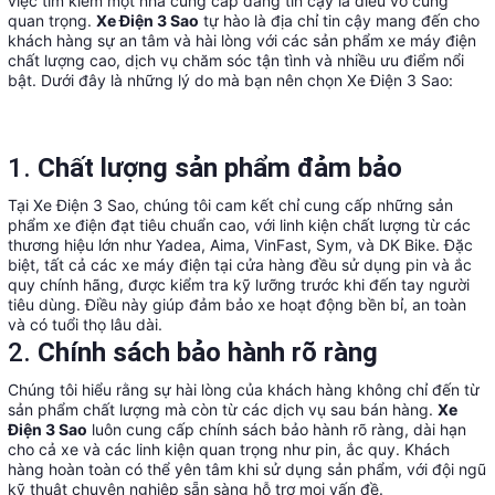
việc tìm kiếm một nhà cung cấp đáng tin cậy là điều vô cùng
quan trọng.
Xe Điện 3 Sao
tự hào là địa chỉ tin cậy mang đến cho
khách hàng sự an tâm và hài lòng với các sản phẩm xe máy điện
chất lượng cao, dịch vụ chăm sóc tận tình và nhiều ưu điểm nổi
bật. Dưới đây là những lý do mà bạn nên chọn Xe Điện 3 Sao:
1.
Chất lượng sản phẩm đảm bảo
Tại Xe Điện 3 Sao, chúng tôi cam kết chỉ cung cấp những sản
phẩm xe điện đạt tiêu chuẩn cao, với linh kiện chất lượng từ các
thương hiệu lớn như Yadea, Aima, VinFast, Sym, và DK Bike. Đặc
biệt, tất cả các xe máy điện tại cửa hàng đều sử dụng pin và ắc
quy chính hãng, được kiểm tra kỹ lưỡng trước khi đến tay người
tiêu dùng. Điều này giúp đảm bảo xe hoạt động bền bỉ, an toàn
và có tuổi thọ lâu dài.
2.
Chính sách bảo hành rõ ràng
Chúng tôi hiểu rằng sự hài lòng của khách hàng không chỉ đến từ
sản phẩm chất lượng mà còn từ các dịch vụ sau bán hàng.
Xe
Điện 3 Sao
luôn cung cấp chính sách bảo hành rõ ràng, dài hạn
cho cả xe và các linh kiện quan trọng như pin, ắc quy. Khách
hàng hoàn toàn có thể yên tâm khi sử dụng sản phẩm, với đội ngũ
kỹ thuật chuyên nghiệp sẵn sàng hỗ trợ mọi vấn đề.