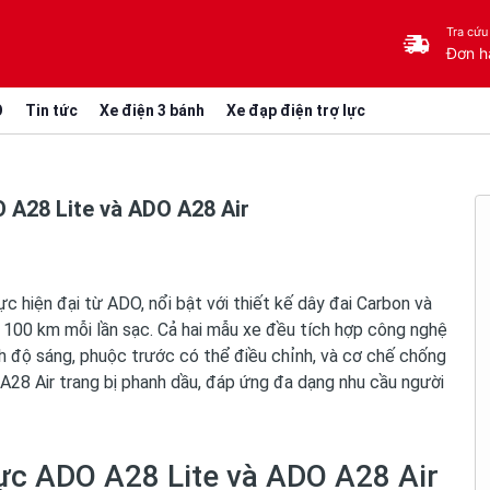
Tra cứu
Đơn h
O
Tin tức
Xe điện 3 bánh
Xe đạp điện trợ lực
O A28 Lite và ADO A28 Air
c hiện đại từ ADO, nổi bật với thiết kế dây đai Carbon và
 100 km mỗi lần sạc. Cả hai mẫu xe đều tích hợp công nghệ
h độ sáng, phuộc trước có thể điều chỉnh, và cơ chế chống
A28 Air trang bị phanh dầu, đáp ứng đa dạng nhu cầu người
lực ADO A28 Lite và ADO A28 Air