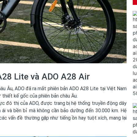
28 Lite và ADO A28 Air
hâu Âu, ADO đã ra mắt phiên bản ADO A28 Lite tại Việt Nam
ừ thiết kế gốc của phiên bản châu Âu.
ực đô thị của ADO, được trang bị hệ thống truyền động dây
m ái và bền bỉ mà không cần bảo dưỡng đến 30.000 km. Hệ
các vấn đề thường gặp như tiếng ồn hay tuột xích, mang lại