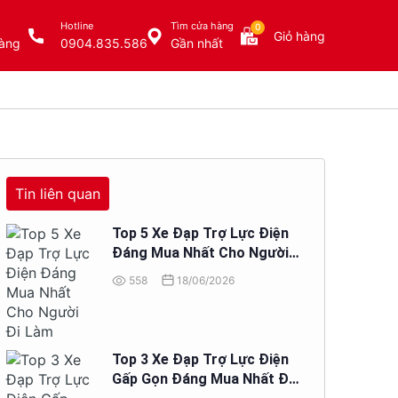
Hotline
Tìm cửa hàng
0
Giỏ hàng
àng
0904.835.586
Gần nhất
Tin liên quan
Top 5 Xe Đạp Trợ Lực Điện
Đáng Mua Nhất Cho Người
Đi Làm
558
18/06/2026
Top 3 Xe Đạp Trợ Lực Điện
Gấp Gọn Đáng Mua Nhất Để