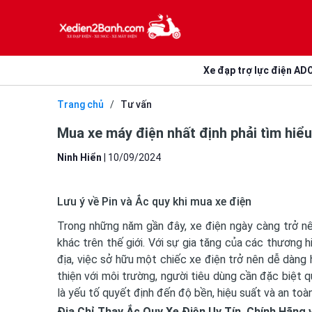
Xe đạp trợ lực điện AD
Trang chủ
/
Tư vấn
Mua xe máy điện nhất định phải tìm hiểu
Ninh Hiển
|
10/09/2024
Lưu ý về Pin và
Ắc quy
khi mua xe điện
Trong những năm gần đây, xe điện ngày càng trở nê
khác trên thế giới. Với sự gia tăng của các thương h
địa, việc sở hữu một chiếc xe điện trở nên dễ dàng h
thiện với môi trường, người tiêu dùng cần đặc biệt 
là yếu tố quyết định đến độ bền, hiệu suất và an toàn
Địa Chỉ Thay
Ắc
Quy Xe Điện Uy Tín, Chính Hãng 