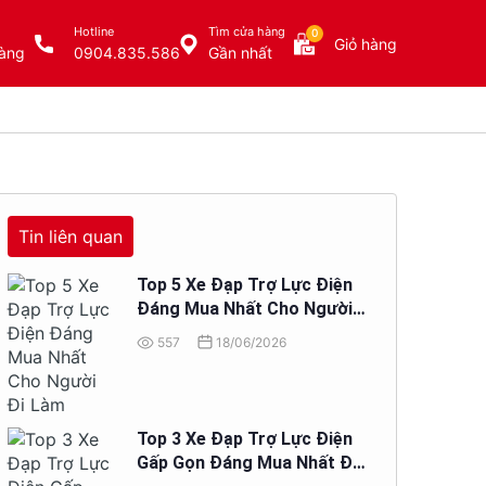
Hotline
Tìm cửa hàng
0
Giỏ hàng
àng
0904.835.586
Gần nhất
Tin liên quan
Top 5 Xe Đạp Trợ Lực Điện
Đáng Mua Nhất Cho Người
Đi Làm
557
18/06/2026
Top 3 Xe Đạp Trợ Lực Điện
Gấp Gọn Đáng Mua Nhất Để