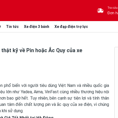
Tra cứu
Đơn h
O
Tin tức
Xe điện 3 bánh
Xe đạp điện trợ lực
 thật kỹ về Pin hoặc Ắc Quy của xe
n phổ biến với người tiêu dùng Việt Nam và nhiều quốc gia
iệu lớn như Yadea, Aima, VinFast cùng nhiều thương hiệu nội
ơn bao giờ hết. Tuy nhiên, bên cạnh sự tiện lợi và tính thân
quan tâm đến chất lượng pin và ắc quy của xe điện, vì chúng
 khi sử dụng.
và Giá Tốt Nhất tại Hà Đông