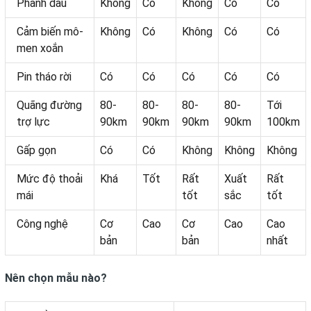
Phanh dầu
Không
Có
Không
Có
Có
Cảm biến mô-
Không
Có
Không
Có
Có
men xoắn
Pin tháo rời
Có
Có
Có
Có
Có
Quãng đường
80-
80-
80-
80-
Tới
trợ lực
90km
90km
90km
90km
100km
Gấp gọn
Có
Có
Không
Không
Không
Mức độ thoải
Khá
Tốt
Rất
Xuất
Rất
mái
tốt
sắc
tốt
Công nghệ
Cơ
Cao
Cơ
Cao
Cao
bản
bản
nhất
Nên chọn mẫu nào?