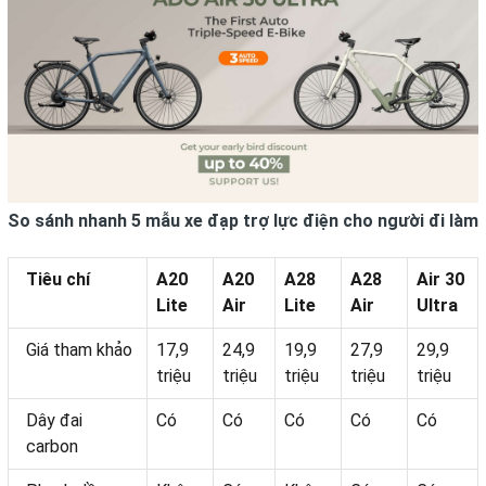
So sánh nhanh 5 mẫu xe đạp trợ lực điện cho người đi làm
Tiêu chí
A20
A20
A28
A28
Air 30
Lite
Air
Lite
Air
Ultra
Giá tham khảo
17,9
24,9
19,9
27,9
29,9
triệu
triệu
triệu
triệu
triệu
Dây đai
Có
Có
Có
Có
Có
carbon