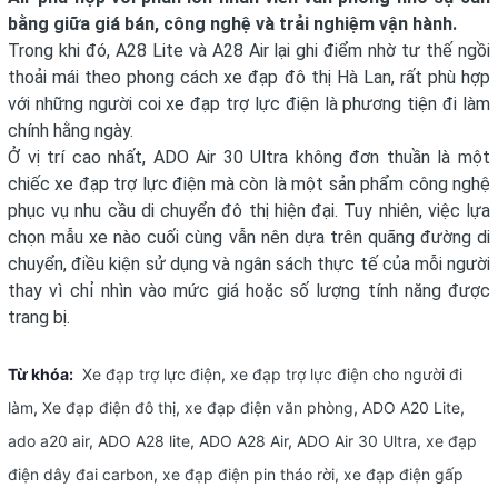
bằng giữa giá bán, công nghệ và trải nghiệm vận hành.
Trong khi đó, A28 Lite và A28 Air lại ghi điểm nhờ tư thế ngồi
thoải mái theo phong cách xe đạp đô thị Hà Lan, rất phù hợp
với những người coi xe đạp trợ lực điện là phương tiện đi làm
chính hằng ngày.
Ở vị trí cao nhất, ADO Air 30 Ultra không đơn thuần là một
chiếc xe đạp trợ lực điện mà còn là một sản phẩm công nghệ
phục vụ nhu cầu di chuyển đô thị hiện đại. Tuy nhiên, việc lựa
chọn mẫu xe nào cuối cùng vẫn nên dựa trên quãng đường di
chuyển, điều kiện sử dụng và ngân sách thực tế của mỗi người
thay vì chỉ nhìn vào mức giá hoặc số lượng tính năng được
trang bị.
Từ khóa:
Xe đạp trợ lực điện
,
xe đạp trợ lực điện cho người đi
làm
,
Xe đạp điện đô thị
,
xe đạp điện văn phòng
,
ADO A20 Lite
,
ado a20 air
,
ADO A28 lite
,
ADO A28 Air
,
ADO Air 30 Ultra
,
xe đạp
điện dây đai carbon
,
xe đạp điện pin tháo rời
,
xe đạp điện gấp