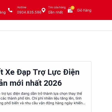
Hotline
Tìm cửa hàng
0
Giỏ hàng
àng
0904.835.586
Gần nhất
t Xe Đạp Trợ Lực Điện
ản mới nhất 2026
p trợ lực điện đang dần trở thành lựa chọn thay thế
ác thành phố lớn. Chi phí nhiên liệu tăng lên, tình
àng phổ biến và nhu cầu vận động hàng ngày khiến
t phương tiện vừa tiết kiệm, vừa linh hoạt nhưng vẫn