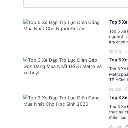
Top 5 Xe
Top 5 Xe 
người đi 
lựa chọn 
đổi, đặc b
543
trạng ùn 
vận động 
Top 3 Xe
chuyển mớ
Top 3 Xe 
được ưu đ
Metro phá
động nhẹ 
TP.HCM, k
đoạn đườn
của người
trợ đáng k
605
nhiều ngườ
lực điện 
tiện cá nh
chiếc xe 
Top 3 Xe
lựa chọn 
trọng là 
Top 3 Xe
ý.
và ngân s
thực sự cầ
điện đang
điểm học 
dưới 20 t
lại tăng 
508