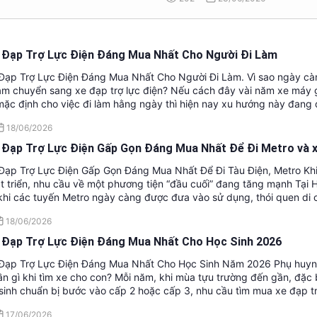
đủ thoải mái để sử dụng lâu dài.
 Đạp Trợ Lực Điện Đáng Mua Nhất Cho Người Đi Làm
Đạp Trợ Lực Điện Đáng Mua Nhất Cho Người Đi Làm. Vì sao ngày cà
làm chuyển sang xe đạp trợ lực điện? Nếu cách đây vài năm xe máy 
mặc định cho việc đi làm hằng ngày thì hiện nay xu hướng này đang
iệt tại các thành phố lớn như Hà Nội và TP.HCM. Chi phí nhiên liệu tă
18/06/2026
tắc giao thông kéo dài, khó khăn trong việc tìm chỗ đỗ xe cùng với n
để cải thiện sức khỏe khiến nhiều người bắt đầu tìm kiếm một phương
 Đạp Trợ Lực Điện Gấp Gọn Đáng Mua Nhất Để Đi Metro và x
i. Xe đạp trợ lực điện đang trở thành lựa chọn đáng chú ý bởi nó kế
Đạp Trợ Lực Điện Gấp Gọn Đáng Mua Nhất Để Đi Tàu Điện, Metro Khi
iểm của cả xe đạp truyền thống và xe máy điện. Người dùng vẫn có
t triển, nhu cầu về một phương tiện “đầu cuối” đang tăng mạnh Tại 
nhàng mỗi ngày nhưng không phải đổ mồ hôi quá nhiều khi đi làm. K
hi các tuyến Metro ngày càng được đưa vào sử dụng, thói quen di
g dài, dốc cầu vượt hoặc những ngày thời tiết nắng nóng, động cơ 
 dân cũng đang dần thay đổi. Thay vì sử dụng xe máy cho toàn bộ h
ể, giúp việc di chuyển trở nên thoải mái hơn. Tuy nhiên, thị trường x
18/06/2026
i bắt đầu lựa chọn mô hình "First Mile - Last Mile", tức là sử dụng 
hiện nay khá đa dạng với nhiều mức giá và cấu hình khác nhau. Khôn
ân để đi từ nhà đến ga tàu điện và từ ga tàu điện tới nơi làm việc. T
nào đắt hơn cũng sẽ phù hợp hơn với nhu cầu đi làm hằng ngày. Điề
 Đạp Trợ Lực Điện Đáng Mua Nhất Cho Học Sinh 2026
hiện nay, xe đạp trợ lực điện gấp đang nổi lên như một giải pháp rất
lựa chọn được mẫu xe phù hợp với quãng đường di chuyển, điều kiện
 Đạp Trợ Lực Điện Đáng Mua Nhất Cho Học Sinh Năm 2026 Phụ huy
ách của bản thân. Trong bài viết này, chúng tôi lựa chọn 5 mẫu xe đạ
n gì khi tìm xe cho con? Mỗi năm, khi mùa tựu trường đến gần, đặc bi
 được nhiều người dùng đô thị quan tâm nhất hiện nay, trải dài từ p
sinh chuẩn bị bước vào cấp 2 hoặc cấp 3, nhu cầu tìm mua xe đạp tr
riệu đồng đến gần 30 triệu đồng.
mạnh. Tuy nhiên, sau nhiều năm tư vấn cho phụ huynh và trực tiếp trả
17/06/2026