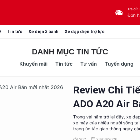
Tra cứu
Đơn h
O
Tin tức
Xe điện 3 bánh
Xe đạp điện trợ lực
DANH MỤC TIN TỨC
Khuyến mãi
Tin tức
Tư vấn
Tuyển dụng
Review Chi Tiế
ADO A20 Air B
Trong vài năm trở lại đây, xe đạ
xe máy của nhiều người sống tại c
trạng ùn tắc giao thông ngày c
nhiều người bắt đầu tìm kiếm mộ
202
23/06/2026