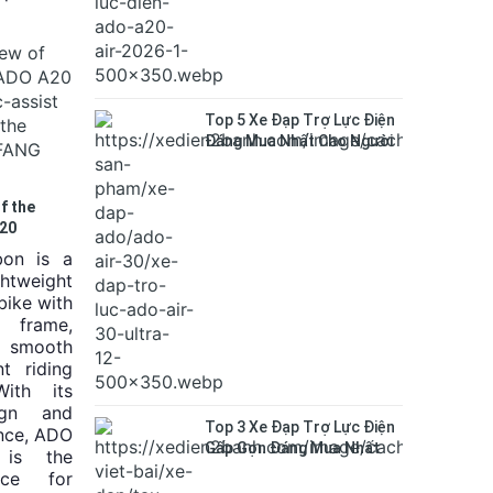
Top 5 Xe Đạp Trợ Lực Điện
Đáng Mua Nhất Cho Người
Đi Làm
f the
A20
assist
on is a
he brand-
tweight
or.
 bike with
frame,
 smooth
t riding
With its
ign and
Top 3 Xe Đạp Trợ Lực Điện
nce, ADO
Gấp Gọn Đáng Mua Nhất
 is the
Để Đi Metro và xe buýt
ice for