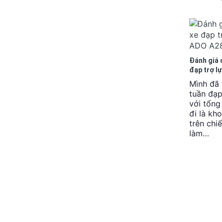
Đánh giá c
đạp trợ l
Air
Mình đã 
tuần đạp
với tổn
đi là k
trên chi
làm…