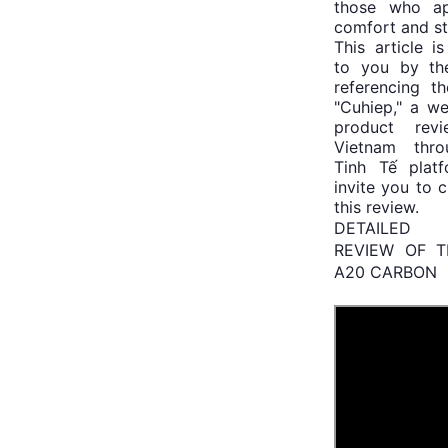
those who ap
comfort and st
This article i
to you by th
referencing t
"Cuhiep," a w
product revi
Vietnam thro
Tinh Tế plat
invite you to 
this review.
DETAILED
REVIEW OF 
A20 CARBON