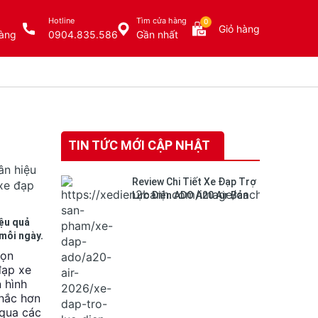
Hotline
Tìm cửa hàng
0
Giỏ hàng
àng
0904.835.586
Gần nhất
TIN TỨC MỚI CẬP NHẬT
Review Chi Tiết Xe Đạp Trợ
Lực Điện ADO A20 Air Bản
mới nhất 2026
ệu quả
mỗi ngày.
họn
đạp xe
 hình
hắc hơn
 qua các