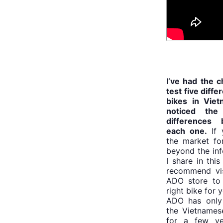
I’ve had the 
test five diff
bikes in Vie
noticed the 
differences 
each one.
If 
the market fo
beyond the in
I share in this 
recommend vis
ADO store to 
right bike for 
ADO has only
the Vietnames
for a few ye