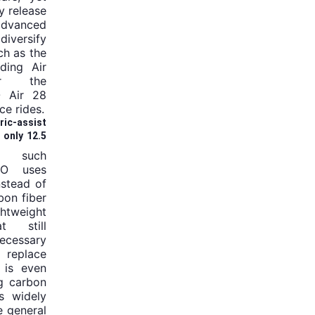
y release
 advanced
iversify
ch as the
lding Air
or the
 Air 28
ce rides.
ric-assist
 only 12.5
e such
DO uses
nstead of
bon fiber
weight
t still
necessary
 replace
 is even
ng carbon
es widely
e general