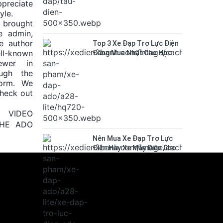
preciate
yle.
s brought
e admin,
he author
Top 3 Xe Đạp Trợ Lực Điện
ell-known
Đáng Mua Nhất Cho Học
ewer in
Sinh 2026
ugh the
form. We
check out
 VIDEO
THE ADO
Nên Mua Xe Đạp Trợ Lực
Điện Hay Xe Máy Điện Cho
Học Sinh