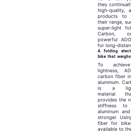
they continuall
high-quality,
products to d
their range, su
super-light fo
Carbon, 
powerful ADO
for long-distan
A folding elect
bike that weighs
kg
To achiev
lightness, A
carbon fiber i
aluminum. Car
is a light
material tha
provides the 
stiffness to
aluminum and
stronger. Usi
fiber for bik
available to th