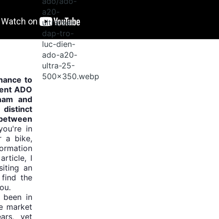
chance to
erent ADO
tnam and
distinct
between
you're in
r a bike,
formation
article, I
iting an
find the
you.
 been in
e market
ars, yet