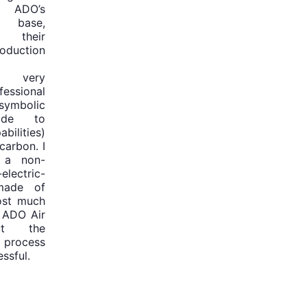
e ADO’s
 base,
s their
duction
, very
fessional
ymbolic
ade to
bilities)
carbon. I
 a non-
electric-
made of
ost much
 ADO Air
ut the
process
ssful.