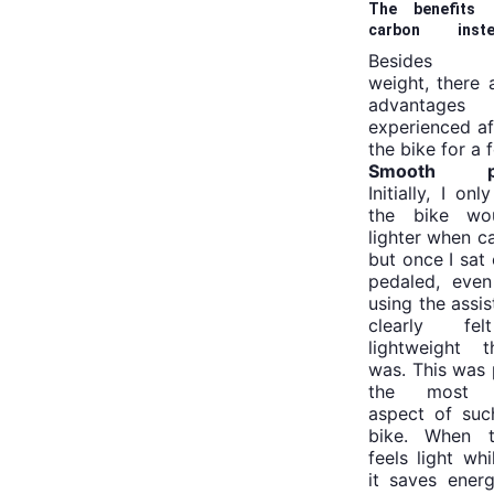
The benefits 
carbon ins
aluminum
Besides re
weight, there 
advantage
experienced af
the bike for a 
Smooth ped
Initially, I on
the bike wou
lighter when ca
but once I sat 
pedaled, even
using the assis
clearly fe
lightweight 
was. This was
the most e
aspect of suc
bike. When t
feels light whi
it saves ener