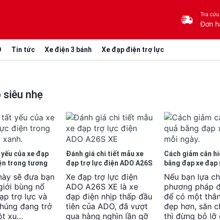
Tra cứu
Đơn h
O
Tin tức
Xe điện 3 bánh
Xe đạp điện trợ lực
 siêu nhẹ
 yếu của xe đạp
Đánh giá chi tiết mẫu xe
Cách giảm cân hi
iện trong tương
đạp trợ lực điện ADO A26S
bằng đạp xe đạp 
XE
 này sẽ đưa bạn
Xe đạp trợ lực điện
Nếu bạn lựa c
giới bùng nổ
ADO A26S XE là xe
phương pháp 
ạp trợ lực và
đạp điện nhịp thấp đầu
để có một thân
chúng đang trở
tiên của ADO, đã vượt
đẹp hơn, săn c
ột xu…
qua hàng nghìn lần gỡ
thì đừng bỏ lỡ