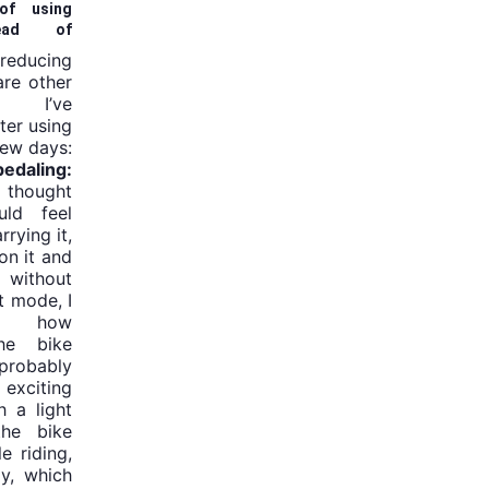
of using
tead of
ducing
are other
s I’ve
ter using
few days:
aling:
ly thought
ld feel
rrying it,
on it and
 without
t mode, I
lt how
the bike
 probably
xciting
h a light
he bike
le riding,
gy, which