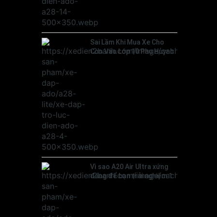
Sai Lầm Khi Mua Xe Cho
Con Vào Lớp 10 Phụ Huynh
Hay Mắc
Vì sao A20 Air Ultra xứng
đáng để bạn trải nghiệm 1
lần trong đời.