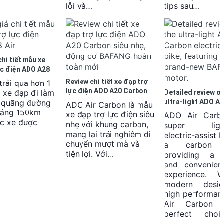
lỗi và…
tips sau…
hi tiết mẫu xe
ực điện ADO A28
Review chi tiết xe đạp trợ
trải qua hơn 1
lực điện ADO A20 Carbon
 xe đạp đi làm
Detailed review o
siêu nhẹ, động cơ BAFANG
g quãng đường
ultra-light ADO 
ADO Air Carbon là mẫu
hoàn toàn mới
Carbon electric-
hoảng 150km
xe đạp trợ lực điện siêu
ADO Air Carb
bike, featuring t
ếc xe được
nhẹ với khung carbon,
super ligh
new BAFANG mot
mang lại trải nghiệm di
electric-assist
chuyển mượt mà và
a carbon 
tiện lợi. Với…
providing a
and convenien
experience. 
modern des
high performa
Air Carbon
perfect cho