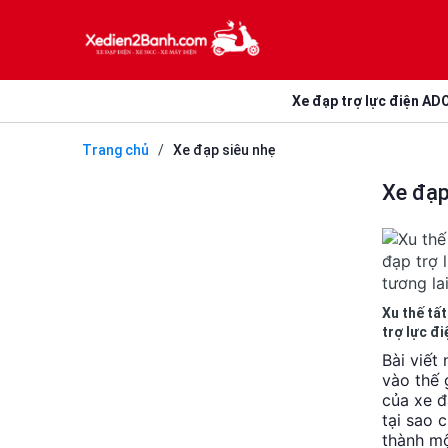
Xe đạp trợ lực điện AD
Trang chủ
/
Xe đạp siêu nhẹ
Xe đạp
Xu thế tất
trợ lực đ
lai xanh.
Bài viết
vào thế 
của xe đ
tại sao 
thành m