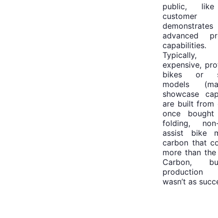
public, lik
customer
demonstrate
advanced pro
capabilities.
Typically
expensive, pro
bikes or s
models (m
showcase capa
are built from 
once bought
folding, non-
assist bike 
carbon that c
more than the
Carbon, b
production 
wasn’t as succe