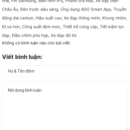
nhẹ
,
Pin Samsung
,
Màn hình IPS
,
Phanh đĩa kép
,
Xe đạp điện
Châu Âu
,
Đèn trước siêu sáng
,
Ứng dụng ADO Smart App
,
Truyền
động đai carbon
,
Hiệu suất cao
,
Xe đạp thông minh
,
Khung nhôm
,
Đi xa hơn
,
Công suất định mức
,
Thiết kế cứng cáp
,
Tiết kiệm lực
đạp
,
Điều chỉnh phù hợp
,
Xe đạp đô thị
Không có bình luận nào cho bài viết.
Viết bình luận: