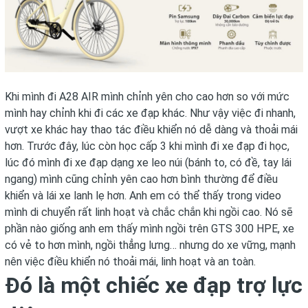
Khi mình đi A28 AIR mình chỉnh yên cho cao hơn so với mức
mình hay chỉnh khi đi các xe đạp khác. Như vậy việc đi nhanh,
vượt xe khác hay thao tác điều khiển nó dễ dàng và thoải mái
hơn. Trước đây, lúc còn học cấp 3 khi mình đi xe đạp đi học,
lúc đó mình đi xe đạp dạng xe leo núi (bánh to, có đề, tay lái
ngang) mình cũng chỉnh yên cao hơn bình thường để điều
khiển và lái xe lanh lẹ hơn. Anh em có thể thấy trong video
mình di chuyển rất linh hoạt và chắc chắn khi ngồi cao. Nó sẽ
phần nào giống anh em thấy mình ngồi trên GTS 300 HPE, xe
có vẻ to hơn mình, ngồi thẳng lưng… nhưng do xe vững, mạnh
nên việc điều khiển nó thoải mái, linh hoạt và an toàn.
Đó là một chiếc
xe đạp trợ lực