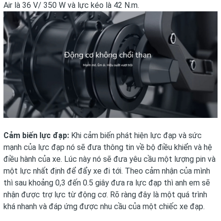
Air là 36 V/ 350 W và lực kéo là 42 N.m.
Cảm biến lực đạp:
Khi cảm biến phát hiện lực đạp và sức
mạnh của lực đạp nó sẽ đưa thông tin về bộ điều khiển và hệ
điều hành của xe. Lúc này nó sẽ đưa yêu cầu một lượng pin và
một lực nhất định để đẩy xe đi tới. Theo cảm nhận của mình
thì sau khoảng 0,3 đến 0.5 giây đưa ra lực đạp thì anh em sẽ
nhận được trợ lực từ động cơ. Rõ ràng đây là một quá trình
khá nhanh và đáp ứng được nhu cầu của một chiếc xe đạp.