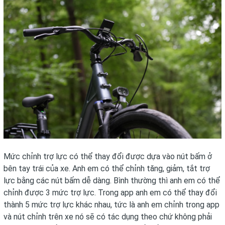
Mức chỉnh trợ lực có thể thay đổi được dựa vào nút bấm ở
bên tay trái của xe. Anh em có thể chỉnh tăng, giảm, tắt trợ
lực bằng các nút bấm dễ dàng. Bình thường thì anh em có thể
chỉnh được 3 mức trợ lực. Trong app anh em có thể thay đổi
thành 5 mức trợ lực khác nhau, tức là anh em chỉnh trong app
và nút chỉnh trên xe nó sẽ có tác dụng theo chứ không phải