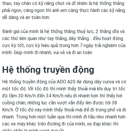
thạo, tay chân có kỹ năng chút và dĩ nhiên là hệ thống thắng
phải ngon, càng ngon thì anh em càng thực hành các kỹ năng
dễ dàng và an toàn hơn.
Đánh giá của mình là hệ thống thắng thuỷ lực, 2 thắng dĩa và
các thứ liên quan như tay thắng, dây thắng… đều hoạt động
cực kỳ tốt, cực kỳ hiệu quả trong hơn 7 ngày trải nghiệm của
mình. Giúp mình đi nhanh, vui vẻ và đi an toàn.
Hệ thống truyền động
Hệ thống truyền động của ADO A20 Air dùng dây curoa và có
một tốc độ. Về tốc độ thì mình thấy thoải mái khi duy trì tốc
độ tầm 30 Km/h đến 34 Km/h nếu đi nhanh hơn thì thấy hơi
cuồng chân, những lúc cần vượt vẫn đẩy lên được tới 38
Km/h. Ở tốc độ này mình thấy thoải mái để đi trong phố và đi
nhanh. Trong hơn một tuần qua thì mình đi hầu như nhanh hơn
các xe máy khác trên đường đi của mình, xe đạp khác thì
chắc chắn là mình vượt qua rồi.