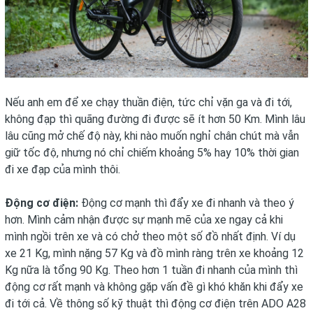
Nếu anh em để xe chạy thuần điện, tức chỉ vặn ga và đi tới,
không đạp thì quãng đường đi được sẽ ít hơn 50 Km. Mình lâu
lâu cũng mở chế độ này, khi nào muốn nghỉ chân chút mà vẫn
giữ tốc độ, nhưng nó chỉ chiếm khoảng 5% hay 10% thời gian
đi xe đạp của mình thôi.
Động cơ điện:
Động cơ mạnh thì đẩy xe đi nhanh và theo ý
hơn. Mình cảm nhận được sự mạnh mẽ của xe ngay cả khi
mình ngồi trên xe và có chở theo một số đồ nhất định. Ví dụ
xe 21 Kg, mình nặng 57 Kg và đồ mình ràng trên xe khoảng 12
Kg nữa là tổng 90 Kg. Theo hơn 1 tuần đi nhanh của mình thì
động cơ rất mạnh và không gặp vấn đề gì khó khăn khi đẩy xe
đi tới cả. Về thông số kỹ thuật thì động cơ điện trên ADO A28