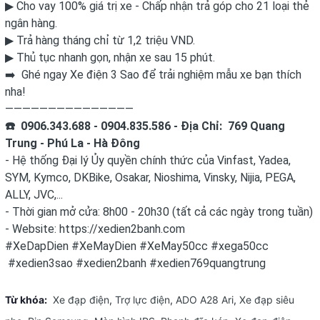
▶ Cho vay 100% giá trị xe - Chấp nhận trả góp cho 21 loại thẻ
ngân hàng.
▶ Trả hàng tháng chỉ từ 1,2 triệu VND.
▶ Thủ tục nhanh gọn, nhận xe sau 15 phút.
➡️ Ghé ngay Xe điện 3 Sao để trải nghiệm mẫu xe bạn thích
nha!
———————————————
☎️ 0906.343.688 - 0904.835.586
- Địa Chỉ: 769 Quang
Trung - Phú La - Hà Đông
- Hệ thống Đại lý Ủy quyền chính thức của Vinfast, Yadea,
SYM, Kymco, DKBike, Osakar, Nioshima, Vinsky, Nijia, PEGA,
ALLY, JVC,...
- Thời gian mở cửa: 8h00 - 20h30 (tất cả các ngày trong tuần)
- Website: https://xedien2banh.com
#XeDapDien #XeMayDien #XeMay50cc #xega50cc
#xedien3sao #xedien2banh #xedien769quangtrung
Từ khóa:
Xe đạp điện
,
Trợ lực điện
,
ADO A28 Ari
,
Xe đạp siêu