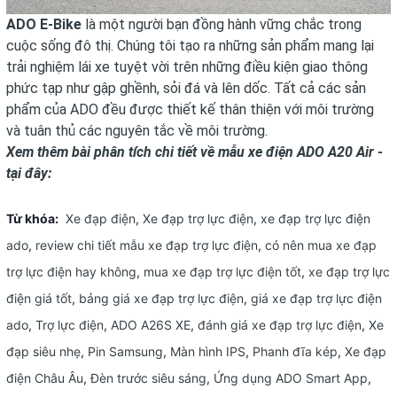
ADO E-Bike
là một người bạn đồng hành vững chắc trong
cuộc sống đô thị. Chúng tôi tạo ra những sản phẩm mang lại
trải nghiệm lái xe tuyệt vời trên những điều kiện giao thông
phức tạp như gập ghềnh, sỏi đá và lên dốc. Tất cả các sản
phẩm của ADO đều được thiết kế thân thiện với môi trường
và tuân thủ các nguyên tắc về môi trường.
Xem thêm bài phân tích chi tiết về mẫu xe điện
ADO A20 Air -
tại đây
:
Từ khóa:
Xe đạp điện
,
Xe đạp trợ lực điện
,
xe đạp trợ lực điện
ado
,
review chi tiết mẫu xe đạp trợ lực điện
,
có nên mua xe đạp
trợ lực điện hay không
,
mua xe đạp trợ lực điện tốt
,
xe đạp trợ lực
điện giá tốt
,
bảng giá xe đạp trợ lực điện
,
giá xe đạp trợ lực điện
ado
,
Trợ lực điện
,
ADO A26S XE
,
đánh giá xe đạp trợ lực điện
,
Xe
đạp siêu nhẹ
,
Pin Samsung
,
Màn hình IPS
,
Phanh đĩa kép
,
Xe đạp
điện Châu Âu
,
Đèn trước siêu sáng
,
Ứng dụng ADO Smart App
,