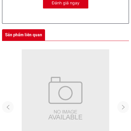
Đánh giá ngay
Sản phẩm liên quan
2. Hiệu suất vượt trội
Với động cơ mạnh lên tới 250W, Xe Đạp Điện MINI sẽ giúp bạn trải
nghiệm tốc độ tối đa lên đến 45Km/h, giúp bạn di chuyển nhanh
chóng từ điểm này đến điểm khác mà không cần chờ đợi. Đây
thực sự là lựa chọn hoàn hảo cho việc di chuyển hàng ngày hoặc
du lịch trong thành phố.