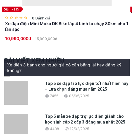
Giảm -31%
0 Đánh giá
Xe đạp điện Mini Moka DK Bike lắp 4 bình to chạy 80km cho 1
lần sạc
10,990,000đ
15,900,000đ
3. Thời trang và thực tế
MINI không chỉ mang đến hiệu suất mạnh mẽ mà còn thể hiện
phong cách thời trang tinh tế. Với thiết kế 3 yên độc đáo, sản
BÀI VIẾT XEM NHIỀU
phẩm này sẽ khiến bạn nổi bật trên đường phố. Và quan trọng
Xe điện 3 bánh cho người già có cần bằng lái hay đăng ký
hơn, nó sử dụng pin Lithium đáng tin cậy, giúp bạn luôn sẵn sàng
không?
cho mọi cuộc phiêu lưu.
Top 5 xe đạp trợ lực điện tốt nhất hiện nay
– Lựa chọn đáng mua năm 2025
7455
05/05/2025
Top 5 mẫu xe đạp trợ lực điện giành cho
học sinh cấp 2 cấp 3 đáng mua nhất 2025
4498
12/02/2025