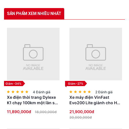
SẢN PHẨM XEM NHIỀU NHẤT
Vậy nên, hãy sắm ngay Xe Đạp Điện MINI nhập khẩu với Pin
Lithium 15A để trải nghiệm sự tiện lợi, hiệu suất và phong cách
thời trang. Đừng bỏ lỡ cơ hội đặt hàng ngay hôm nay và tham gia
vào cuộc cách mạng di chuyển xanh của chúng tôi!
ĐỊA ĐIỂM MUA XE ĐẠP ĐIỆN - XE MÁY ĐIỆN - XE
50CC UY TÍN TẠI HÀ ĐÔNG:
Giảm -34%
Giảm -27%
4 Đánh giá
2 Đánh giá
Xe điện thời trang Dylexe
Xe máy điện VinFast
K1 chạy 100km một lần sạc
Evo200 Lite giành cho Học
siêu HOT
Sinh không cần bằng lái
11,890,000đ
21,900,000đ
18,000,000đ
30,000,000đ