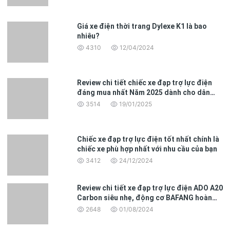
Giá xe điện thời trang Dylexe K1 là bao
nhiêu?
4310
12/04/2024
4. Phù hợp với mọi người
Xe Đạp Điện MINI nhập khẩu không chỉ phù hợp với các bạn trẻ
Review chi tiết chiếc xe đạp trợ lực điện
năng động mà còn dành cho mọi đối tượng. Với khả năng di
đáng mua nhất Năm 2025 dành cho dân
chuyển trong nước, bạn có thể khám phá cả thành phố và vùng
văn phòng
3514
19/01/2025
quê một cách dễ dàng. Điều này thật sự là một giải pháp thú vị
cho giao thông thời đại mới.
Chiếc xe đạp trợ lực điện tốt nhất chính là
chiếc xe phù hợp nhất với nhu cầu của bạn
3412
24/12/2024
Review chi tiết xe đạp trợ lực điện ADO A20
Carbon siêu nhẹ, động cơ BAFANG hoàn
toàn mới
2648
01/08/2024