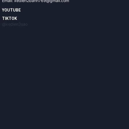
Email: xedien2banh769@gmail.com
YOUTUBE
TIKTOK
@xedien3sao