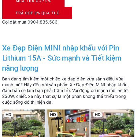
MUA TRẢ GÓP 0%
DUYỆT HỒ SƠ RONG 5 PHÚT
TRẢ GÓP 0% QUA THẺ
Gọi đặt mua
0904.835.586
VISA, MASTERCARD, JCB, AMEX
Xe Đạp Điện MINI nhập khẩu với Pin
Lithium 15A - Sức mạnh và Tiết kiệm
năng lượng
Bạn đang tìm kiếm một chiếc xe đạp điện vừa sành điệu vừa
mạnh mẽ? Hãy đến với sản phẩm Xe Đạp Điện MINI nhập khẩu,
đảm bảo sẽ làm bạn phải trầm trồ. Với động cơ mạnh mẽ lên tới
250W, chiếc xe này thật sự là một phần không thể thiếu trong
cuộc sống đô thị hiện đại.