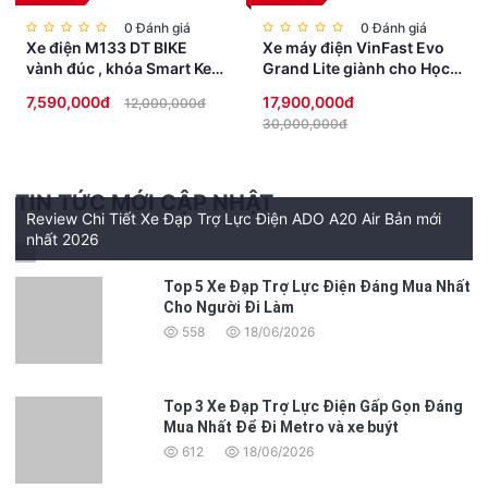
0 Đánh giá
0 Đánh giá
Xe điện M133 DT BIKE
Xe máy điện VinFast Evo
vành đúc , khóa Smart Key
Grand Lite giành cho Học
chống trộm, đèn Full LED
Sinh không cần bằng lái
7,590,000đ
17,900,000đ
12,000,000đ
cao cấp
30,000,000đ
TIN TỨC MỚI CẬP NHẬT
Review Chi Tiết Xe Đạp Trợ Lực Điện ADO A20 Air Bản mới
nhất 2026
Top 5 Xe Đạp Trợ Lực Điện Đáng Mua Nhất
Cho Người Đi Làm
558
18/06/2026
Top 3 Xe Đạp Trợ Lực Điện Gấp Gọn Đáng
Mua Nhất Để Đi Metro và xe buýt
612
18/06/2026