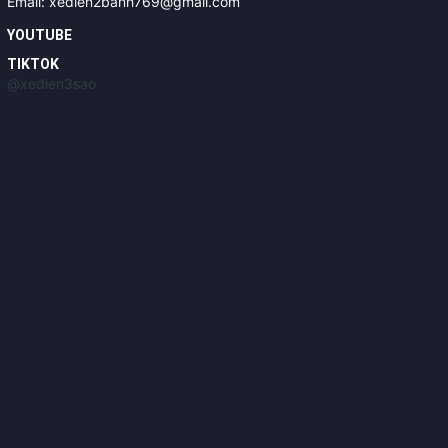
Email: xedien2banh769@gmail.com
YOUTUBE
TIKTOK
@xedien3sao