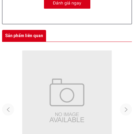
Đánh giá ngay
cậy, giúp đảm bảo an toàn khi dừng xe. Loại lốp không săm với
thông số lốp 2.75-8 ở phía trước và 60/100-10 ở phía sau giúp xe
bám đường tốt và ổn định. Hệ thống đèn LED không chỉ tăng khả
năng nhìn thấy trong điều kiện ánh sáng yếu mà còn tạo điểm
nhấn thời trang cho xe.
Sản phẩm liên quan