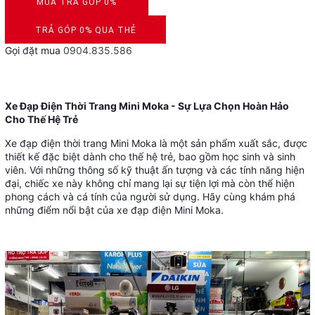
MUA TRẢ GÓP 0%
DUYỆT HỒ SƠ RONG 5 PHÚT
TRẢ GÓP 0% QUA THẺ
Gọi đặt mua
0904.835.586
VISA, MASTERCARD, JCB, AMEX
Xe Đạp Điện Thời Trang Mini Moka - Sự Lựa Chọn Hoàn Hảo
Cho Thế Hệ Trẻ
Xe đạp điện thời trang Mini Moka là một sản phẩm xuất sắc, được
thiết kế đặc biệt dành cho thế hệ trẻ, bao gồm học sinh và sinh
viên. Với những thông số kỹ thuật ấn tượng và các tính năng hiện
đại, chiếc xe này không chỉ mang lại sự tiện lợi mà còn thể hiện
phong cách và cá tính của người sử dụng. Hãy cùng khám phá
những điểm nổi bật của xe đạp điện Mini Moka.