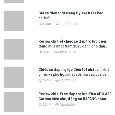
Giá xe điện thời trang Dylexe K1 là bao
nhiêu?
4309
12/04/2024
Review chi tiết chiếc xe đạp trợ lực điện
đáng mua nhất Năm 2025 dành cho dân
văn phòng
3513
19/01/2025
Xe đạp điện thời trang Mini Moka
là sự kết hợp hoàn hảo giữa
Chiếc xe đạp trợ lực điện tốt nhất chính là
tiện ích và phong cách. Với thiết kế hiện đại, động cơ mạnh mẽ và
chiếc xe phù hợp nhất với nhu cầu của bạn
khả năng di chuyển xa, đây chắc chắn là lựa chọn lý tưởng cho
3412
24/12/2024
thế hệ trẻ đang tìm kiếm một phương tiện giao thông thân thiện
với môi trường và phù hợp với đô thị năng động. Nếu bạn đang
tìm kiếm một cách di chuyển tiện lợi, thời trang và thân thiện với
Review chi tiết xe đạp trợ lực điện ADO A20
môi trường, xe đạp điện Mini Moka chắc chắn là sự lựa chọn xuất
Carbon siêu nhẹ, động cơ BAFANG hoàn
sắc. Đừng bỏ lỡ cơ hội sở hữu chiếc xe đẳng cấp này và trải
toàn mới
2647
01/08/2024
nghiệm một cuộc sống đô thị tiện lợi hơn.