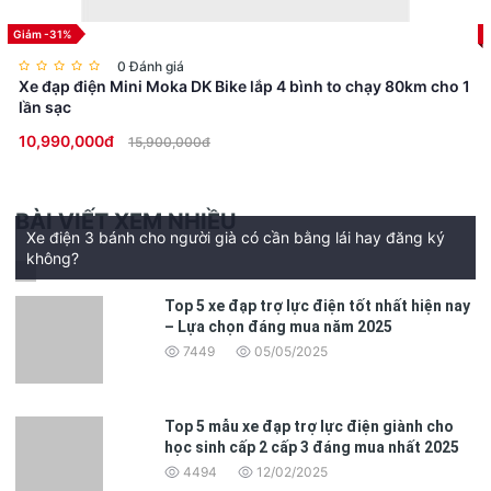
Giảm -31%
0 Đánh giá
Xe đạp điện Mini Moka DK Bike lắp 4 bình to chạy 80km cho 1
Động Cơ Hiện Đại:
lần sạc
Với động cơ điện một chiều không chổi than có công suất 350W,
xe Mini Moka có khả năng đạt tốc độ tối đa 31 km/h, phù hợp cho
10,990,000đ
15,900,000đ
các chuyến đi ngắn trong thành phố. Điều này giúp giảm tải giao
thông và bảo vệ môi trường.
Ắc Quy Mạnh Mẽ:
BÀI VIẾT XEM NHIỀU
Xe Mini Moka sử dụng ắc quy Graphene Tianneng có dung lượng
Xe điện 3 bánh cho người già có cần bằng lái hay đăng ký
48V 15Ah, cho phép di chuyển quãng đường dài hơn 50 km mà
không?
không lo hết pin. Điều này làm cho chiếc xe trở thành một phương
tiện tuyệt vời cho những người sống ở đô thị bận rộn.
Top 5 xe đạp trợ lực điện tốt nhất hiện nay
– Lựa chọn đáng mua năm 2025
7449
05/05/2025
Top 5 mẫu xe đạp trợ lực điện giành cho
học sinh cấp 2 cấp 3 đáng mua nhất 2025
4494
12/02/2025