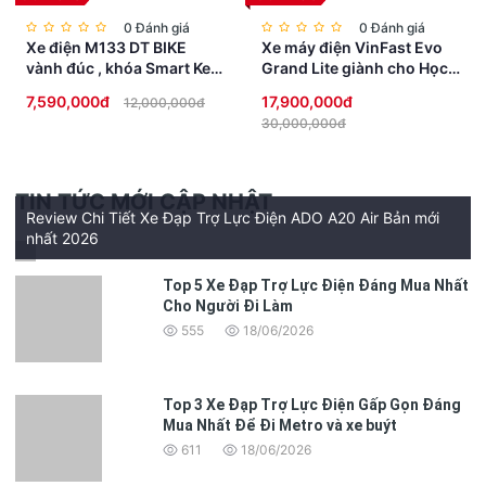
0 Đánh giá
0 Đánh giá
Xe điện M133 DT BIKE
Xe máy điện VinFast Evo
vành đúc , khóa Smart Key
Grand Lite giành cho Học
chống trộm, đèn Full LED
Sinh không cần bằng lái
7,590,000đ
17,900,000đ
12,000,000đ
cao cấp
30,000,000đ
TIN TỨC MỚI CẬP NHẬT
Review Chi Tiết Xe Đạp Trợ Lực Điện ADO A20 Air Bản mới
nhất 2026
Top 5 Xe Đạp Trợ Lực Điện Đáng Mua Nhất
Cho Người Đi Làm
555
18/06/2026
Top 3 Xe Đạp Trợ Lực Điện Gấp Gọn Đáng
Mua Nhất Để Đi Metro và xe buýt
611
18/06/2026