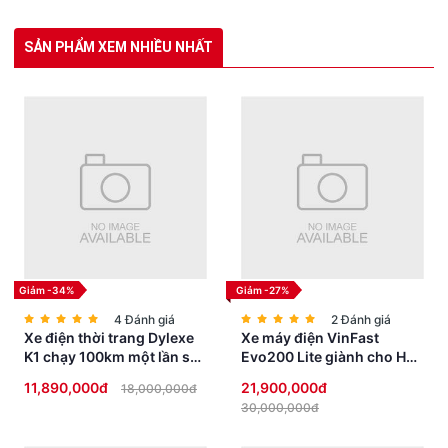
SẢN PHẨM XEM NHIỀU NHẤT
Giảm -34%
Giảm -27%
4 Đánh giá
2 Đánh giá
Xe điện thời trang Dylexe
Xe máy điện VinFast
K1 chạy 100km một lần sạc
Evo200 Lite giành cho Học
siêu HOT
Sinh không cần bằng lái
11,890,000đ
21,900,000đ
18,000,000đ
30,000,000đ
Thông Số Kỹ Thuật
- Kích thước, trọng lượng: