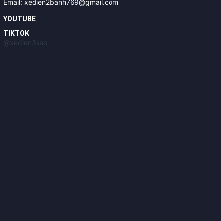
Email: xedien2banh769@gmail.com
YOUTUBE
TIKTOK
@xedien3sao