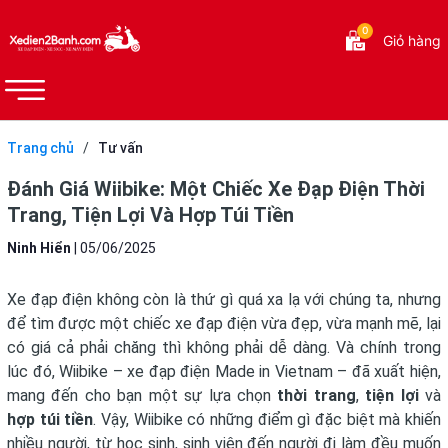
0
Giỏ hàng
Trang chủ
/
Tư vấn
Đánh Giá Wiibike: Một Chiếc Xe Đạp Điện Thời
Trang, Tiện Lợi Và Hợp Túi Tiền
Ninh Hiển
|
05/06/2025
Xe đạp điện không còn là thứ gì quá xa lạ với chúng ta, nhưng
để tìm được một chiếc xe đạp điện vừa đẹp, vừa mạnh mẽ, lại
có giá cả phải chăng thì không phải dễ dàng. Và chính trong
lúc đó, Wiibike – xe đạp điện Made in Vietnam – đã xuất hiện,
mang đến cho bạn một sự lựa chọn
thời trang
,
tiện lợi
và
hợp túi tiền
. Vậy, Wiibike có những điểm gì đặc biệt mà khiến
nhiều người, từ học sinh, sinh viên đến người đi làm đều muốn