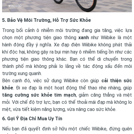
5. Bảo Vệ Môi Trường, Hỗ Trợ Sức Khỏe
Trong bối cảnh ô nhiễm môi trường đang gia tăng, việc lựa
chọn một phương tiện giao thông
xanh
như Wiibike là một
hành động đầy ý nghĩa. Xe đạp điện Wiibike không phát thải
khí độc hại, không gây ra bụi mịn hay ô nhiễm tiếng ồn như các
phương tiện giao thông khác. Bạn có thể di chuyển trong
thành phố mà không phải lo lắng về tác động xấu đến môi
trường xung quanh.
Bên cạnh đó, việc sử dụng Wiibike còn giúp
cải thiện sức
khỏe
. Đi xe đạp là một hoạt động thể thao nhẹ nhàng, giúp
tăng cường sức khỏe tim mạch
, giảm căng thẳng và mệt
mỏi. Với chế độ trợ lực, bạn có thể thoải mái đạp mà không lo
mệt, vừa tiết kiệm năng lượng, vừa nâng cao sức khỏe.
6. Gợi Ý Địa Chỉ Mua Uy Tín
Nếu bạn đã quyết định sở hữu một chiếc Wiibike, đừng quên