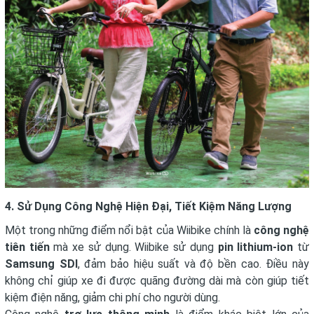
4. Sử Dụng Công Nghệ Hiện Đại, Tiết Kiệm Năng Lượng
Một trong những điểm nổi bật của Wiibike chính là
công nghệ
tiên tiến
mà xe sử dụng. Wiibike sử dụng
pin lithium-ion
từ
Samsung SDI
, đảm bảo hiệu suất và độ bền cao. Điều này
không chỉ giúp xe đi được quãng đường dài mà còn giúp tiết
kiệm điện năng, giảm chi phí cho người dùng.