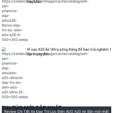
Hay Mắc
Vì sao A20 Air Ultra xứng đáng để bạn trải nghiệm 1
lần trong đời.
TIN TỨC MỚI CẬP NHẬT
Review Chi Tiết Xe Đạp Trợ Lực Điện ADO A20 Air Bản mới nhất