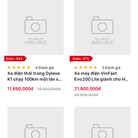
Giảm -34%
Giảm -27%
4 Đánh giá
2 Đánh giá
Xe điện thời trang Dylexe
Xe máy điện VinFast
K1 chạy 100km một lần sạc
Evo200 Lite giành cho Học
siêu HOT
Sinh không cần bằng lái
11,890,000đ
21,900,000đ
18,000,000đ
30,000,000đ