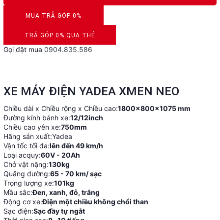
MUA TRẢ GÓP 0%
DUYỆT HỒ SƠ RONG 5 PHÚT
TRẢ GÓP 0% QUA THẺ
Gọi đặt mua
0904.835.586
VISA, MASTERCARD, JCB, AMEX
XE MÁY ĐIỆN YADEA XMEN NEO
Chiều dài x Chiều rộng x Chiều cao:
1800×800×1075 mm
Đường kính bánh xe:
12/12inch
Chiều cao yên xe:
750mm
Hãng sản xuất:Yadea
Vận tốc tối đa:
lên đến 49 km/h
Loại acquy:
60V - 20Ah
Chở vật nặng:
130kg
Quãng đường:
65 - 70 km/ sạc
Trọng lượng xe:
101kg
Mầu sắc:
Đen, xanh, đỏ, trắng
Động cơ xe:
Điện một chiều không chổi than
Sạc điện:
Sạc đầy tự ngắt