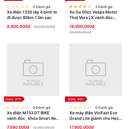
0 Đánh giá
5 Đánh giá
Xe điện 133S lắp 4 bình to
Xe Ga 50cc Vespa Motor
đi được 80km 1 lần sạc
Thai Vera LX vành đúc
phanh đĩa
8,900,000đ
16,900,000đ
15,000,000đ
23,500,000đ
Giảm -37%
Giảm -40%
0 Đánh giá
0 Đánh giá
Xe điện M133 DT BIKE
Xe máy điện VinFast Evo
vành đúc , khóa Smart Key
Grand Lite giành cho Học
chống trộm, đèn Full LED
Sinh không cần bằng lái
7,590,000đ
17,900,000đ
12,000,000đ