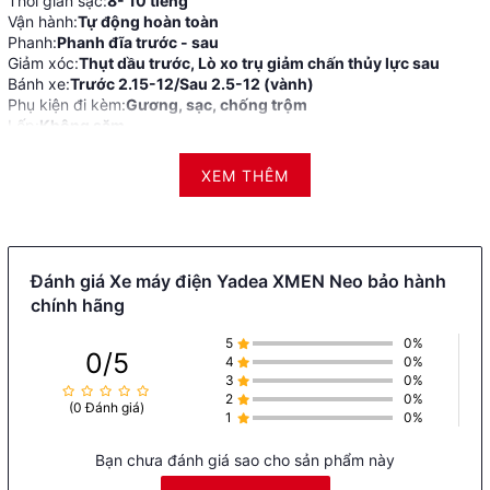
Thời gian sạc:
8- 10 tiếng
Vận hành:
Tự động hoàn toàn
Phanh:
Phanh đĩa trước - sau
Giảm xóc:
Thụt dầu trước, Lò xo trụ giảm chấn thủy lực sau
Bánh xe:
Trước 2.15-12/Sau 2.5-12 (vành)
Phụ kiện đi kèm:
Gương, sạc, chống trộm
Lốp:
Không săm
XEM THÊM
Đánh giá Xe máy điện Yadea XMEN Neo bảo hành
chính hãng
5
0%
0/5
4
0%
3
0%
2
0%
(0 Đánh giá)
1
0%
Bạn chưa đánh giá sao cho sản phẩm này