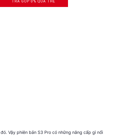
TRẢ GÓP 0% QUA THẺ
VISA, MASTERCARD, JCB, AMEX
 đó. Vậy phiên bản S3 Pro có những nâng cấp gì nổi