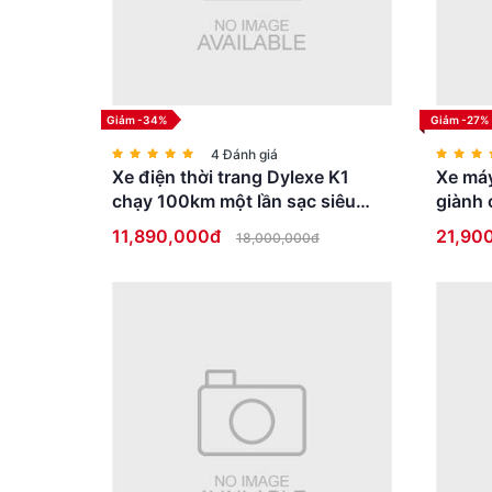
Giảm -34%
Giảm -27%
4 Đánh giá
Xe điện thời trang Dylexe K1
Xe máy
chạy 100km một lần sạc siêu
giành 
HOT
bằng l
11,890,000đ
21,90
18,000,000đ