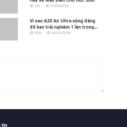
Hay Xe Máy Điện Cho Học Sinh
181
17/06/2026
Vì sao A20 Air Ultra xứng đáng
để bạn trải nghiệm 1 lần trong
đời.
306
24/03/2026
 tin