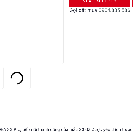
MUA TRẢ GÓP 0%
Gọi đặt mua
0904.835.586
DUYỆT HỒ SƠ RONG 5 PHÚT
EA S3 Pro, tiếp nối thành công của mẫu S3 đã được yêu thích trước