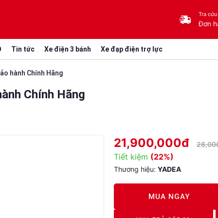
Tra cứu
Đơn h
O
Tin tức
Xe điện 3 bánh
Xe đạp điện trợ lực
ảo hành Chính Hãng
hành Chính Hãng
21,900,000đ
28,00
Tiết kiệm
(22%)
Thương hiệu:
YADEA
MUA NGAY