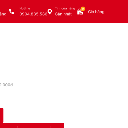
Hotline
Tìm cửa hàng
0
Giỏ hàng
àng
0904.835.586
Gần nhất
0,000đ