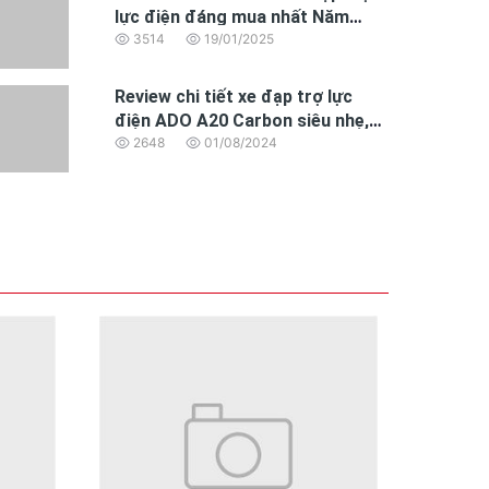
lực điện đáng mua nhất Năm
2025 dành cho dân văn phòng
3514
19/01/2025
ong cách thiết kế tương tự các mẫu xe như Air Blade và
ại vẻ ngoài ấn tượng.
Review chi tiết xe đạp trợ lực
điện ADO A20 Carbon siêu nhẹ,
i tiết để tạo nên sự mạnh mẽ hơn. Điểm nhấn chủ đạo
động cơ BAFANG hoàn toàn mới
2648
01/08/2024
 đặt thấp ở mũi yếm xe, giúp tầm chiếu sáng thấp hơn,