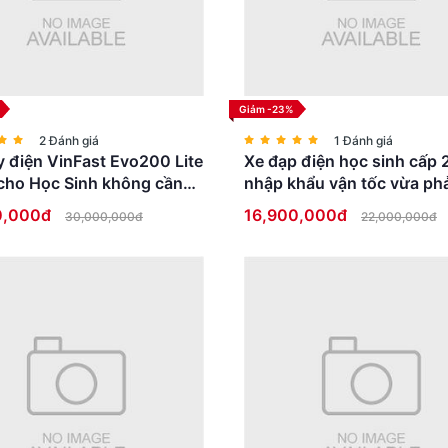
Giảm -23%
2 Đánh giá
1 Đánh giá
 điện VinFast Evo200 Lite
Xe đạp điện học sinh cấp 
cho Học Sinh không cần
nhập khẩu vận tốc vừa phả
ái
thấp an toàn
0,000đ
16,900,000đ
30,000,000đ
22,000,000đ