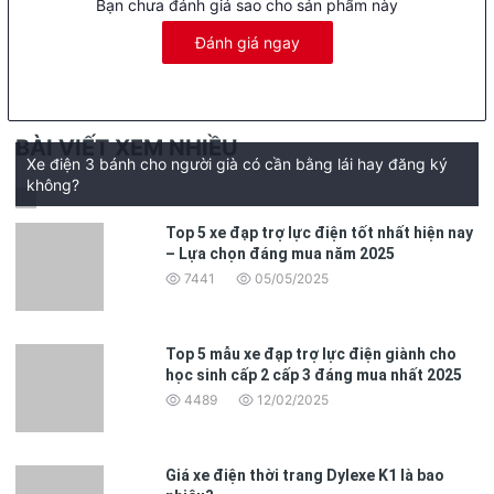
Bạn chưa đánh giá sao cho sản phẩm này
Đánh giá ngay
BÀI VIẾT XEM NHIỀU
Xe điện 3 bánh cho người già có cần bằng lái hay đăng ký
không?
Sản phẩm thân thiện với mọi người:
Xe máy điện VinFas
t Feliz S không chỉ dành cho những người trẻ
Top 5 xe đạp trợ lực điện tốt nhất hiện nay
tuổi. Đây là một lựa chọn hoàn hảo cho người lớn tuổi và người
– Lựa chọn đáng mua năm 2025
khuyết tật. Chiếc xe này mang đến sự thuận tiện và tiết kiệm
năng lượng cho mọi người, với khả năng di chuyển một cách dễ
7441
05/05/2025
dàng và an toàn.
Top 5 mẫu xe đạp trợ lực điện giành cho
học sinh cấp 2 cấp 3 đáng mua nhất 2025
4489
12/02/2025
Giá xe điện thời trang Dylexe K1 là bao