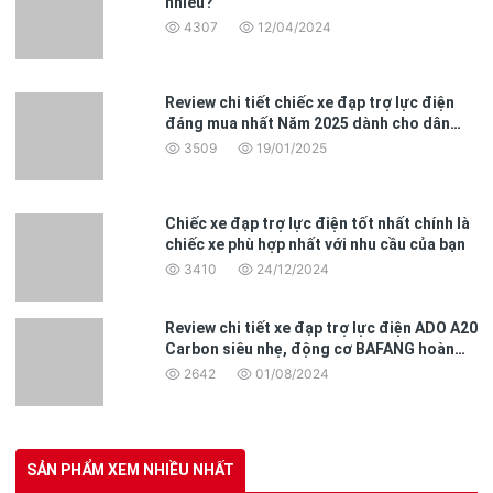
nhiêu?
4307
12/04/2024
Review chi tiết chiếc xe đạp trợ lực điện
đáng mua nhất Năm 2025 dành cho dân
văn phòng
3509
19/01/2025
An toàn và tiện nghi:
VinFast Feliz S được trang bị công nghệ chống nước IP67, đảm
bảo hoạt động ổn định ngay cả khi ngập nước đến **0,5m trong
Chiếc xe đạp trợ lực điện tốt nhất chính là
30 phút**. Hệ thống đèn full LED và đèn pha Projector tiêu chuẩn
chiếc xe phù hợp nhất với nhu cầu của bạn
ECE Châu Âu đảm bảo bạn có thể di chuyển an toàn vào ban đêm
3410
24/12/2024
và trong điều kiện thời tiết khó khăn.
Review chi tiết xe đạp trợ lực điện ADO A20
Carbon siêu nhẹ, động cơ BAFANG hoàn
toàn mới
2642
01/08/2024
SẢN PHẨM XEM NHIỀU NHẤT