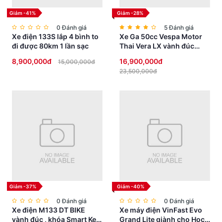
Giảm -41%
Giảm -28%
0 Đánh giá
5 Đánh giá
Xe điện 133S lắp 4 bình to
Xe Ga 50cc Vespa Motor
đi được 80km 1 lần sạc
Thai Vera LX vành đúc
phanh đĩa
8,900,000đ
16,900,000đ
15,000,000đ
23,500,000đ
Giảm -37%
Giảm -40%
0 Đánh giá
0 Đánh giá
Xe điện M133 DT BIKE
Xe máy điện VinFast Evo
vành đúc , khóa Smart Key
Grand Lite giành cho Học