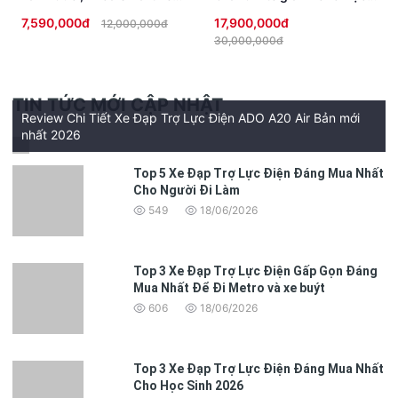
chống trộm, đèn Full LED
Sinh không cần bằng lái
7,590,000đ
17,900,000đ
12,000,000đ
cao cấp
30,000,000đ
TIN TỨC MỚI CẬP NHẬT
Review Chi Tiết Xe Đạp Trợ Lực Điện ADO A20 Air Bản mới
nhất 2026
Top 5 Xe Đạp Trợ Lực Điện Đáng Mua Nhất
Cho Người Đi Làm
549
18/06/2026
Top 3 Xe Đạp Trợ Lực Điện Gấp Gọn Đáng
Mua Nhất Để Đi Metro và xe buýt
606
18/06/2026
Top 3 Xe Đạp Trợ Lực Điện Đáng Mua Nhất
Cho Học Sinh 2026