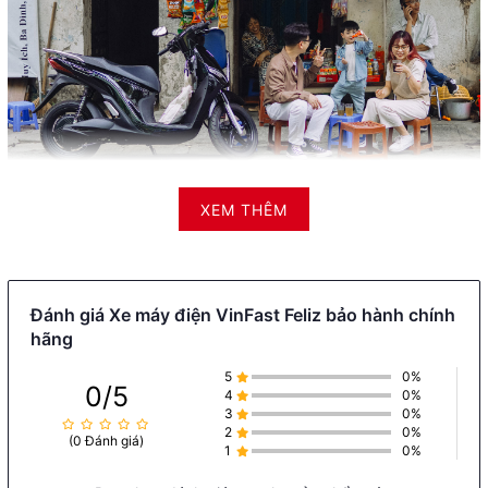
Quãng đường di chuyển đỉnh cao:
XEM THÊM
VinFast Feliz Skhông chỉ mạnh mẽ mà còn rất tiết kiệm năng
lượng. Với pin LFP dung lượng
3,5 KWh
, bạn có thể di chuyển lên
đến **198 km chỉ với một lần sạc** (theo điều kiện tiêu chuẩn của
VinFast). Điều này giúp bạn tiết kiệm thời gian và tiền bạc trong
việc nạp lại pin.
Đánh giá Xe máy điện VinFast Feliz bảo hành chính
hãng
5
0%
0/5
4
0%
3
0%
2
0%
(0 Đánh giá)
1
0%