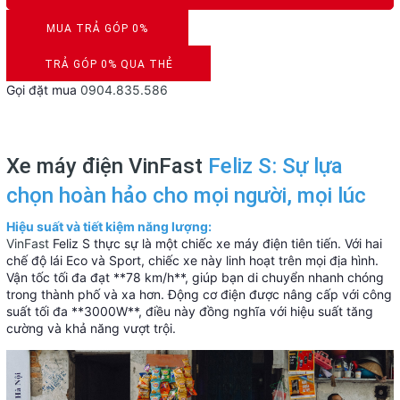
MUA TRẢ GÓP 0%
DUYỆT HỒ SƠ RONG 5 PHÚT
TRẢ GÓP 0% QUA THẺ
Gọi đặt mua
0904.835.586
VISA, MASTERCARD, JCB, AMEX
Xe máy điện VinFast
Feliz S: Sự lựa
chọn hoàn hảo cho mọi người, mọi lúc
Hiệu suất và tiết kiệm năng lượng:
VinFast
Feliz S thực sự là một chiếc xe máy điện tiên tiến. Với hai
chế độ lái Eco và Sport, chiếc xe này linh hoạt trên mọi địa hình.
Vận tốc tối đa đạt **78 km/h**, giúp bạn di chuyển nhanh chóng
trong thành phố và xa hơn. Động cơ điện được nâng cấp với công
suất tối đa **3000W**, điều này đồng nghĩa với hiệu suất tăng
cường và khả năng vượt trội.