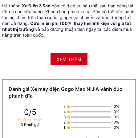
Hệ thống
Xe Điện 3 Sao
còn có dịch vụ hậu mãi sau bán hàng tại
tất cả các cửa hàng. Khách hàng mua xe tại đây có thể bảo hành
tại mọi điểm trên toàn quốc, giúp việc chuyển và bảo dưỡng trở
nên dễ dàng.
Cứu miễn phí 100%, thay thế linh kiện với giá tốt
nhất thị trường
và bảo dưỡng thuận tiện ngay tại các điểm mua
hàng trên toàn quốc.
XEM THÊM
Xe máy Gogo Max – Sự cải tiến
vượt bậc năm 2023
Xe điện Gogo Max
là mẫu xe đời mới nhất, được giới thiệu vào
Đánh giá Xe máy điện Gogo Max NIJIA vành đúc
năm 2023 với một số cải tiến quan trọng như IC vận hành tiểu ái,
phanh đĩa
khung nhôm chắc chắn và thiết kế đèn hậu cá tính.
5
0%
0/5
4
0%
3
0%
2
0%
THIẾT KẾ HÀI HÒA, GIAO THOA GIỮA
(0 Đánh giá)
1
0%
CỔ ĐIỂN VÀ HIỆN ĐẠI