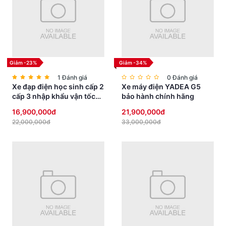
nặng nề.
ĐUÔI XE QUYẾN RŨ, THANH THOÁT
Giảm -23%
Giảm -34%
Phần đuôi xe vuốt về sau, hợp nhất đèn LED tích hợp tính năng
định vị ban ngày, giúp người đi sau dễ dàng nhận diện. Điều này
1 Đánh giá
0 Đánh giá
không chỉ tăng tính an toàn mà còn giảm thiểu nguy cơ cơ tai giao
Xe đạp điện học sinh cấp 2
Xe máy điện YADEA G5
thông.
cấp 3 nhập khẩu vận tốc
bảo hành chính hãng
vừa phải yên thấp an toàn
16,900,000đ
21,900,000đ
KÍCH THƯỚC / TRỌNG LƯỢNG / MÀU SẮC
22,000,000đ
33,000,000đ
Dài x Rộng x Cao
1700 mm x 680mm x 1030mm
Đường kính bánh
Trước: 3.50-10” / Sau: 3.50-10”
xe
Trọng lượng xe
95kg
Tải trọng
225kg
Chiều cao yên xe
760mm