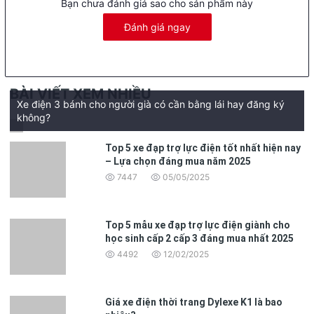
Bạn chưa đánh giá sao cho sản phẩm này
Gogo Max
vẫn giữ nguyên thiết kế rõ ràng giữa cổ điển và hiện
Đánh giá ngay
đại từ các thế hệ trước, làm tôn lên vẻ sang trọng, thanh lịch. Đèn
pha sử dụng công nghệ LED cao cấp cho chóa đèn lớn, giúp
chiếu sáng vùng rộng hơn, đảm bảo an toàn tối đa trong mọi điều
kiện.
BÀI VIẾT XEM NHIỀU
Xe điện 3 bánh cho người già có cần bằng lái hay đăng ký
không?
ĐỒNG HỒ ĐIỆN TỬ THỜI TRANG
Top 5 xe đạp trợ lực điện tốt nhất hiện nay
Đồng hồ của xe là sự kết hợp giữa đồng hồ kim và đồng hồ điện
– Lựa chọn đáng mua năm 2025
tử, mang đến phong cách thời trang. Mặt đồng hồ hiển thị đầy đủ
7447
05/05/2025
và chính xác các thông số khi vận hành, giúp người dùng dễ dàng
thực hiện thao tác chủ.
Top 5 mẫu xe đạp trợ lực điện giành cho
học sinh cấp 2 cấp 3 đáng mua nhất 2025
TAY LÁI THUẬN TIỆN CHO NGƯỜI
4492
12/02/2025
DÙNG
Tay lái dễ điều khiển, các nút chức năng như đèn điện, đua và xi
Giá xe điện thời trang Dylexe K1 là bao