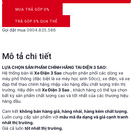
MUA TRẢ GÓP 0%
DUYỆT HỒ SƠ RONG 5 PHÚT
TRẢ GÓP 0% QUA THẺ
Gọi đặt mua
0904.835.586
VISA, MASTERCARD, JCB, AMEX
Mô tả chi tiết
LỰA CHỌN SẢN PHẨM CHÍNH HÃNG TAI ĐIỆN 3 SAO:
Hệ thống bán lẻ
Xe Điện 3 Sao
chuyên phân phối các dòng xe
máy phổ thông (đặc biệt là xe máy học sinh 50cc), xe điện, và xe
đạp thể thao chính hãng nhập vào hàng đầu chất lượng trên thị
trường. Hãy đến với
Xe Điện 3 Sao
, khách hàng có thể lựa chọn
bất kỳ sản phẩm chất lượng cao và tốt nhất của các thương hiệu
hàng đầu.
Cam kết
không bán hàng giả, hàng nhái, hàng kém chất lượng.
Luôn cung cấp sản phẩm với
mẫu mã đa dạng và giá cạnh tranh
nhất thị trường.
Giá cả luôn
tốt nhất thị trường.