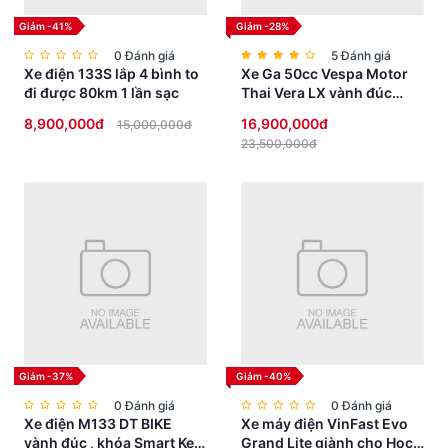
Màu sắc
Cam, Đen bóng, Đen sần, Đỏ, Hồng,
Giảm -41%
Giảm -28%
Ngọc trai, Rêu sần, Trắng, Vàng, Xanh
0 Đánh giá
lục
5 Đánh giá
Xe điện 133S lắp 4 bình to
Xe Ga 50cc Vespa Motor
ĐỘNG CƠ / ẮC QUY
đi được 80km 1 lần sạc
Thai Vera LX vành đúc
phanh đĩa
8,900,000đ
16,900,000đ
15,000,000đ
Thời gian sạc đầy
8h
23,500,000đ
Phạm vi di chuyển
80km
khi pin đầy
Vận tốc tối đa
45km/h
Động cơ
3FA / Công suất: 1500W
Ắc quy
12V -20Ah
Sạc điện Tự động
Có
ngắt khi ắc quy
đầy
Giảm -37%
Giảm -40%
Bảo vệ tụt áp
52 + / – 1.0V
0 Đánh giá
0 Đánh giá
Xe điện M133 DT BIKE
Xe máy điện VinFast Evo
Bảo vệ dòng
29 + / -1.0A
vành đúc , khóa Smart Key
Grand Lite giành cho Học