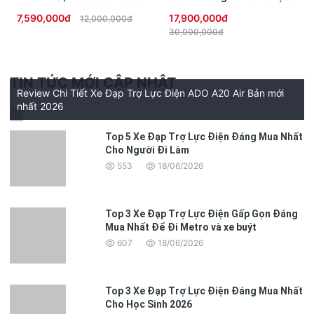
chống trộm, đèn Full LED
Sinh không cần bằng lái
PHANH / LỐP / PHỤ KIỆN
7,590,000đ
17,900,000đ
12,000,000đ
cao cấp
30,000,000đ
Phanh
Trước: Đĩa / Sau: Cơ
Lốp
Không săm
TIN TỨC MỚI CẬP NHẬT
Review Chi Tiết Xe Đạp Trợ Lực Điện ADO A20 Air Bản mới
Phụ kiện đi kèm
Sạc, gương, đăng kiểm, khóa chống
nhất 2026
theo xe
trộm, sổ bảo hành
Top 5 Xe Đạp Trợ Lực Điện Đáng Mua Nhất
Cho Người Đi Làm
553
18/06/2026
Top 3 Xe Đạp Trợ Lực Điện Gấp Gọn Đáng
Mua Nhất Để Đi Metro và xe buýt
607
18/06/2026
Top 3 Xe Đạp Trợ Lực Điện Đáng Mua Nhất
Cho Học Sinh 2026