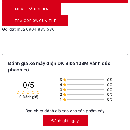
MUA TRẢ GÓP 0%
DUYỆT HỒ SƠ RONG 5 PHÚT
TRẢ GÓP 0% QUA THẺ
Gọi đặt mua
0904.835.586
VISA, MASTERCARD, JCB, AMEX
Đánh giá Xe máy điện DK Bike 133M vành đúc
phanh cơ
5
0%
0/5
4
0%
3
0%
2
0%
(0 Đánh giá)
1
0%
Bạn chưa đánh giá sao cho sản phẩm này
Đánh giá ngay