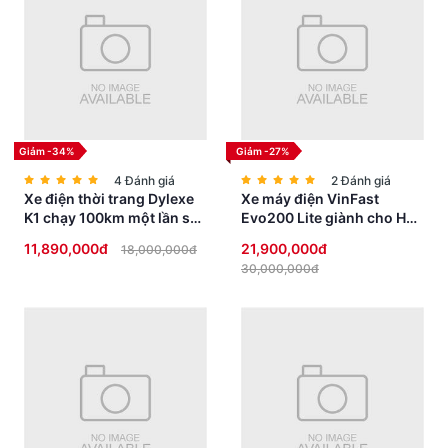
Giảm -34%
Giảm -27%
4 Đánh giá
2 Đánh giá
Xe điện thời trang Dylexe
Xe máy điện VinFast
K1 chạy 100km một lần sạc
Evo200 Lite giành cho Học
siêu HOT
Sinh không cần bằng lái
11,890,000đ
21,900,000đ
18,000,000đ
30,000,000đ