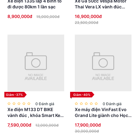
Xe điện 133S lắp 4 bình to
Xe Ga 50cc Vespa Motor
đi được 80km 1 lần sạc
Thai Vera LX vành đúc
phanh đĩa
8,900,000đ
16,900,000đ
15,000,000đ
23,500,000đ
Giảm -37%
Giảm -40%
0 Đánh giá
0 Đánh giá
Xe điện M133 DT BIKE
Xe máy điện VinFast Evo
vành đúc , khóa Smart Key
Grand Lite giành cho Học
chống trộm, đèn Full LED
Sinh không cần bằng lái
7,590,000đ
17,900,000đ
12,000,000đ
cao cấp
30,000,000đ