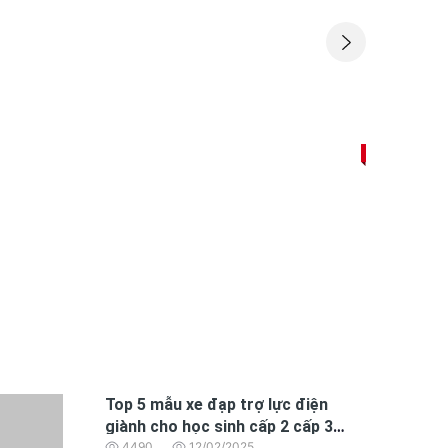
Giảm -22%
Xe điện 
21,900,
Top 5 mẫu xe đạp trợ lực điện
giành cho học sinh cấp 2 cấp 3
4490
12/02/2025