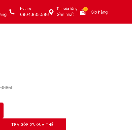
Hotline
Tìm cửa hàng
0
Giỏ hàng
àng
0904.835.586
Gần nhất
0,000đ
TRẢ GÓP 0% QUA THẺ