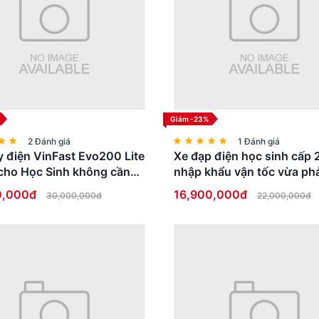
Giảm -23%
2 Đánh giá
1 Đánh giá
 điện VinFast Evo200 Lite
Xe đạp điện học sinh cấp 
cho Học Sinh không cần
nhập khẩu vận tốc vừa phả
ái
thấp an toàn
0,000đ
16,900,000đ
30,000,000đ
22,000,000đ