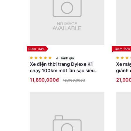
Giảm -34%
Giảm -27%
4 Đánh giá
Xe điện thời trang Dylexe K1
Xe máy
chạy 100km một lần sạc siêu
giành 
HOT
bằng l
11,890,000đ
21,90
18,000,000đ