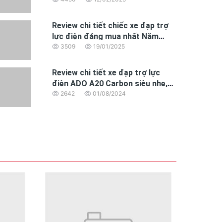
đáng mua nhất 2025
Review chi tiết chiếc xe đạp trợ
lực điện đáng mua nhất Năm
2025 dành cho dân văn phòng
3509
19/01/2025
Review chi tiết xe đạp trợ lực
điện ADO A20 Carbon siêu nhẹ,
động cơ BAFANG hoàn toàn mới
2642
01/08/2024