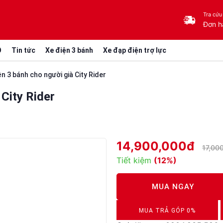
Tra cứu
Đơn h
O
Tin tức
Xe điện 3 bánh
Xe đạp điện trợ lực
n 3 bánh cho người già City Rider
City Rider
14,900,000đ
17,00
Tiết kiệm
(12%)
MUA NGAY
MUA TRẢ GÓP 0%