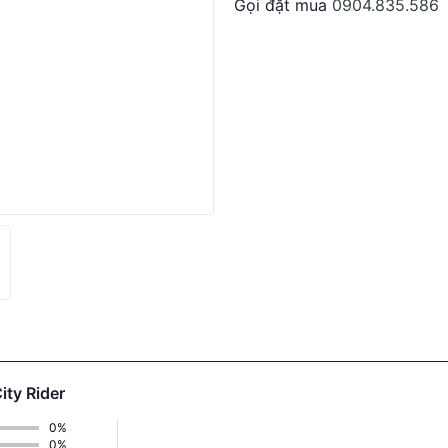
Gọi đặt mua
0904.835.586
DUYỆT HỒ SƠ RONG 5 PHÚT
ity Rider
0%
0%