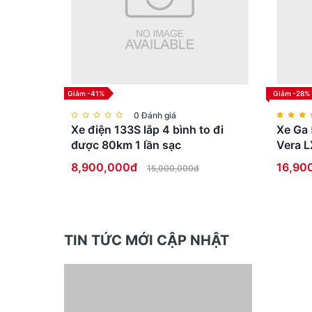
Giảm -41%
Giảm -28%
0 Đánh giá
Xe điện 133S lắp 4 bình to đi
Xe Ga 
được 80km 1 lần sạc
Vera L
8,900,000đ
16,90
15,000,000đ
TIN TỨC MỚI CẬP NHẬT