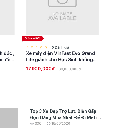
Giảm -40%
0 Đánh giá
h đúc ,
Xe máy điện VinFast Evo Grand
m, đèn
Lite giành cho Học Sinh không
cần bằng lái
17,900,000đ
30,000,000đ
Top 3 Xe Đạp Trợ Lực Điện Gấp
Gọn Đáng Mua Nhất Để Đi Metro
và xe buýt
606
18/06/2026