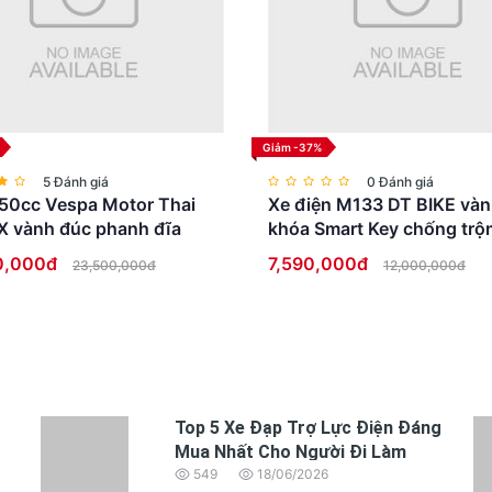
Giảm -37%
5 Đánh giá
0 Đánh giá
50cc Vespa Motor Thai
Xe điện M133 DT BIKE vàn
X vành đúc phanh đĩa
khóa Smart Key chống trộ
Full LED cao cấp
0,000đ
7,590,000đ
23,500,000đ
12,000,000đ
Top 5 Xe Đạp Trợ Lực Điện Đáng
Mua Nhất Cho Người Đi Làm
549
18/06/2026