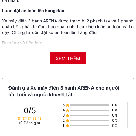
cá nhân.
Luôn đặt an toàn lên hàng đầu
Xe máy điện 3 bánh ARENA được trang bị 2 phanh tay và 1 phanh
chân bên phải để đảm bảo quá trình điều khiển luôn an toàn và tin
cậy. Chúng ta luôn đặt sự an toàn lên hàng đầu.
Đa năng và tiện ích:
Không chỉ là phương tiện cá nhân, Xe máy điện 3 bánh ARENA
XEM THÊM
còn có thể chở thêm người ngồi phía sau, giúp bạn dễ dàng đưa
đón gia đình và thậm chí vận chuyển hàng hóa.
Xe máy điện 3 bánh ARENA là sự lựa chọn lý tưởng cho người cao
tuổi và người khuyết tật. Với hiệu suất mạnh mẽ và tính năng đa
dạng, nó làm cho cuộc sống trở nên dễ dàng và thú vị hơn. Hãy
Đánh giá Xe máy điện 3 bánh ARENA cho người
khám phá sự tiện lợi của nó ngay hôm nay!
lớn tuổi và người khuyết tật
Địa điểm mua Xe máy điện - xe 50cc tốt nhất quận Hà
5
0%
0/5
4
0%
Đông.
3
0%
2
0%
(0 Đánh giá)
1
0%