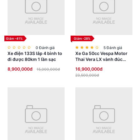
Giảm -41%
Giảm -28%
0 Đánh giá
5 Đánh giá
Xe điện 133S lắp 4 bình to
Xe Ga 50cc Vespa Motor
đi được 80km 1 lần sạc
Thai Vera LX vành đúc
phanh đĩa
8,900,000đ
16,900,000đ
15,000,000đ
23,500,000đ