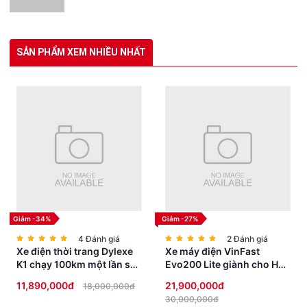
SẢN PHẨM XEM NHIỀU NHẤT
Giảm -34%
Giảm -27%
4 Đánh giá
2 Đánh giá
Xe điện thời trang Dylexe
Xe máy điện VinFast
K1 chạy 100km một lần sạc
Evo200 Lite giành cho Học
siêu HOT
Sinh không cần bằng lái
11,890,000đ
21,900,000đ
18,000,000đ
30,000,000đ