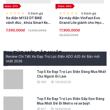
Giảm -37%
Giảm -40%
0 Đánh giá
0 Đánh giá
Xe điện M133 DT BIKE
Xe máy điện VinFast Evo
vành đúc , khóa Smart Key
Grand Lite giành cho Học
chống trộm, đèn Full LED
Sinh không cần bằng lái
7,590,000đ
17,900,000đ
12,000,000đ
cao cấp
30,000,000đ
TIN TỨC MỚI CẬP NHẬT
Review Chi Tiết Xe Đạp Trợ Lực Điện ADO A20 Air Bản mới
nhất 2026
Top 5 Xe Đạp Trợ Lực Điện Đáng Mua Nhất
Cho Người Đi Làm
566
18/06/2026
Top 3 Xe Đạp Trợ Lực Điện Gấp Gọn Đáng
Mua Nhất Để Đi Metro và xe buýt
617
18/06/2026