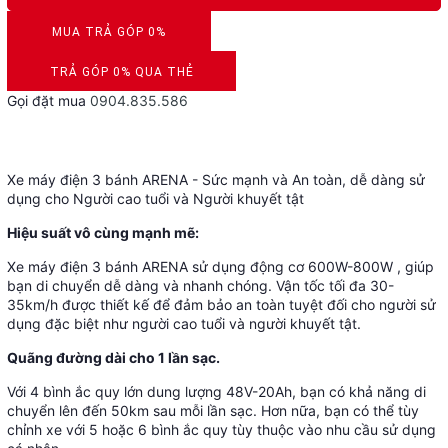
MUA TRẢ GÓP 0%
DUYỆT HỒ SƠ RONG 5 PHÚT
TRẢ GÓP 0% QUA THẺ
Gọi đặt mua
0904.835.586
VISA, MASTERCARD, JCB, AMEX
Xe máy điện 3 bánh ARENA - Sức mạnh và An toàn, dễ dàng sử
dụng cho Người cao tuổi và Người khuyết tật
Hiệu suất vô cùng mạnh mẽ:
Xe máy điện 3 bánh ARENA sử dụng động cơ 600W-800W , giúp
bạn di chuyển dễ dàng và nhanh chóng. Vận tốc tối đa 30-
35km/h được thiết kế để đảm bảo an toàn tuyệt đối cho người sử
dụng đặc biệt như người cao tuổi và người khuyết tật.
Quãng đường dài cho 1 lần sạc.
Với 4 bình ắc quy lớn dung lượng 48V-20Ah, bạn có khả năng di
chuyển lên đến 50km sau mỗi lần sạc. Hơn nữa, bạn có thể tùy
chỉnh xe với 5 hoặc 6 bình ắc quy tùy thuộc vào nhu cầu sử dụng