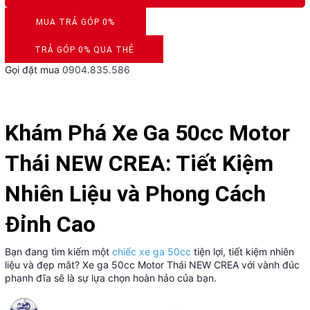
MUA TRẢ GÓP 0%
DUYỆT HỒ SƠ RONG 5 PHÚT
TRẢ GÓP 0% QUA THẺ
Gọi đặt mua
0904.835.586
VISA, MASTERCARD, JCB, AMEX
Khám Phá Xe Ga 50cc Motor
Thái NEW CREA: Tiết Kiệm
Nhiên Liệu và Phong Cách
Đỉnh Cao
Bạn đang tìm kiếm một
chiếc xe ga 50cc
tiện lợi, tiết kiệm nhiên
liệu và đẹp mắt? Xe ga 50cc Motor Thái NEW CREA với vành đúc
phanh đĩa sẽ là sự lựa chọn hoàn hảo của bạn.