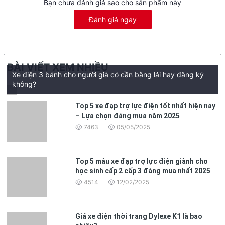
Bạn chưa đánh giá sao cho sản phẩm này
Đánh giá ngay
BÀI VIẾT XEM NHIỀU
Xe điện 3 bánh cho người già có cần bằng lái hay đăng ký
không?
Top 5 xe đạp trợ lực điện tốt nhất hiện nay
– Lựa chọn đáng mua năm 2025
7463
05/05/2025
Thiết Kế Vành Đúc Phanh Đĩa:
Top 5 mẫu xe đạp trợ lực điện giành cho
NEW CREA mang đến sự độc đáo với vành đúc và hệ thống
học sinh cấp 2 cấp 3 đáng mua nhất 2025
phanh đĩa phía trước. Điều này đảm bảo khả năng phanh mạnh
4514
12/02/2025
mẽ và an toàn trên mọi tình huống đường phố.
Lốp Không Xăm Cho Mọi Địa Hình:
Giá xe điện thời trang Dylexe K1 là bao