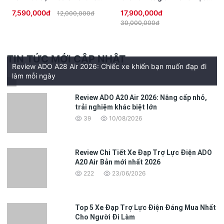
chống trộm, đèn Full LED
Sinh không cần bằng lái
7,590,000đ
17,900,000đ
12,000,000đ
cao cấp
30,000,000đ
TIN TỨC MỚI CẬP NHẬT
Review ADO A28 Air 2026: Chiếc xe khiến bạn muốn đạp đi
làm mỗi ngày
Review ADO A20 Air 2026: Nâng cấp nhỏ,
trải nghiệm khác biệt lớn
39
10/08/2026
Review Chi Tiết Xe Đạp Trợ Lực Điện ADO
A20 Air Bản mới nhất 2026
222
23/06/2026
Top 5 Xe Đạp Trợ Lực Điện Đáng Mua Nhất
Cho Người Đi Làm