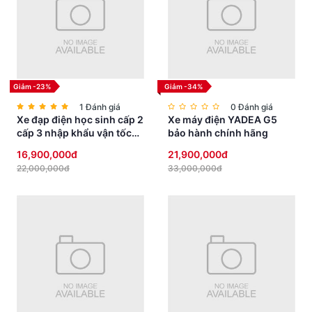
sự lựa chọn hàng đầu cho người đam mê xe và đang tìm kiếm sự
tiện lợi trong cuộc sống hàng ngày.
Giảm -23%
Giảm -34%
1 Đánh giá
0 Đánh giá
Xe đạp điện học sinh cấp 2
Xe máy điện YADEA G5
cấp 3 nhập khẩu vận tốc
bảo hành chính hãng
vừa phải yên thấp an toàn
16,900,000đ
21,900,000đ
22,000,000đ
33,000,000đ
Hãy sở hữu NEW CREA
ngay hôm nay và trải nghiệm cuộc hành
trình thú vị trên đường phố!
ĐỊA CHỈ MUA XE MÁY ĐIỆN UY TÍN TẠI QUẬN HÀ ĐÔNG: