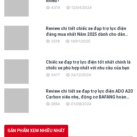
nhiêu?
Với lốp không xăm, bạn sẽ tự tin vượt qua mọi địa hình đường phố
và khắc phục những khó khăn trên đường đi.
4314
12/04/2024
Review chi tiết chiếc xe đạp trợ lực điện
đáng mua nhất Năm 2025 dành cho dân
văn phòng
3518
19/01/2025
Chiếc xe đạp trợ lực điện tốt nhất chính là
chiếc xe phù hợp nhất với nhu cầu của bạn
3417
24/12/2024
Review chi tiết xe đạp trợ lực điện ADO A20
Carbon siêu nhẹ, động cơ BAFANG hoàn
toàn mới
2654
01/08/2024
Đồng Hồ Điện Tử Tiện Lợi:
Đồng hồ điện tử hiển thị thông tin tốc độ và đồng hồ một cách rõ
ràng, giúp bạn kiểm soát xe một cách dễ dàng.
SẢN PHẨM XEM NHIỀU NHẤT