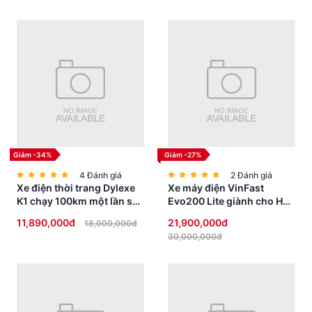
Cốp Đựng Đồ Rộng Rãi:
NEW CREA còn có không gian lớn dưới yên xe, đủ để chứa đồ cá
nhân, mua sắm hàng ngày hoặc bất kỳ vật dụng nào bạn cần.
Giảm -34%
Giảm -27%
4 Đánh giá
2 Đánh giá
Xe điện thời trang Dylexe
Xe máy điện VinFast
K1 chạy 100km một lần sạc
Evo200 Lite giành cho Học
siêu HOT
Sinh không cần bằng lái
11,890,000đ
21,900,000đ
18,000,000đ
30,000,000đ
Với sự kết hợp hoàn hảo giữa tiết kiệm nhiên liệu, hiệu suất vận
hành và thiết kế thời trang, Xe ga 50cc Motor Thái NEW CREA là