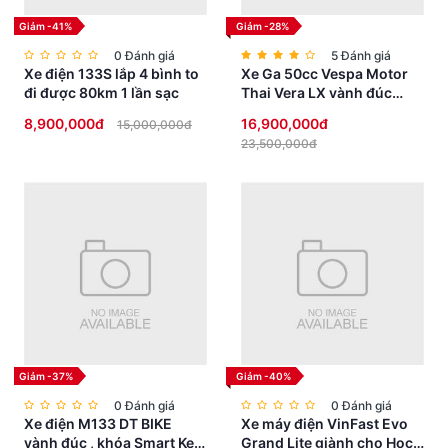
Giảm -41%
Giảm -28%
0 Đánh giá
5 Đánh giá
Xe điện 133S lắp 4 bình to
Xe Ga 50cc Vespa Motor
đi được 80km 1 lần sạc
Thai Vera LX vành đúc
phanh đĩa
8,900,000đ
16,900,000đ
15,000,000đ
23,500,000đ
Giảm -37%
Giảm -40%
0 Đánh giá
0 Đánh giá
Xe điện M133 DT BIKE
Xe máy điện VinFast Evo
vành đúc , khóa Smart Key
Grand Lite giành cho Học