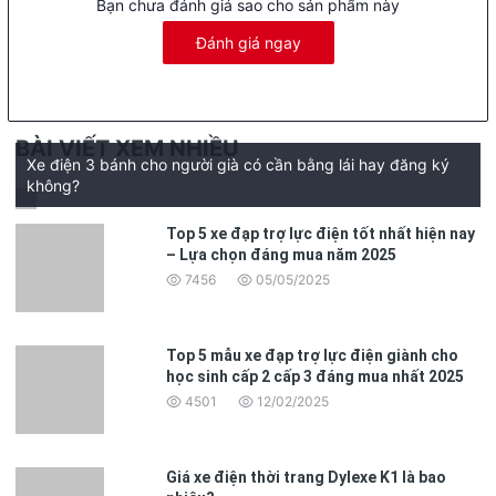
Bạn chưa đánh giá sao cho sản phẩm này
nhân.
Mặt nạ xe:
Mặt nạ trước được thiết kế với biểu tượng thương hiệu
Đánh giá ngay
ở chính giữa và những đường gân dọc dập nổi, tạo nên điểm nhấn
độc đáo và tinh tế.
Đèn xi nhan:
Được bố trí hợp lý và bọc viền tinh tế, đèn xi nhan
của Roma Lite S không chỉ tăng cường tính thẩm mỹ mà còn cải
thiện tính năng an toàn khi di chuyển.
BÀI VIẾT XEM NHIỀU
Xe điện 3 bánh cho người già có cần bằng lái hay đăng ký
Với ngoại hình hiện đại và nhã nhặn, Roma Lite S 2024 thích hợp
không?
cho cả nam và nữ, đáp ứng mọi nhu cầu sử dụng hàng ngày.
Top 5 xe đạp trợ lực điện tốt nhất hiện nay
– Lựa chọn đáng mua năm 2025
7456
05/05/2025
Top 5 mẫu xe đạp trợ lực điện giành cho
học sinh cấp 2 cấp 3 đáng mua nhất 2025
4501
12/02/2025
Giá xe điện thời trang Dylexe K1 là bao