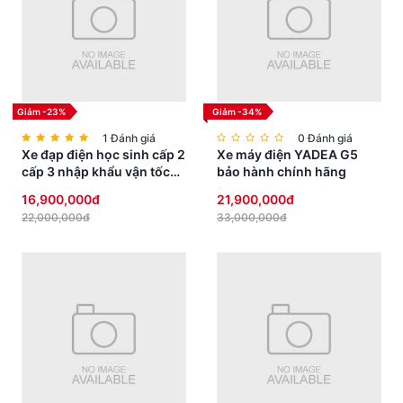
Giảm -23%
Giảm -34%
1 Đánh giá
0 Đánh giá
Xe đạp điện học sinh cấp 2
Xe máy điện YADEA G5
cấp 3 nhập khẩu vận tốc
bảo hành chính hãng
vừa phải yên thấp an toàn
16,900,000đ
21,900,000đ
22,000,000đ
33,000,000đ
Tại sao nên chọn xe ga Roma Lite S
2024?
Xe ga Roma Lite S 2024 không chỉ là một phương tiện di chuyển,
mà còn là biểu tượng của phong cách sống hiện đại. Với thiết kế
tinh xảo, động cơ mạnh mẽ và tiết kiệm nhiên liệu, Roma Lite S
mang lại trải nghiệm tuyệt vời cho người dùng. Hơn nữa, với các