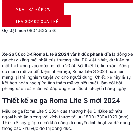
MUA TRẢ GÓP 0%
DUYỆT HỒ SƠ RONG 5 PHÚT
TRẢ GÓP 0% QUA THẺ
Gọi đặt mua
0904.835.586
VISA, MASTERCARD, JCB, AMEX
Xe Ga 50cc DK Roma Lite S 2024 vành đúc phanh đĩa
là dòng xe
ga chạy xăng mới nhất của thương hiệu DK Việt Nhật, dự kiến ra
mắt thị trường vào mùa hè năm 2024. Với thiết kế tinh xảo, động
cơ mạnh mẽ và tiết kiệm nhiên liệu, Roma Lite S 2024 hứa hẹn
mang lại trải nghiệm tuyệt vời cho người dùng. Chiếc xe này là sự
kết hợp hoàn hảo giữa tính thẩm mỹ và hiệu suất, làm nổi bật
phong cách cá nhân và đáp ứng nhu cầu di chuyển hàng ngày.
Thiết kế xe ga Roma Lite S mới 2024
Mẫu xe ga Roma Lite S 2024 của thương hiệu DKBike sở hữu
ngoại hình ấn tượng với kích thước tối ưu 1800x730x1020 (mm).
Thiết kế này giúp xe có khả năng di chuyển linh hoạt và dễ dàng
trong các khu vực đô thị đông đúc.