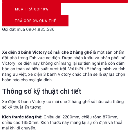
MUA TRẢ GÓP 0%
DUYỆT HỒ SƠ RONG 5 PHÚT
TRẢ GÓP 0% QUA THẺ
Gọi đặt mua
0904.835.586
VISA, MASTERCARD, JCB, AMEX
Xe điện 3 bánh Victory có mái che 2 hàng ghế
là một sản phẩm
đột phá trong lĩnh vực xe điện. Được nhập khẩu và phân phối bởi
Victory, xe điện này không chỉ mang lại sự tiện nghi mà còn đảm
bảo an toàn và hiệu suất vượt trội. Với thiết kế thông minh và tính
năng ưu việt, xe điện 3 bánh Victory chắc chắn sẽ là sự lựa chọn
hoàn hảo cho mọi gia đình.
Thông số kỹ thuật chi tiết
Xe điện 3 bánh Victory có mái che 2 hàng ghế sở hữu các thông
số kỹ thuật ấn tượng:
Kích thước tổng thể:
Chiều dài 2200mm, chiều rộng 870mm,
chiều cao 1650mm. Kích thước này mang lại sự ổn định và thoải
mái khi di chuyển.