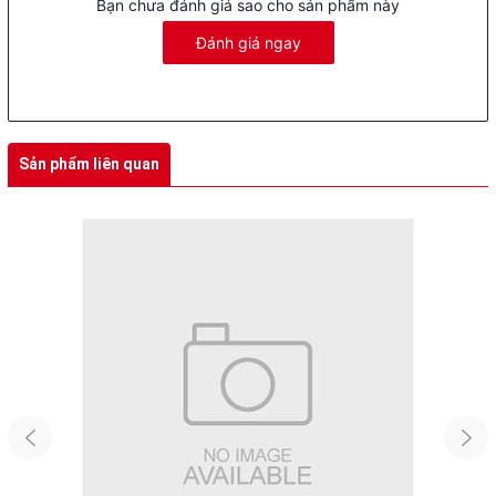
Phụ kiện đi kèm:
Gương, sạc, chống trộm, đảm bảo đầy đủ tiện
Bạn chưa đánh giá sao cho sản phẩm này
nghi và an toàn cho người sử dụng.
Đánh giá ngay
Ưu điểm nổi bật của xe điện 3 bánh
Victory
Thiết kế thông minh và tiện nghi:
Với kích thước tổng thể
rộng rãi và thiết kế 2 hàng ghế có mái che, xe điện Victory
Sản phẩm liên quan
mang lại sự thoải mái tối đa cho người sử dụng, đặc biệt
trong những ngày nắng nóng hoặc mưa gió.
Hiệu suất cao:
Được trang bị động cơ 3 pha một chiều
không chổi than, xe điện Victory đảm bảo vận hành mạnh
mẽ, bền bỉ và tiết kiệm năng lượng. Với khả năng chở vật
nặng lên tới 350kg, xe có thể chở cả gia đình hoặc hàng
hóa một cách dễ dàng.
An toàn và ổn định:
Hệ thống phanh tang trống trước/sau
và giảm xóc thụt dầu trước, lò xo trụ giảm chấn thủy lực
sau giúp xe di chuyển ổn định và an toàn trên mọi loại địa
hình. Đường kính bánh xe lớn và khung thép đúc chắc chắn
cũng là những yếu tố góp phần tăng cường sự an toàn cho
người sử dụng.