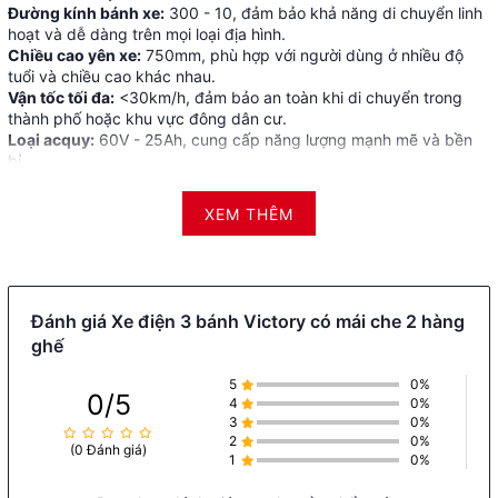
Đường kính bánh xe:
300 - 10, đảm bảo khả năng di chuyển linh
hoạt và dễ dàng trên mọi loại địa hình.
Chiều cao yên xe:
750mm, phù hợp với người dùng ở nhiều độ
tuổi và chiều cao khác nhau.
Vận tốc tối đa:
<30km/h, đảm bảo an toàn khi di chuyển trong
thành phố hoặc khu vực đông dân cư.
Loại acquy:
60V - 25Ah, cung cấp năng lượng mạnh mẽ và bền
bỉ.
Trọng lượng xe:
150kg, giúp xe ổn định khi chở vật nặng.
Khả năng chở vật nặng:
350kg, phù hợp cho cả gia đình hoặc
XEM THÊM
chở hàng hóa.
Quãng đường di chuyển:
80km mỗi lần sạc, đáp ứng nhu cầu di
chuyển hàng ngày mà không cần lo lắng về việc sạc pin thường
xuyên.
Động cơ:
3 pha, một chiều không chổi than, đảm bảo hiệu suất
Đánh giá Xe điện 3 bánh Victory có mái che 2 hàng
cao và bền bỉ.
ghế
Sạc điện:
Sạc đầy tự ngắt, tiện lợi và an toàn.
Thời gian sạc:
6 - 8 tiếng, phù hợp để sạc qua đêm.
5
0%
Hệ thống phanh:
Phanh tang trống trước/sau, đảm bảo an toàn
0/5
4
0%
khi di chuyển.
3
0%
Giảm xóc:
Thụt dầu trước, lò xo trụ giảm chấn thủy lực sau, mang
2
0%
(0 Đánh giá)
lại cảm giác êm ái khi di chuyển.
1
0%
Bánh xe:
Thép đúc, bền bỉ và chắc chắn.