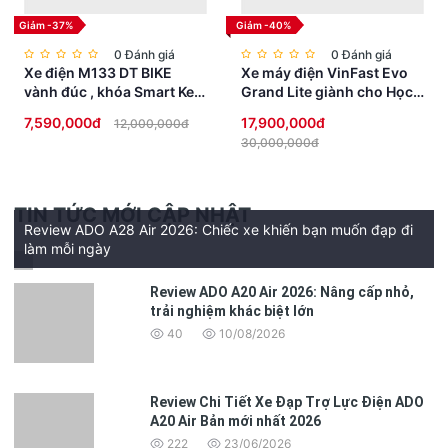
Giảm -37%
Giảm -40%
0 Đánh giá
0 Đánh giá
Xe điện M133 DT BIKE
Xe máy điện VinFast Evo
vành đúc , khóa Smart Key
Grand Lite giành cho Học
chống trộm, đèn Full LED
Sinh không cần bằng lái
7,590,000đ
17,900,000đ
12,000,000đ
cao cấp
30,000,000đ
TIN TỨC MỚI CẬP NHẬT
Review ADO A28 Air 2026: Chiếc xe khiến bạn muốn đạp đi
làm mỗi ngày
Review ADO A20 Air 2026: Nâng cấp nhỏ,
trải nghiệm khác biệt lớn
40
10/08/2026
Review Chi Tiết Xe Đạp Trợ Lực Điện ADO
A20 Air Bản mới nhất 2026
222
23/06/2026