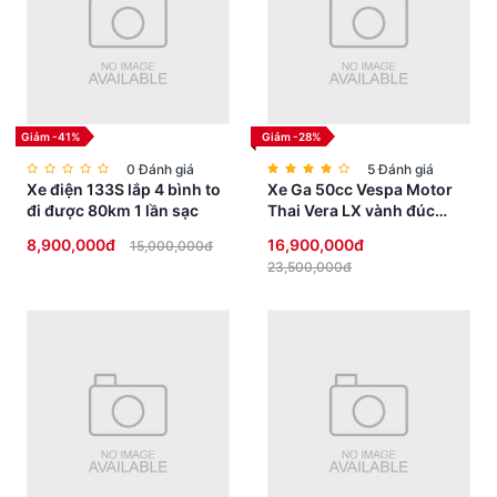
Giảm -41%
Giảm -28%
0 Đánh giá
5 Đánh giá
Xe điện 133S lắp 4 bình to
Xe Ga 50cc Vespa Motor
đi được 80km 1 lần sạc
Thai Vera LX vành đúc
phanh đĩa
8,900,000đ
16,900,000đ
15,000,000đ
23,500,000đ