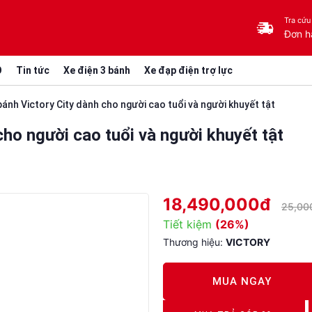
Tra cứu
Đơn h
O
Tin tức
Xe điện 3 bánh
Xe đạp điện trợ lực
bánh Victory City dành cho người cao tuổi và người khuyết tật
cho người cao tuổi và người khuyết tật
18,490,000đ
25,00
Tiết kiệm
(26%)
Thương hiệu:
VICTORY
MUA NGAY