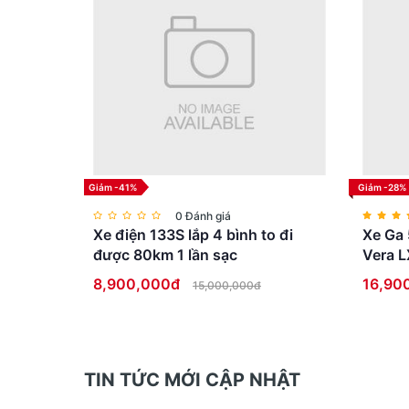
Giảm -41%
Giảm -28%
0 Đánh giá
Xe điện 133S lắp 4 bình to đi
Xe Ga 
được 80km 1 lần sạc
Vera L
8,900,000đ
16,90
15,000,000đ
TIN TỨC MỚI CẬP NHẬT