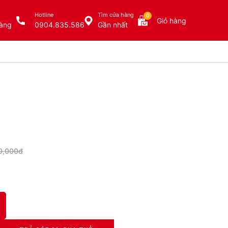
Hotline
Tìm cửa hàng
0
Giỏ hàng
àng
0904.835.586
Gần nhất
0,000đ