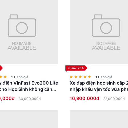
Giảm -23%
2 Đánh giá
1 Đánh giá
 điện VinFast Evo200 Lite
Xe đạp điện học sinh cấp 
cho Học Sinh không cần
nhập khẩu vận tốc vừa phả
ái
thấp an toàn
0,000đ
16,900,000đ
30,000,000đ
22,000,000đ
à phù hợp cho người cao tuổi và người khuyết tật, không nên bỏ qua V
uộc sống hàng ngày của bạn.