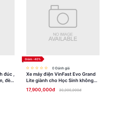
Giảm -40%
0 Đánh giá
h đúc ,
Xe máy điện VinFast Evo Grand
m, đèn
Lite giành cho Học Sinh không
cần bằng lái
17,900,000đ
30,000,000đ