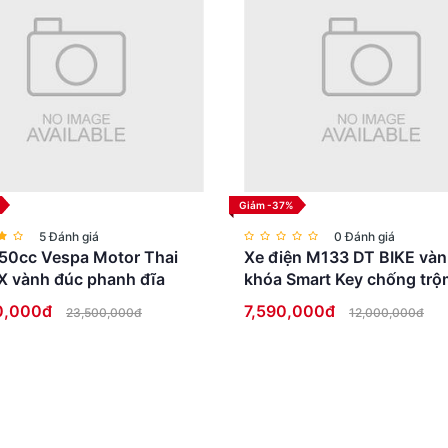
Giảm -37%
5 Đánh giá
0 Đánh giá
50cc Vespa Motor Thai
Xe điện M133 DT BIKE vàn
X vành đúc phanh đĩa
khóa Smart Key chống trộ
Full LED cao cấp
0,000đ
7,590,000đ
23,500,000đ
12,000,000đ