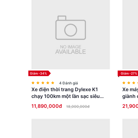
Giảm -34%
Giảm -27%
4 Đánh giá
Xe điện thời trang Dylexe K1
Xe máy
chạy 100km một lần sạc siêu
giành 
HOT
bằng l
11,890,000đ
21,90
18,000,000đ
Nếu bạn đang tìm kiếm một chiếc xe điện đáng tin cậy v
chiếc xe này hứa hẹn sẽ là một trợ thủ đắc lực trong c