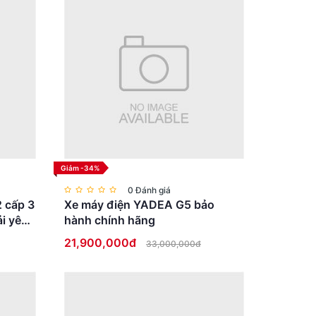
Giảm -34%
0 Đánh giá
2 cấp 3
Xe máy điện YADEA G5 bảo
i yên
hành chính hãng
21,900,000đ
33,000,000đ
ictory City. Với các tính năng và hiệu năng vượt trội,