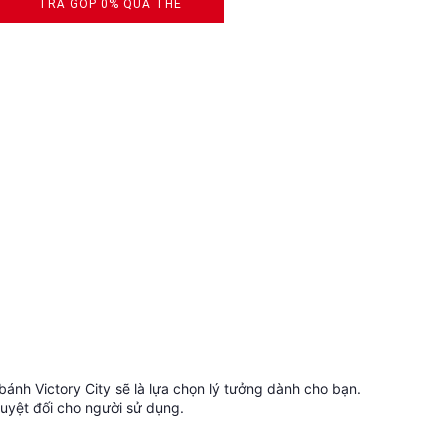
TRẢ GÓP 0% QUA THẺ
VISA, MASTERCARD, JCB, AMEX
bánh Victory City sẽ là lựa chọn lý tưởng dành cho bạn.
tuyệt đối cho người sử dụng.