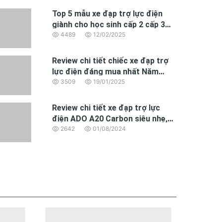
Top 5 mẫu xe đạp trợ lực điện
giành cho học sinh cấp 2 cấp 3
đáng mua nhất 2025
4489
12/02/2025
Review chi tiết chiếc xe đạp trợ
lực điện đáng mua nhất Năm
2025 dành cho dân văn phòng
3509
19/01/2025
Review chi tiết xe đạp trợ lực
điện ADO A20 Carbon siêu nhẹ,
động cơ BAFANG hoàn toàn mới
2642
01/08/2024