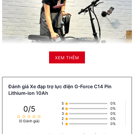
XEM THÊM
Đánh giá Xe đạp trợ lực điện G-Force C14 Pin
Lithium-ion 10Ah
Thiết kế gấp gọn – Tiện lợi không thể chối từ
5
0%
0/5
Điều đầu tiên mà bạn sẽ nhận thấy khi nhìn vào G-Force
4
0%
3
0%
C14 chính là thiết kế gấp gọn cực kỳ tiện lợi. Với kích
2
0%
thước gấp gọn chỉ 73cm x 46cm x 57cm, chiếc xe này
(0 Đánh giá)
1
0%
dễ dàng được lưu trữ trong những không gian nhỏ hẹp