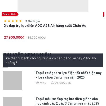
Giảm -20%
Động cơ mạnh mẽ, tốc độ ấn tượng
3 Đánh giá
Xe đạp điện G-Force C14 được trang bị động cơ không
Xe đạp trợ lực điện ADO A28 Air hàng xuất Châu Âu
chổi than 48V/400W, mang lại hiệu suất vận hành vượt
trội. Xe có thể đạt tốc độ tối đa lên đến 35km/h (có thể
27,900,000đ
35,000,000đ
unlock từ 25km/h), giúp bạn dễ dàng di chuyển qua
những con phố đông đúc hay các đoạn đường dài mà
không gặp phải vấn đề về tốc độ. Hệ thống phanh đĩa E-
BÀI VIẾT XEM NHIỀU
ABS giúp bạn dừng xe an toàn và nhanh chóng khi cần
Xe điện 3 bánh cho người già có cần bằng lái hay đăng ký
thiết, đặc biệt trong những tình huống khẩn cấp.
không?
Top 5 xe đạp trợ lực điện tốt nhất hiện nay
– Lựa chọn đáng mua năm 2025
7442
05/05/2025
Top 5 mẫu xe đạp trợ lực điện giành cho
học sinh cấp 2 cấp 3 đáng mua nhất 2025