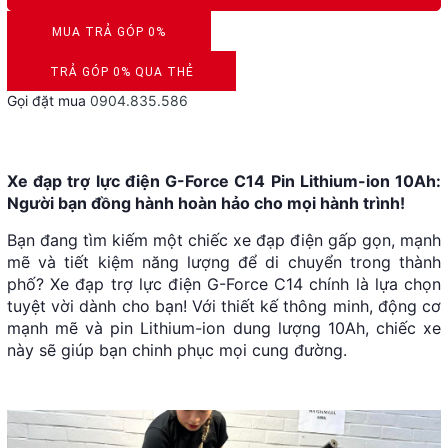
MUA TRẢ GÓP 0%
DUYỆT HỒ SƠ RONG 5 PHÚT
TRẢ GÓP 0% QUA THẺ
Gọi đặt mua
0904.835.586
VISA, MASTERCARD, JCB, AMEX
Xe đạp trợ lực điện G-Force C14 Pin Lithium-ion 10Ah:
Người bạn đồng hành hoàn hảo cho mọi hành trình!
Bạn đang tìm kiếm một chiếc xe đạp điện gấp gọn, mạnh
mẽ và tiết kiệm năng lượng để di chuyển trong thành
phố? Xe đạp trợ lực điện G-Force C14 chính là lựa chọn
tuyệt vời dành cho bạn! Với thiết kế thông minh, động cơ
mạnh mẽ và pin Lithium-ion dung lượng 10Ah, chiếc xe
này sẽ giúp bạn chinh phục mọi cung đường.