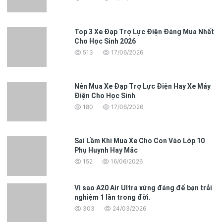
đảm bảo việc dừng xe được thực hiện an toàn và nhanh
chóng, giúp bạn yên tâm hơn khi di chuyển trong mọi
tình huống.
Top 3 Xe Đạp Trợ Lực Điện Đáng Mua Nhất
Cho Học Sinh 2026
513
17/06/2026
Nên Mua Xe Đạp Trợ Lực Điện Hay Xe Máy
Điện Cho Học Sinh
180
17/06/2026
Sai Lầm Khi Mua Xe Cho Con Vào Lớp 10
Phụ Huynh Hay Mắc
152
16/06/2026
Vì sao A20 Air Ultra xứng đáng để bạn trải
nghiệm 1 lần trong đời.
303
24/03/2026
Tiện ích nâng cao – Tối đa hóa trải nghiệm người dùng