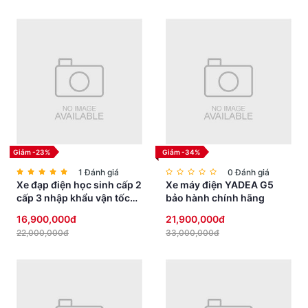
xóc toàn xe với 3 giảm xóc: 1 giảm xóc trước, 1 giảm
xóc giữa và 1 giảm xóc sau. Điều này giúp xe vận hành
êm ái và ổn định, ngay cả khi bạn di chuyển qua những
đoạn đường gồ ghề hay có nhiều ổ gà. Hệ thống giảm
xóc này sẽ mang đến cho bạn cảm giác lái mượt mà,
không còn cảm giác mỏi hay khó chịu khi di chuyển lâu
trên đường.
Giảm -23%
Giảm -34%
1 Đánh giá
0 Đánh giá
Xe đạp điện học sinh cấp 2
Xe máy điện YADEA G5
cấp 3 nhập khẩu vận tốc
bảo hành chính hãng
vừa phải yên thấp an toàn
16,900,000đ
21,900,000đ
22,000,000đ
33,000,000đ