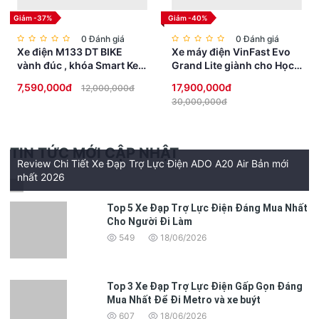
Giảm -37%
Giảm -40%
0 Đánh giá
0 Đánh giá
Xe điện M133 DT BIKE
Xe máy điện VinFast Evo
vành đúc , khóa Smart Key
Grand Lite giành cho Học
chống trộm, đèn Full LED
Sinh không cần bằng lái
7,590,000đ
17,900,000đ
12,000,000đ
cao cấp
30,000,000đ
TIN TỨC MỚI CẬP NHẬT
Review Chi Tiết Xe Đạp Trợ Lực Điện ADO A20 Air Bản mới
nhất 2026
Top 5 Xe Đạp Trợ Lực Điện Đáng Mua Nhất
Đèn LED và tính năng an toàn
Cho Người Đi Làm
549
18/06/2026
Xe đạp điện G-Force C14 được trang bị hệ thống đèn
LED trước và sau, giúp bạn di chuyển an toàn trong điều
kiện thiếu sáng. Đèn sau với ánh đỏ cam giúp các
Top 3 Xe Đạp Trợ Lực Điện Gấp Gọn Đáng
phương tiện khác nhận diện và giữ khoảng cách an toàn
Mua Nhất Để Đi Metro và xe buýt
khi bạn di chuyển trên đường. Hệ thống phanh E-ABS
607
18/06/2026