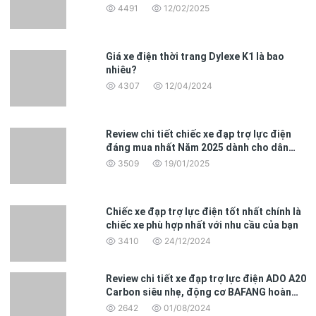
4491
12/02/2025
Giá xe điện thời trang Dylexe K1 là bao
nhiêu?
4307
12/04/2024
Review chi tiết chiếc xe đạp trợ lực điện
đáng mua nhất Năm 2025 dành cho dân
Quãng đường di chuyển dài – Tiết kiệm năng lượng
văn phòng
3509
19/01/2025
G-Force C14 không chỉ có động cơ mạnh mẽ mà còn
được trang bị pin Lithium-ion dung lượng 10Ah, giúp xe
Chiếc xe đạp trợ lực điện tốt nhất chính là
có thể di chuyển lên đến 50 km trong một lần sạc đầy,
chiếc xe phù hợp nhất với nhu cầu của bạn
với chế độ đạp trợ lực điện. Nếu bạn chọn chế độ thuần
3410
24/12/2024
điện, quãng đường di chuyển có thể đạt khoảng 20 km.
Pin có thể sạc đầy trong vòng 4-6 giờ, giúp bạn tiết
kiệm thời gian và luôn sẵn sàng cho hành trình tiếp theo.
Review chi tiết xe đạp trợ lực điện ADO A20
Carbon siêu nhẹ, động cơ BAFANG hoàn
toàn mới
2642
01/08/2024