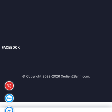
xe
Trọng lượng xe
20kg
Tải trọng cho
150kg
phép
Quãng đường di
20km ở chế độ thuần điện – 30 km ở chế
chuyển
độ đạp trợ lực điện
Vận tốc tối đa
25km/h (có thể unlock lên 35km/h)
FACEBOOK
Hệ thống phanh
Phanh đĩa an toàn
Hệ thống giảm
Có – Tích hợp hệ thống 3 giảm xóc toàn
xóc
xe
© Copyright 2022-2026 Xedien2Banh.com.
Khả năng leo
20˚ – Thuần điện và 32˚ – Trợ lực
dốc
Hệ thống đèn
Đèn led trước và sau