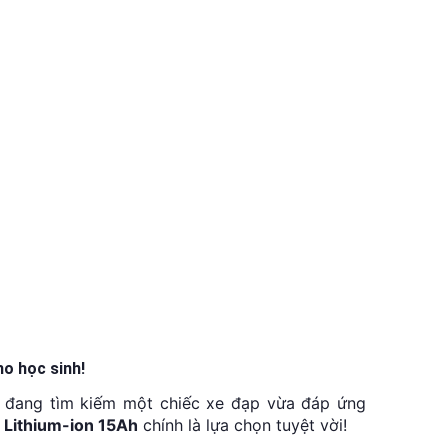
VISA, MASTERCARD, JCB, AMEX
o học sinh!
ạn đang tìm kiếm một chiếc xe đạp vừa đáp ứng
 Lithium-ion 15Ah
chính là lựa chọn tuyệt vời!