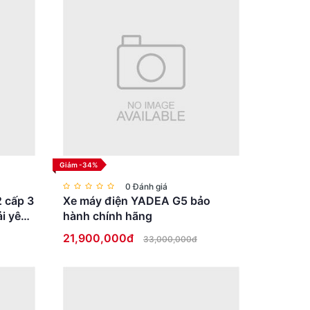
m chỉ với một lần sạc đầy, tùy thuộc vào điều
 gia các hoạt động ngoại khóa mà không phải lo
 chuyển, tiết kiệm công sức và giúp học sinh đến
Giảm -34%
0 Đánh giá
2 cấp 3
Xe máy điện YADEA G5 bảo
i yên
hành chính hãng
21,900,000đ
33,000,000đ