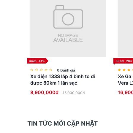
Giảm -41%
Giảm -28%
0 Đánh giá
Xe điện 133S lắp 4 bình to đi
Xe Ga 
được 80km 1 lần sạc
Vera L
8,900,000đ
16,90
15,000,000đ
TIN TỨC MỚI CẬP NHẬT