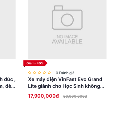
Giảm -40%
0 Đánh giá
h đúc ,
Xe máy điện VinFast Evo Grand
m, đèn
Lite giành cho Học Sinh không
cần bằng lái
17,900,000đ
30,000,000đ