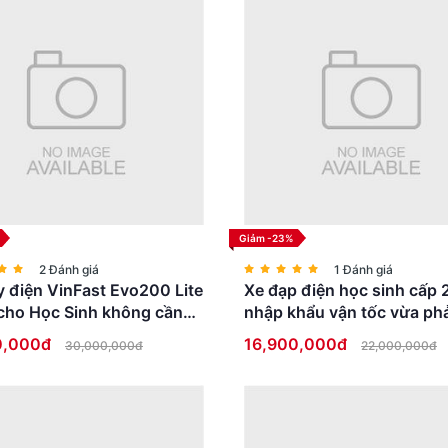
 GOCYCLE X1 Promax cho phép học sinh di chuyển đến 50 k
sinh có thể dễ dàng di chuyển từ nhà đến trường hoặc tham
thể unlock từ 25km/h), chiếc xe giúp rút ngắn thời gian di
hải lo về giao thông đông đúc.
Giảm -23%
2 Đánh giá
1 Đánh giá
 điện VinFast Evo200 Lite
Xe đạp điện học sinh cấp 
cho Học Sinh không cần
nhập khẩu vận tốc vừa phả
ái
thấp an toàn
0,000đ
16,900,000đ
30,000,000đ
22,000,000đ