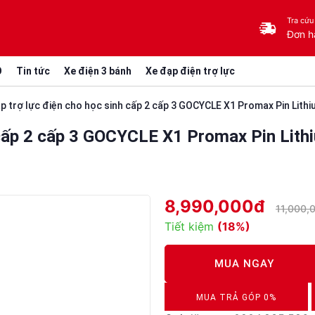
Tra cứu
Đơn h
O
Tin tức
Xe điện 3 bánh
Xe đạp điện trợ lực
p trợ lực điện cho học sinh cấp 2 cấp 3 GOCYCLE X1 Promax Pin Lithi
 cấp 2 cấp 3 GOCYCLE X1 Promax Pin Lith
8,990,000đ
11,000,
Tiết kiệm
(18%)
MUA NGAY
MUA TRẢ GÓP 0%