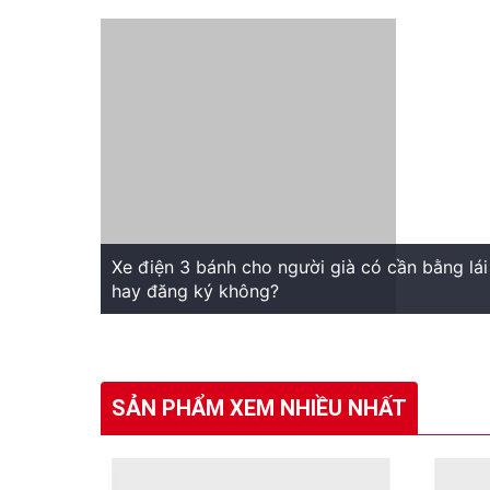
Xe điện 3 bánh cho người già có cần bằng lái
1. Thiết kế thông minh, tiện lợi và an toàn
hay đăng ký không?
GOCYCLE X1 Promax mang đến cho học sinh một 
không chỉ bền bỉ mà còn đảm bảo sự an toàn tro
được độ bền và độ mới lâu dài.
SẢN PHẨM XEM NHIỀU NHẤT
Ngoài ra, chiếc xe có thể dễ dàng gập gọn để t
đô thị đông đúc hoặc có diện tích nhỏ.
2. Hiệu suất vận hành vượt trội