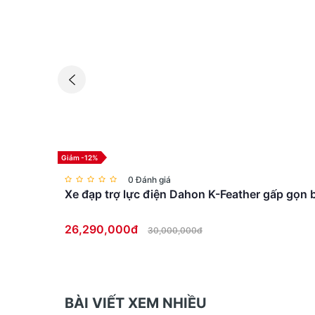
Giảm -12%
0 Đánh giá
Xe đạp trợ lực điện Dahon K-Feather gấp gọn b
26,290,000đ
30,000,000đ
BÀI VIẾT XEM NHIỀU