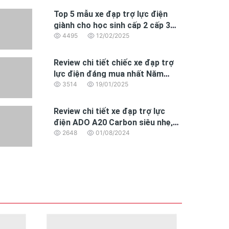
Top 5 mẫu xe đạp trợ lực điện
giành cho học sinh cấp 2 cấp 3
đáng mua nhất 2025
4495
12/02/2025
Review chi tiết chiếc xe đạp trợ
lực điện đáng mua nhất Năm
2025 dành cho dân văn phòng
3514
19/01/2025
Review chi tiết xe đạp trợ lực
điện ADO A20 Carbon siêu nhẹ,
động cơ BAFANG hoàn toàn mới
2648
01/08/2024
 xe được làm từ hợp kim cao cấp chống han gỉ,
 thời tiết ẩm ướt hay mưa nhẹ, chiếc xe vẫn giữ
 cực kỳ phù hợp với những ai sống trong các khu