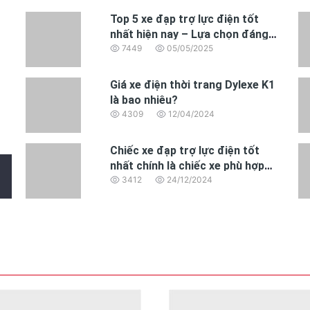
Top 5 xe đạp trợ lực điện tốt
nhất hiện nay – Lựa chọn đáng
mua năm 2025
7449
05/05/2025
Giá xe điện thời trang Dylexe K1
là bao nhiêu?
4309
12/04/2024
Chiếc xe đạp trợ lực điện tốt
nhất chính là chiếc xe phù hợp
nhất với nhu cầu của bạn
3412
24/12/2024
chiếc xe đạp điện gọn nhẹ với thiết kế thông minh. Khung
ng quá trình sử dụng. Dù có phải di chuyển trong điều kiện
iện mang theo khi không sử dụng, tiết kiệm không gian và