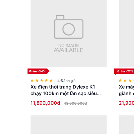
Với động cơ mạnh mẽ và pin Lithium-ion 15Ah,
kiện và chế độ lái. Điều này có nghĩa là học 
lắng về việc hết điện giữa chừng.
Đặc biệt, với tốc độ tối đa lên tới 35km/h (có 
lớp một cách nhanh chóng, đúng giờ mà không p
Giảm -34%
Giảm -27%
4 Đánh giá
Xe điện thời trang Dylexe K1
Xe máy
chạy 100km một lần sạc siêu
giành 
HOT
bằng l
11,890,000đ
21,90
18,000,000đ