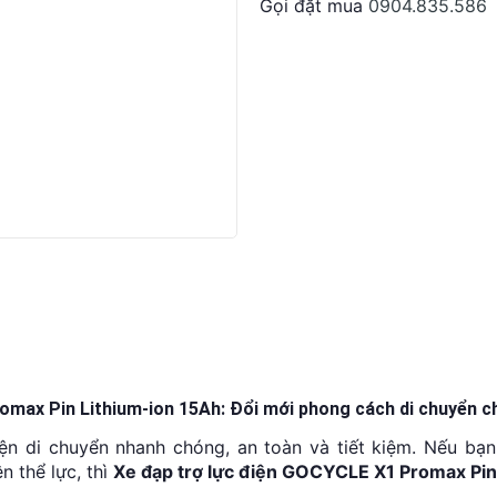
Gọi đặt mua
0904.835.586
DUYỆT HỒ SƠ RONG 5 PHÚT
omax Pin Lithium-ion 15Ah: Đổi mới phong cách di chuyển ch
ện di chuyển nhanh chóng, an toàn và tiết kiệm. Nếu b
n thể lực, thì
Xe đạp trợ lực điện GOCYCLE X1 Promax Pin