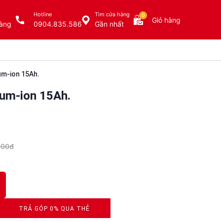
Hotline
Tìm cửa hàng
0
Giỏ hàng
àng
0904.835.586
Gần nhất
um-ion 15Ah.
ium-ion 15Ah.
000đ
TRẢ GÓP 0% QUA THẺ