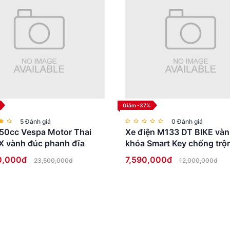
Giảm -37%
5 Đánh giá
0 Đánh giá
50cc Vespa Motor Thai
Xe điện M133 DT BIKE vàn
X vành đúc phanh đĩa
khóa Smart Key chống trộ
Full LED cao cấp
0,000đ
7,590,000đ
23,500,000đ
12,000,000đ