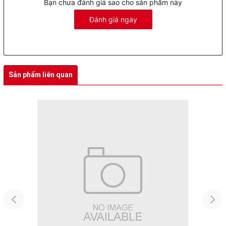
Bạn chưa đánh giá sao cho sản phẩm này
Đánh giá ngay
Với mô-men xoắn 40Nm, động cơ này cung cấp sức mạnh đáng
tin cậy để vượt qua những cung đường khó khăn, giữ cho xe luôn
ổn định. Công nghệ Cảm biến mô-men xoắn tiên tiến giúp xe nhận
biết lực đạp của người lái và cung cấp lực hỗ trợ phù hợp, mang
đến trải nghiệm tự nhiên và liền mạch.
Sản phẩm liên quan
2. An Toàn và Tiện Lợi Với Đèn Xi Nhan và Chắn Bùn Kim Loại
ADO Air28 Pro tích hợp xi nhan hiện đại, điều khiển dễ dàng qua
bảng điều khiển đơn giản, đảm bảo an toàn khi lưu thông tin trên
đường, nhất là trong những điều kiện thiếu ánh sáng hoặc giao
thông phức tạp. Ngoài ra, chắn kim loại bằng nhôm giúp bảo vệ
xe và người lái khỏi bùn đất, nước mưa, giúp bạn luôn sạch sẽ và
thoải mái dù di chuyển trên đường bẩn.