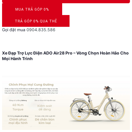
MUA TRẢ GÓP 0%
DUYỆT HỒ SƠ RONG 5 PHÚT
TRẢ GÓP 0% QUA THẺ
Gọi đặt mua
0904.835.586
VISA, MASTERCARD, JCB, AMEX
Xe Đạp Trợ Lực Điện ADO Air28 Pro – Vòng Chọn Hoàn Hảo Cho
Mọi Hành Trình