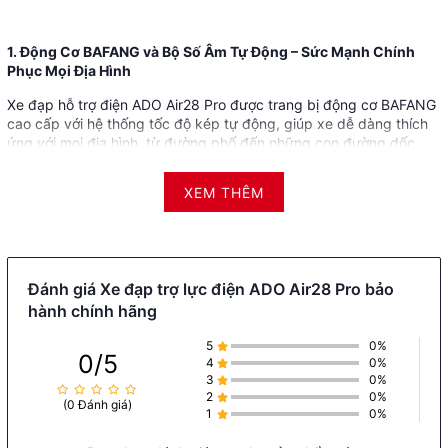
1. Động Cơ BAFANG và Bộ Số Âm Tự Động – Sức Mạnh Chính
Phục Mọi Địa Hình
Xe đạp hỗ trợ điện ADO Air28 Pro được trang bị động cơ BAFANG
cao cấp với hệ thống tốc độ kép tự động, giúp xe dễ dàng thích
ứng với mọi địa hình, từ đường phố đến những con đường dốc.
Động cơ công hiệu 250W (có thể đạt tối đa 500W) cho phép tăng
tốc mạnh mẽ và mượt mà, giúp bạn có những chuyến đi thú vị và
XEM THÊM
thuận tiện hơn bao giờ hết.
Đánh giá Xe đạp trợ lực điện ADO Air28 Pro bảo
hành chính hãng
5
0%
0/5
4
0%
3
0%
2
0%
(0 Đánh giá)
1
0%