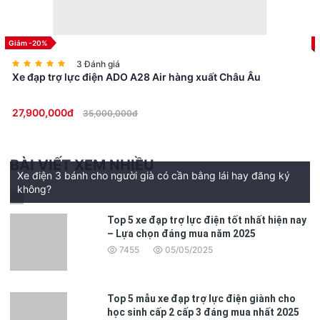
Giảm -20%
3. Hệ Thống Chống Trộm Kép – Bảo Vệ Tuyệt Đối Cho Pin và Xe
3 Đánh giá
Xe đạp trợ lực điện ADO A28 Air hàng xuất Châu Âu
ADO Air28 Pro được trang bị hệ thống chống trộm kép, bảo vệ an
toàn với thiết kế khóa độc. Điểm nổi bật là cơ sở hỗ trợ gắn AirTag
hoặc SmartTag, cho phép bạn dễ dàng theo dõi vị trí xe, tăng
27,900,000đ
35,000,000đ
cường khả năng bảo mật tối đa, giúp bạn yên tâm hơn khi đi xe ở
nơi công cộng.
BÀI VIẾT XEM NHIỀU
Xe điện 3 bánh cho người già có cần bằng lái hay đăng ký
không?
Top 5 xe đạp trợ lực điện tốt nhất hiện nay
– Lựa chọn đáng mua năm 2025
7455
05/05/2025
Top 5 mẫu xe đạp trợ lực điện giành cho
học sinh cấp 2 cấp 3 đáng mua nhất 2025