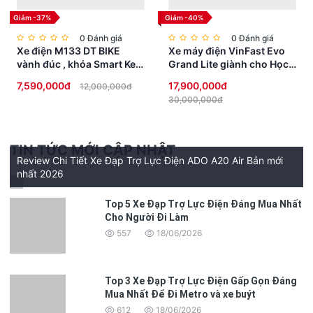
Giảm -37%
Giảm -40%
Màu
Xanh dương / Xám / Vàng
0 Đánh giá
0 Đánh giá
Xe điện M133 DT BIKE
Xe máy điện VinFast Evo
Khối lượng tịnh
21.5kg
vành đúc , khóa Smart Key
Grand Lite giành cho Học
Chiều cao khuyến nghị
150cm-210cm
chống trộm, đèn Full LED
Sinh không cần bằng lái
7,590,000đ
17,900,000đ
12,000,000đ
cao cấp
30,000,000đ
Lốp xe
26*1.8
Tổng công suất tải
≤120kg
TIN TỨC MỚI CẬP NHẬT
Chiều cao tay lái
107-119cm
Review Chi Tiết Xe Đạp Trợ Lực Điện ADO A20 Air Bản mới
nhất 2026
Chiều cao yên xe
85-110cm
Kích thước xe
192*65*115cm
Top 5 Xe Đạp Trợ Lực Điện Đáng Mua Nhất
Cho Người Đi Làm
Công suất động cơ
250W (Tối đa 500W)
557
18/06/2026
Pin
36V 9.6AH
Phạm vi hỗ trợ
100km
Top 3 Xe Đạp Trợ Lực Điện Gấp Gọn Đáng
Mua Nhất Để Đi Metro và xe buýt
Sạc
4-6h
612
18/06/2026