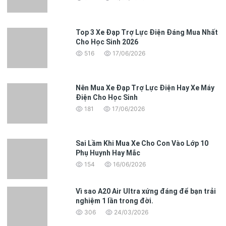
Tốc độ tối đa
35km/h
Phanh
phanh đĩa
Top 3 Xe Đạp Trợ Lực Điện Đáng Mua Nhất
Cho Học Sinh 2026
Giảm xóc
phuộc trước
516
17/06/2026
Truyền động
dây curoa
Mức độ chống thấm nước
IPX5
Nên Mua Xe Đạp Trợ Lực Điện Hay Xe Máy
Điện Cho Học Sinh
Nhiệt độ làm việc
-10~50°C
181
17/06/2026
Sai Lầm Khi Mua Xe Cho Con Vào Lớp 10
Phụ Huynh Hay Mắc
154
16/06/2026
Vì sao A20 Air Ultra xứng đáng để bạn trải
nghiệm 1 lần trong đời.
306
24/03/2026