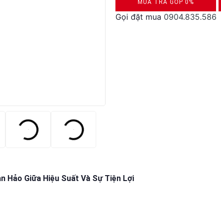
MUA TRẢ GÓP 0%
Gọi đặt mua
0904.835.586
DUYỆT HỒ SƠ RONG 5 PHÚT
 Hảo Giữa Hiệu Suất Và Sự Tiện Lợi