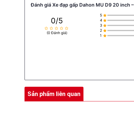
Đánh giá Xe đạp gấp Dahon MU D9 20 inch – 
5
0/5
4
3
2
(0 Đánh giá)
1
Sản phẩm liên quan
Thiết kế mang đậm chất DAHON
Dahon Mu D9 mang phong cách thiết kế hiện đại,
cấp và được hoàn thiện rất tốt. Các đường nét