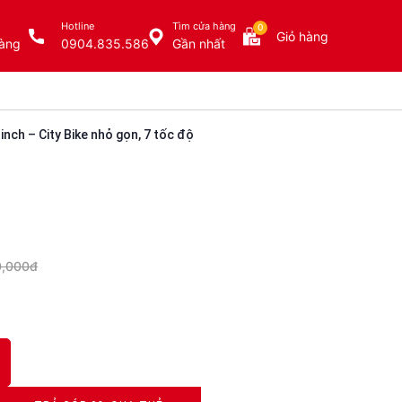
Hotline
Tìm cửa hàng
0
Giỏ hàng
àng
0904.835.586
Gần nhất
nch – City Bike nhỏ gọn, 7 tốc độ
0,000đ