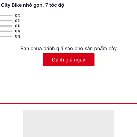
City Bike nhỏ gọn, 7 tốc độ
0%
0%
0%
0%
0%
Bạn chưa đánh giá sao cho sản phẩm này
Đánh giá ngay
 tối giản nhưng không kém phần thể thao. Ngay từ cái nhì
 trên khung xe được xử lý tinh tế, giúp tổng thể trở nên 