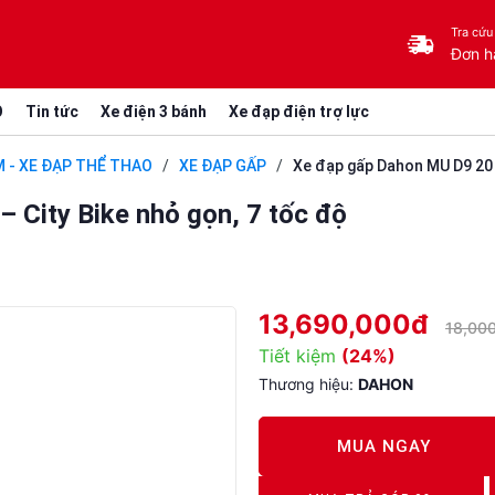
Tra cứu
Đơn h
O
Tin tức
Xe điện 3 bánh
Xe đạp điện trợ lực
M - XE ĐẠP THỂ THAO
/
XE ĐẠP GẤP
/
Xe đạp gấp Dahon MU D9 20 i
 City Bike nhỏ gọn, 7 tốc độ
13,690,000đ
18,00
Tiết kiệm
(24%)
Thương hiệu:
DAHON
MUA NGAY