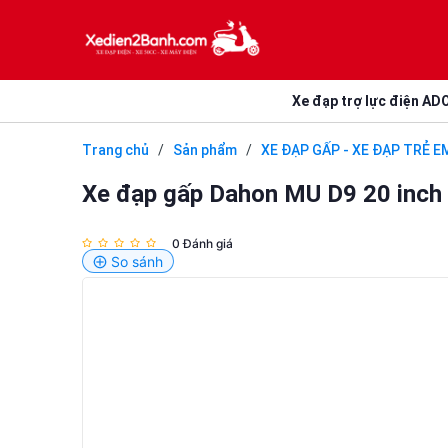
Xe đạp trợ lực điện AD
Trang chủ
/
Sản phẩm
/
XE ĐẠP GẤP - XE ĐẠP TRẺ E
Xe đạp gấp Dahon MU D9 20 inch –
0 Đánh giá
So sánh