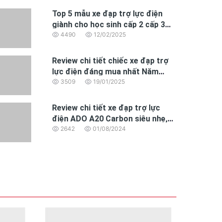
Top 5 mẫu xe đạp trợ lực điện
giành cho học sinh cấp 2 cấp 3
đáng mua nhất 2025
4490
12/02/2025
Review chi tiết chiếc xe đạp trợ
lực điện đáng mua nhất Năm
2025 dành cho dân văn phòng
3509
19/01/2025
Review chi tiết xe đạp trợ lực
điện ADO A20 Carbon siêu nhẹ,
động cơ BAFANG hoàn toàn mới
2642
01/08/2024