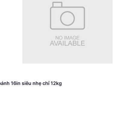
rất cân đối. Bánh xe 20 inch kết hợp cùng khung nhôm nhẹ
ù hợp với nhiều đối tượng khác nhau, từ nhân viên văn phò
mang lại cảm giác năng động và hiện đại. Người dùng hoàn t
ừa đẹp mắt vừa thể hiện phong cách sống năng động.
ánh 16in siêu nhẹ chỉ 12kg