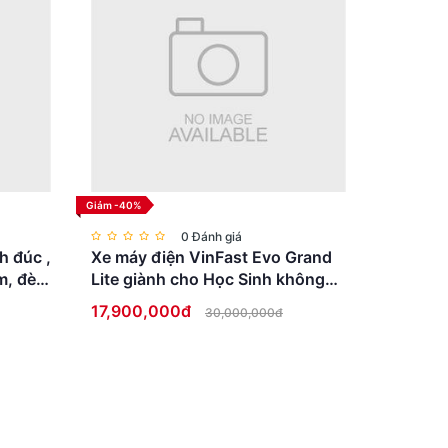
c cơ học, giúp hai nửa khung xe liên kết chắc
n thường xuất hiện hiện tượng rung hoặc lắc nhẹ
ần đầu xe trở nên cứng vững hơn, cải thiện khả
Giảm -40%
0 Đánh giá
h đúc ,
Xe máy điện VinFast Evo Grand
m, đèn
Lite giành cho Học Sinh không
cần bằng lái
17,900,000đ
30,000,000đ