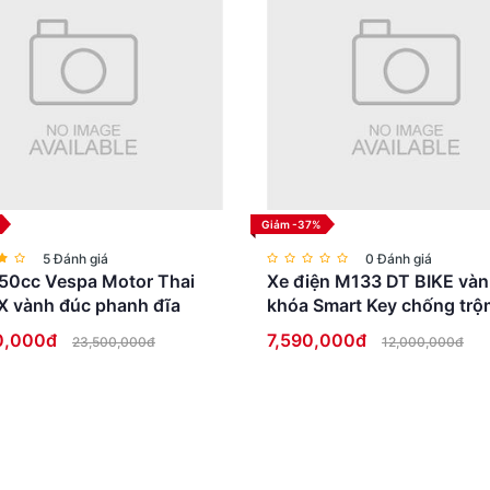
 đáng giá. Công nghệ này sử dụng cơ chế ép khung bằng lự
hận rõ sự khác biệt so với nhiều mẫu xe đạp gấp giá rẻ vố
escope tích hợp công nghệ Fusion. Đây là thiết kế giúp ph
xác hơn khi di chuyển ở tốc độ cao.
Giảm -37%
5 Đánh giá
0 Đánh giá
50cc Vespa Motor Thai
Xe điện M133 DT BIKE vàn
X vành đúc phanh đĩa
khóa Smart Key chống trộ
Full LED cao cấp
0,000đ
7,590,000đ
23,500,000đ
12,000,000đ