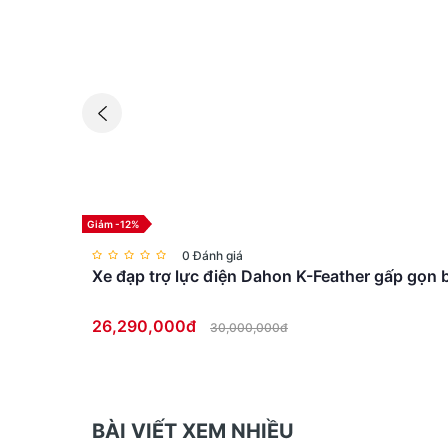
trên thị trường.
Điểm đặc biệt của Mu D9 nằm ở tỷ lệ thiết kế 
với người sử dụng hàng ngày. Đây là kiểu xe ph
xe rèn luyện sức khỏe.
Khi sử dụng trong môi trường đô thị, chiếc xe 
hay các khu vực công cộng với một chiếc xe v
Giảm -12%
0 Đánh giá
Xe đạp trợ lực điện Dahon K-Feather gấp gọn b
26,290,000đ
30,000,000đ
BÀI VIẾT XEM NHIỀU