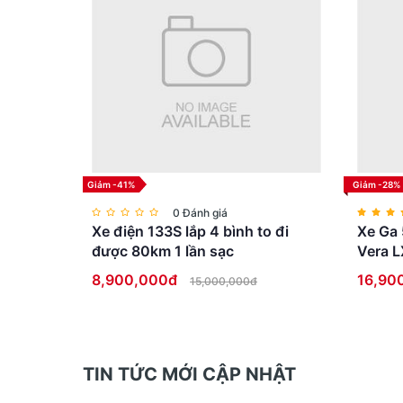
Hệ thống khóa ViseGrip tiếp tục là điểm mạnh
chắn với nhau. Khi đạp xe, người dùng sẽ cảm n
tại vị trí bản lề.
Ngoài ra, Mu D9 còn sở hữu pô tăng Radius Tel
năng điều khiển và mang lại cảm giác lái chính 
Giảm -41%
Giảm -28%
0 Đánh giá
Xe điện 133S lắp 4 bình to đi
Xe Ga 
được 80km 1 lần sạc
Vera L
8,900,000đ
16,90
15,000,000đ
TIN TỨC MỚI CẬP NHẬT