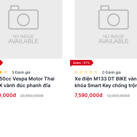
Giảm -37%
5 Đánh giá
0 Đánh giá
50cc Vespa Motor Thai
Xe điện M133 DT BIKE vàn
X vành đúc phanh đĩa
khóa Smart Key chống trộ
Full LED cao cấp
0,000đ
7,590,000đ
23,500,000đ
12,000,000đ