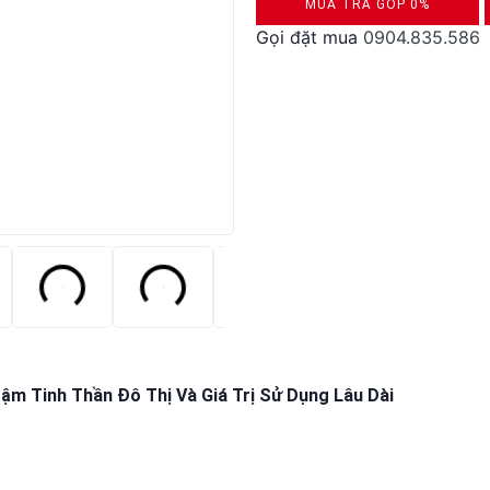
MUA TRẢ GÓP 0%
Gọi đặt mua
0904.835.586
DUYỆT HỒ SƠ RONG 5 PHÚT
m Tinh Thần Đô Thị Và Giá Trị Sử Dụng Lâu Dài