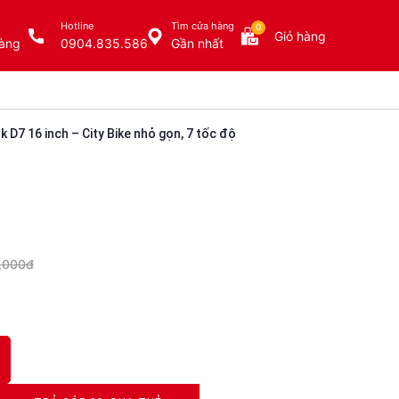
Hotline
Tìm cửa hàng
0
Giỏ hàng
àng
0904.835.586
Gần nhất
D7 16 inch – City Bike nhỏ gọn, 7 tốc độ
,000đ