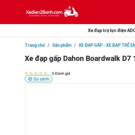
Xe đạp trợ lực điện AD
Trang chủ
/
Sản phẩm
/
XE ĐẠP GẤP - XE ĐẠP TRẺ E
Xe đạp gấp Dahon Boardwalk D7 16
0 Đánh giá
So sánh