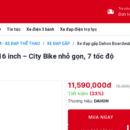
Tra cứu
Đơn h
O
Tin tức
Xe điện 3 bánh
Xe đạp điện trợ lực
M - XE ĐẠP THỂ THAO
/
XE ĐẠP GẤP
/
Xe đạp gấp Dahon Boardwalk 
 inch – City Bike nhỏ gọn, 7 tốc độ
11,590,000đ
15,000
Tiết kiệm
(23%)
Thương hiệu:
DAHON
MUA NGAY