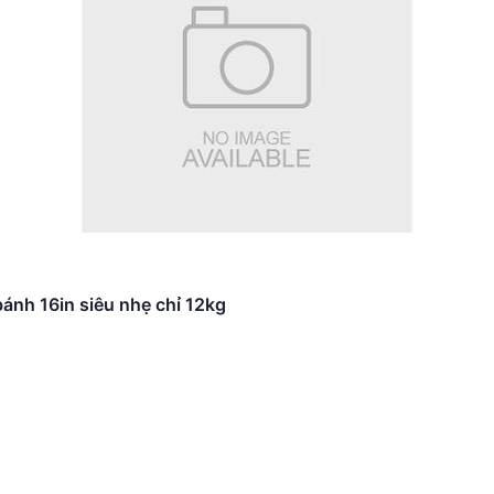
 thật nhanh hay sở hữu những công nghệ hào nhoáng. Th
àm, đi học, dạo phố cuối tuần hoặc kết hợp với ô tô và ph
, DAHON hiểu rằng thứ người dùng cần không phải là khả 
 xe đạp thực thụ.
ánh 16in siêu nhẹ chỉ 12kg
lý đó.
 Boardwalk D7 là vẻ ngoài rất "Dahon".