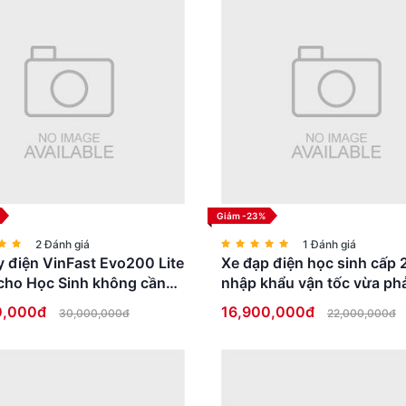
Giảm -23%
2 Đánh giá
1 Đánh giá
 điện VinFast Evo200 Lite
Xe đạp điện học sinh cấp 
cho Học Sinh không cần
nhập khẩu vận tốc vừa phả
ái
thấp an toàn
0,000đ
16,900,000đ
30,000,000đ
22,000,000đ