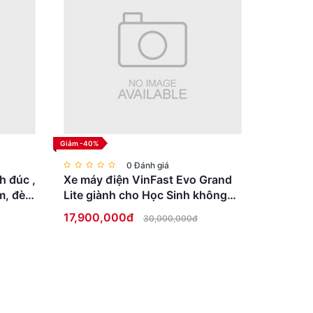
Giảm -40%
0 Đánh giá
h đúc ,
Xe máy điện VinFast Evo Grand
m, đèn
Lite giành cho Học Sinh không
cần bằng lái
17,900,000đ
30,000,000đ