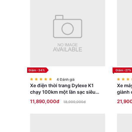
Mang lại cảm giác lái êm ái hơn.
Giảm -34%
Giảm -27%
4 Đánh giá
Xe điện thời trang Dylexe K1
Xe máy
chạy 100km một lần sạc siêu
giành 
HOT
bằng l
11,890,000đ
21,90
18,000,000đ