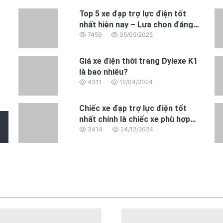
Top 5 xe đạp trợ lực điện tốt
hần hoài niệm.
nhất hiện nay – Lựa chọn đáng
mua năm 2025
7459
05/05/2025
nch tạo nên một tổng thể rất gọn gàng.
một quán cà phê nhỏ trong phố cổ Hà Nội, bên ngoài ga 
Giá xe điện thời trang Dylexe K1
là bao nhiêu?
4311
12/04/2024
đẹp hơn ảnh khá nhiều.
gọn gàng với
tổng thể hài hòa.
Đây là kiểu thiết kế có thể s
Chiếc xe đạp trợ lực điện tốt
nhất chính là chiếc xe phù hợp
nhất với nhu cầu của bạn
3414
24/12/2024
ác lái
ốt hơn khung thép.
 Boardwalk D7 vì một lý do rất rõ ràng: