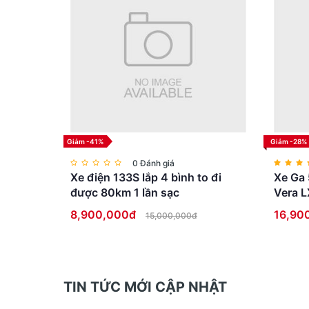
Giảm -41%
Giảm -28%
0 Đánh giá
Xe điện 133S lắp 4 bình to đi
Xe Ga 
được 80km 1 lần sạc
Vera L
8,900,000đ
16,90
15,000,000đ
So với nhôm thông thường, Chromoly:
TIN TỨC MỚI CẬP NHẬT
Có độ đàn hồi tốt hơn.