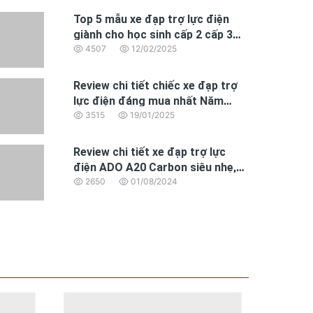
Top 5 mẫu xe đạp trợ lực điện
giành cho học sinh cấp 2 cấp 3
đáng mua nhất 2025
4507
12/02/2025
tàu điện hoặc cạnh một chiếc xe camper trong
Review chi tiết chiếc xe đạp trợ
lực điện đáng mua nhất Năm
2025 dành cho dân văn phòng
3515
19/01/2025
ử dụng nhiều năm mà không bị lỗi thời.
Review chi tiết xe đạp trợ lực
điện ADO A20 Carbon siêu nhẹ,
động cơ BAFANG hoàn toàn mới
2650
01/08/2024