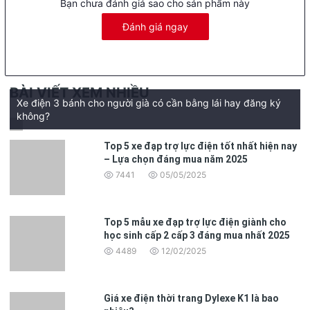
từ 30-1h trước khi sạc xe.
Bạn chưa đánh giá sao cho sản phẩm này
Sử dụng bộ sạc đúng với điện áp của xe, điều này rất quan trọng
Đánh giá ngay
giúp ắc quy bền hơn và an toàn hơn
Không nên dùng hết điện trong bình ắc quy mới sạc, ắc quy của
bạn sẽ bền hơn và an toàn hơn khi bạn sạc xe ngay sau khi màn
hình trên xe báo chỉ còn 2 vạch pin.
BÀI VIẾT XEM NHIỀU
Xe điện 3 bánh cho người già có cần bằng lái hay đăng ký
Khi sạc hãy để xe ở những nơi thoáng mát, tránh sạc điện cho xe
không?
ở những nơi có nhiệt độ cao, tránh các vật dụng dễ cháy nổ để
gần xe. Lưu ý để cục sạc xuống đất tránh để trên xe trong quá
Top 5 xe đạp trợ lực điện tốt nhất hiện nay
trình sạc.
– Lựa chọn đáng mua năm 2025
7441
05/05/2025
Top 5 mẫu xe đạp trợ lực điện giành cho
học sinh cấp 2 cấp 3 đáng mua nhất 2025
4489
12/02/2025
Giá xe điện thời trang Dylexe K1 là bao