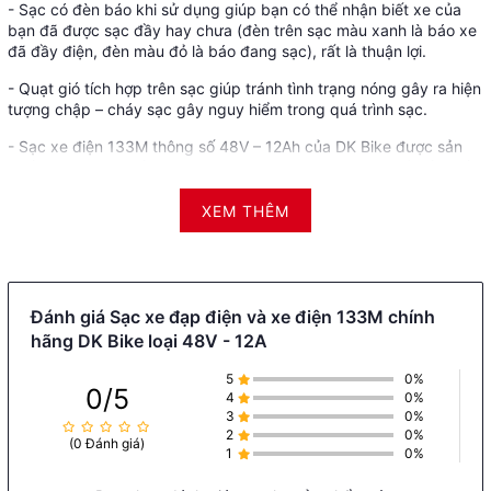
- Sạc có đèn báo khi sử dụng giúp bạn có thể nhận biết xe của
bạn đã được sạc đầy hay chưa (đèn trên sạc màu xanh là báo xe
đã đầy điện, đèn màu đỏ là báo đang sạc), rất là thuận lợi.
- Quạt gió tích hợp trên sạc giúp tránh tình trạng nóng gây ra hiện
tượng chập – cháy sạc gây nguy hiểm trong quá trình sạc.
- Sạc xe điện 133M thông số 48V – 12Ah của DK Bike được sản
xuất trên dây chuyền hiện đại với những linh kiện điện tử tốt nhất
giúp xe của bạn tránh hỏng ắc quy.
XEM THÊM
- Sạc có IC tự ngắt chống cháy nổ khi gặp sự cố về điện. Mạch
bảo vệ thông minh tự ngắt sạc khi đầy bình chống giảm tuổi thọ
ắc quy. Quạt gió giúp sạc tỏa nhiệt nhanh hơn trong quá trình sạc.
Lưu ý khi sử dụng sạc xe điện
Đánh giá Sạc xe đạp điện và xe điện 133M chính
hãng DK Bike loại 48V - 12A
48V – 12Ah:
5
0%
0/5
4
0%
Bạn phải chăm sóc ắc quy đúng cách. Luôn giữ bình khô, tránh va
3
0%
đập mạnh. Tuyệt đối không sạc ngay sau khi đi xe về vì trong lúc
2
0%
(0 Đánh giá)
xe mới chạy xong, ắc quy vẫn còn rất nóng nếu bạn sạc ngay thì
1
0%
sẽ làm chai ắc quy, giảm tuổi thọ của ắc quy. Bạn hãy để xe nghỉ