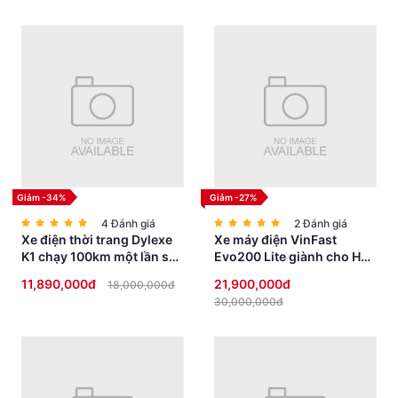
Giảm -34%
Giảm -27%
4 Đánh giá
2 Đánh giá
Xe điện thời trang Dylexe
Xe máy điện VinFast
K1 chạy 100km một lần sạc
Evo200 Lite giành cho Học
siêu HOT
Sinh không cần bằng lái
11,890,000đ
21,900,000đ
18,000,000đ
30,000,000đ