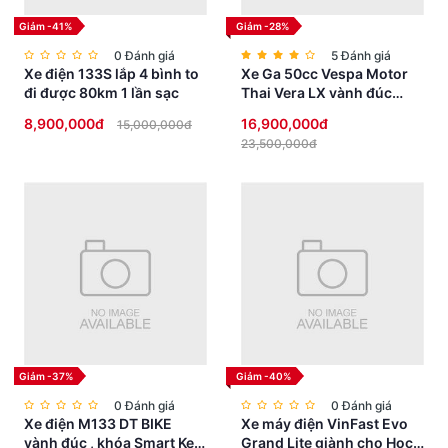
Giảm -41%
Giảm -28%
0 Đánh giá
5 Đánh giá
Xe điện 133S lắp 4 bình to
Xe Ga 50cc Vespa Motor
đi được 80km 1 lần sạc
Thai Vera LX vành đúc
phanh đĩa
8,900,000đ
16,900,000đ
15,000,000đ
23,500,000đ
Giảm -37%
Giảm -40%
0 Đánh giá
0 Đánh giá
Xe điện M133 DT BIKE
Xe máy điện VinFast Evo
vành đúc , khóa Smart Key
Grand Lite giành cho Học