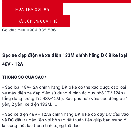
MUA TRẢ GÓP 0%
DUYỆT HỒ SƠ RONG 5 PHÚT
TRẢ GÓP 0% QUA THẺ
Gọi đặt mua
0904.835.586
VISA, MASTERCARD, JCB, AMEX
Sạc xe đạp điện và xe điện 133M chính hãng DK Bike loại
48V - 12A
THÔNG SỐ CỦA SẠC :
- Sạc loại 48V-12A chính hãng DK bike có thể xạc được các loại
xe máy điện xe đạp điện sử dụng 4 bình ắc quy nhỏ 12V-12Ah (
tổng dung lượng là : 48V-12Ah). Xạc phù hợp vớic các dòng xe 1
yên, 2 yên, xe điện 133M.....
- Sạc xe điện 48V – 12Ah chính hãng DK bike có dây DC đầu vào
và DC đầu ra gắn liền với bộ sạc rất thuận tiện giúp bạn mang đi
lại cùng một lúc tránh tình trạng thất lạc.