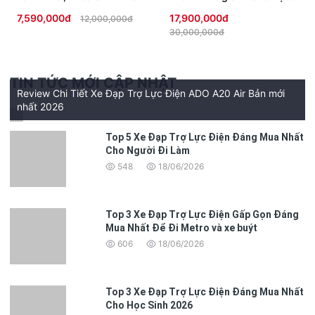
chống trộm, đèn Full LED
Sinh không cần bằng lái
7,590,000đ
17,900,000đ
12,000,000đ
cao cấp
30,000,000đ
TIN TỨC MỚI CẬP NHẬT
Review Chi Tiết Xe Đạp Trợ Lực Điện ADO A20 Air Bản mới
nhất 2026
Top 5 Xe Đạp Trợ Lực Điện Đáng Mua Nhất
Cho Người Đi Làm
548
18/06/2026
Top 3 Xe Đạp Trợ Lực Điện Gấp Gọn Đáng
Mua Nhất Để Đi Metro và xe buýt
606
18/06/2026
Top 3 Xe Đạp Trợ Lực Điện Đáng Mua Nhất
Cho Học Sinh 2026