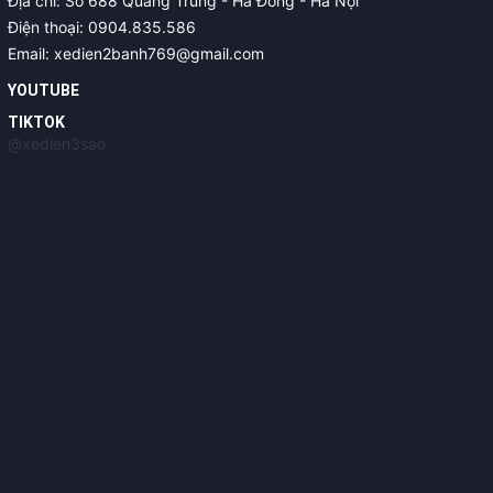
Địa chỉ: Số 688 Quang Trung - Hà Đông - Hà Nội
Điện thoại: 0904.835.586
Email: xedien2banh769@gmail.com
YOUTUBE
TIKTOK
@xedien3sao