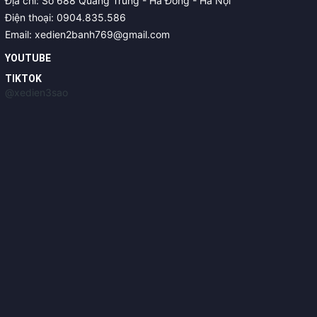
Địa chỉ: Số 688 Quang Trung - Hà Đông - Hà Nội
Điện thoại: 0904.835.586
Email: xedien2banh769@gmail.com
YOUTUBE
TIKTOK
@xedien3sao