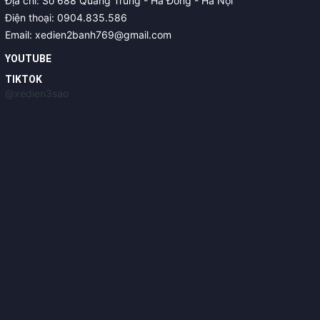
Địa chỉ: Số 688 Quang Trung - Hà Đông - Hà Nội
Điện thoại: 0904.835.586
Email: xedien2banh769@gmail.com
YOUTUBE
TIKTOK
@xedien3sao