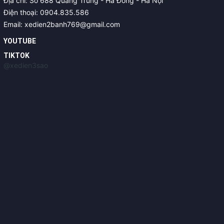
Địa chỉ: Số 688 Quang Trung - Hà Đông - Hà Nội
Điện thoại: 0904.835.586
Email: xedien2banh769@gmail.com
YOUTUBE
TIKTOK
@xedien3sao