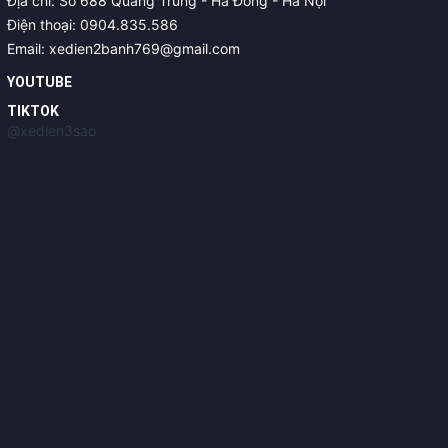
Địa chỉ: Số 688 Quang Trung - Hà Đông - Hà Nội
Điện thoại: 0904.835.586
Email: xedien2banh769@gmail.com
YOUTUBE
TIKTOK
@xedien3sao