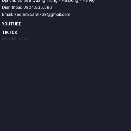
Địa chỉ: Số 688 Quang Trung - Hà Đông - Hà Nội
Điện thoại: 0904.835.586
Email: xedien2banh769@gmail.com
YOUTUBE
TIKTOK
@xedien3sao