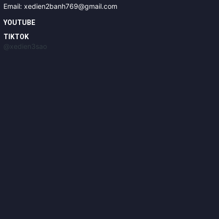
Email: xedien2banh769@gmail.com
YOUTUBE
TIKTOK
@xedien3sao