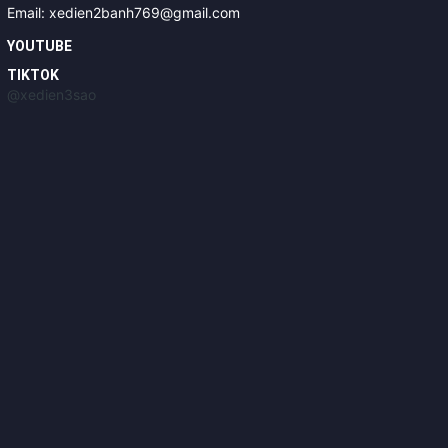
Email: xedien2banh769@gmail.com
YOUTUBE
TIKTOK
@xedien3sao