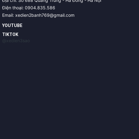
Địa chỉ: Số 688 Quang Trung - Hà Đông - Hà Nội
Điện thoại: 0904.835.586
Email: xedien2banh769@gmail.com
YOUTUBE
TIKTOK
@xedien3sao