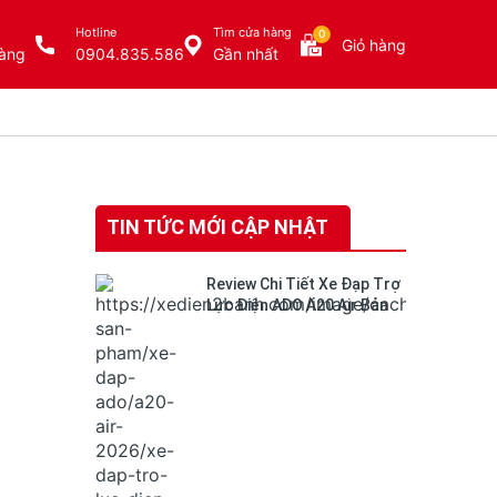
Hotline
Tìm cửa hàng
0
Giỏ hàng
àng
0904.835.586
Gần nhất
TIN TỨC MỚI CẬP NHẬT
Review Chi Tiết Xe Đạp Trợ
Lực Điện ADO A20 Air Bản
mới nhất 2026