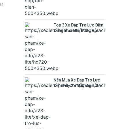
 siêu
24
ộng cơ
G hoàn
ới
Top 3 Xe Đạp Trợ Lực Điện
Đáng Mua Nhất Cho Học
Sinh 2026
Nên Mua Xe Đạp Trợ Lực
Điện Hay Xe Máy Điện Cho
Học Sinh