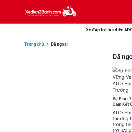
Xe đạp trợ lực điện AD
Trang chủ
/
Dã ngoại
Dã ngo
Sự Phát T
Cam Kết 
Với Môi 
ADO Ebik
thương h
trong lĩ
trợ lực 