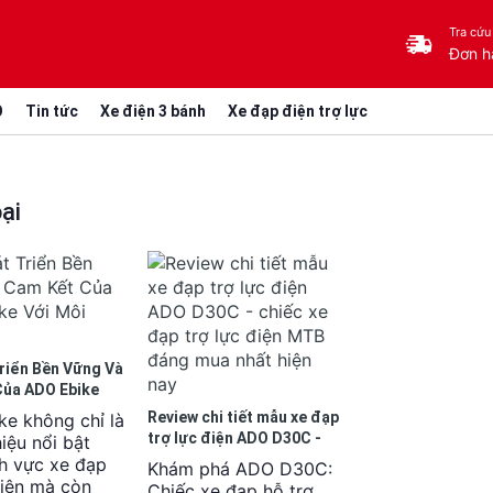
Tra cứu
Đơn h
O
Tin tức
Xe điện 3 bánh
Xe đạp điện trợ lực
ại
riển Bền Vững Và
Của ADO Ebike
Trường
Review chi tiết mẫu xe đạp
e không chỉ là
trợ lực điện ADO D30C -
iệu nổi bật
chiếc xe đạp trợ lực điện
nh vực xe đạp
Khám phá ADO D30C:
MTB đáng mua nhất hiện
điện mà còn
Chiếc xe đạp hỗ trợ