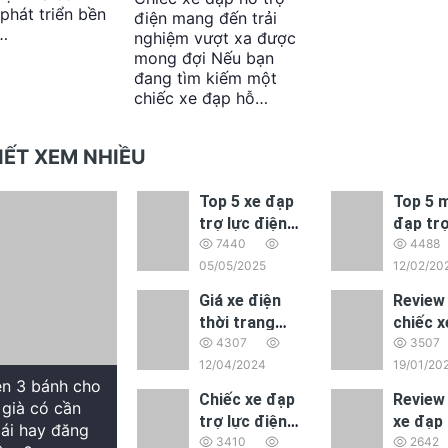
nay
phát triển bền
điện mang đến trải
…
nghiệm vượt xa được
mong đợi Nếu bạn
đang tìm kiếm một
chiếc xe đạp hỗ…
VIẾT XEM NHIỀU
Top 5 xe đạp
Top 5 
trợ lực điện
đạp trợ
tốt nhất hiện
7440
điện gi
4488
nay – Lựa
05/05/2025
học sin
12/02/20
chọn đáng
cấp 3 
Giá xe điện
Review 
mua năm 2025
mua nh
thời trang
chiếc x
Dylexe K1 là
4307
trợ lực
3507
bao nhiêu?
12/04/2024
đáng 
19/01/20
ện 3 bánh cho
nhất N
Chiếc xe đạp
Review 
 già có cần
2025 d
trợ lực điện
xe đạp 
lái hay đăng
dân vă
tốt nhất chính
3410
điện A
2642