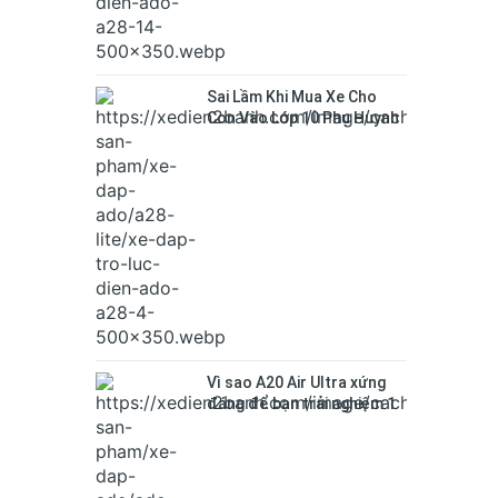
Sai Lầm Khi Mua Xe Cho
Con Vào Lớp 10 Phụ Huynh
Hay Mắc
Vì sao A20 Air Ultra xứng
đáng để bạn trải nghiệm 1
lần trong đời.