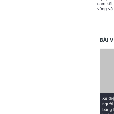
cam kết 
vững và
BÀI 
Xe đi
người
bằng 