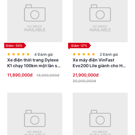
Giảm -34%
Giảm -27%
4 Đánh giá
2 Đánh giá
Xe điện thời trang Dylexe
Xe máy điện VinFast
K1 chạy 100km một lần sạc
Evo200 Lite giành cho Học
siêu HOT
Sinh không cần bằng lái
11,890,000đ
21,900,000đ
18,000,000đ
30,000,000đ