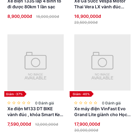
Xe điện 133S lắp 4 bình to
Xe Ga 50cc Vespa Motor
đi được 80km 1 lần sạc
Thai Vera LX vành đúc
phanh đĩa
8,900,000đ
16,900,000đ
15,000,000đ
23,500,000đ
Giảm -37%
Giảm -40%
0 Đánh giá
0 Đánh giá
Xe điện M133 DT BIKE
Xe máy điện VinFast Evo
vành đúc , khóa Smart Key
Grand Lite giành cho Học
chống trộm, đèn Full LED
Sinh không cần bằng lái
7,590,000đ
17,900,000đ
12,000,000đ
cao cấp
30,000,000đ