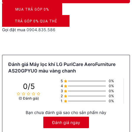
MUA TRẢ GÓP 0%
DUYỆT HỒ SƠ RONG 5 PHÚT
TRẢ GÓP 0% QUA THẺ
Gọi đặt mua
0904.835.586
VISA, MASTERCARD, JCB, AMEX
Đánh giá Máy lọc khí LG PuriCare AeroFurniture
AS20GPYU0 màu vàng chanh
5
0%
0/5
4
0%
3
0%
2
0%
(0 Đánh giá)
1
0%
Bạn chưa đánh giá sao cho sản phẩm này
Đánh giá ngay