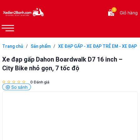
0
Giỏ hàng
Trang chủ
/
Sản phẩm
/
XE ĐẠP GẤP - XE ĐẠP TRẺ EM - XE ĐẠP
THỂ THAO
/
XE ĐẠP GẤP
/
Xe đạp gấp Dahon Boardwalk D7 16
Xe đạp gấp Dahon Boardwalk D7 16 inch –
inch – City Bike nhỏ gọn, 7 tốc độ
City Bike nhỏ gọn, 7 tốc độ
0 Đánh giá
So sánh