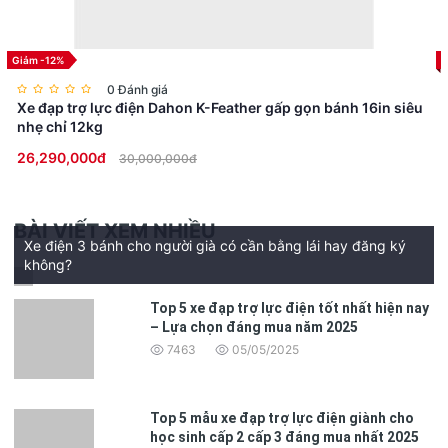
Không quá hiện đại -
Không quá thể thao.
Cũng không cố gắng tạo cảm giác hầm hố.
Giảm -12%
Xe mang phong cách cổ điển, thanh lịch và có phần hoài
0 Đánh giá
niệm.
Xe đạp trợ lực điện Dahon K-Feather gấp gọn bánh 16in siêu
nhẹ chỉ 12kg
Khung thép thanh mảnh kết hợp với bánh xe 16 inch tạo
26,290,000đ
30,000,000đ
nên một tổng thể rất gọn gàng.
Đây là kiểu xe mà bạn có thể bắt gặp trước một quán cà
phê nhỏ trong phố cổ Hà Nội, bên ngoài ga tàu điện
BÀI VIẾT XEM NHIỀU
Xe điện 3 bánh cho người già có cần bằng lái hay đăng ký
hoặc cạnh một chiếc xe camper trong chuyến du lịch
không?
cuối tuần.
Cảm giác thực tế khi nhìn xe ngoài đời thường đẹp hơn
Top 5 xe đạp trợ lực điện tốt nhất hiện nay
ảnh khá nhiều.
– Lựa chọn đáng mua năm 2025
7463
05/05/2025
Các đường nét khung xe mềm mại,
hoàn thiện gọn gàng
với
tổng thể hài hòa.
Đây là kiểu thiết kế có thể sử dụng
nhiều năm mà không bị lỗi thời.
Top 5 mẫu xe đạp trợ lực điện giành cho
học sinh cấp 2 cấp 3 đáng mua nhất 2025