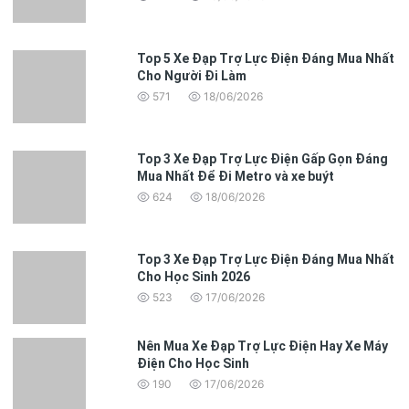
Khi đạp xe, cảm giác khung xe liền lạc hơn rất nhiều so
với nhiều mẫu xe gấp phổ thông.
Top 5 Xe Đạp Trợ Lực Điện Đáng Mua Nhất
Cho Người Đi Làm
Trải nghiệm gấp gọn thực tế
571
18/06/2026
Đây là phần khiến Boardwalk D7 trở nên hấp dẫn với
người sống trong thành phố.
Top 3 Xe Đạp Trợ Lực Điện Gấp Gọn Đáng
Sau vài lần làm quen, thời gian gấp xe thường chỉ
Mua Nhất Để Đi Metro và xe buýt
khoảng 10-15 giây.
624
18/06/2026
Các thao tác rất trực quan:
Gập khung.
Top 3 Xe Đạp Trợ Lực Điện Đáng Mua Nhất
Cho Học Sinh 2026
Hạ cọc yên.
523
17/06/2026
Gập pô tăng.
Nên Mua Xe Đạp Trợ Lực Điện Hay Xe Máy
Điện Cho Học Sinh
190
17/06/2026