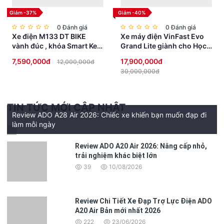
Giảm -37%
Giảm -40%
0 Đánh giá
0 Đánh giá
Xe điện M133 DT BIKE
Xe máy điện VinFast Evo
vành đúc , khóa Smart Key
Grand Lite giành cho Học
chống trộm, đèn Full LED
Sinh không cần bằng lái
7,590,000đ
17,900,000đ
12,000,000đ
cao cấp
30,000,000đ
TIN TỨC MỚI CẬP NHẬT
Review ADO A28 Air 2026: Chiếc xe khiến bạn muốn đạp đi
làm mỗi ngày
Review ADO A20 Air 2026: Nâng cấp nhỏ,
trải nghiệm khác biệt lớn
Hệ thống này giúp:
39
10/08/2026
Khóa chắc hơn.
Điều chỉnh lực siết dễ dàng.
Review Chi Tiết Xe Đạp Trợ Lực Điện ADO
A20 Air Bản mới nhất 2026
Duy trì độ ổn định lâu dài.
222
23/06/2026