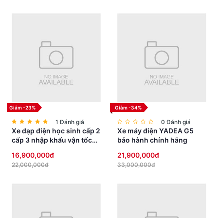
Công nghệ Lattice Forged Hinge
Đây là một trong những công nghệ đã làm nên tên tuổi
của DAHON.
Phần bản lề chính được rèn nguyên khối thay vì sử dụng
phương pháp gia công đơn giản.
Giảm -23%
Giảm -34%
1 Đánh giá
0 Đánh giá
Xe đạp điện học sinh cấp 2
Xe máy điện YADEA G5
cấp 3 nhập khẩu vận tốc
bảo hành chính hãng
vừa phải yên thấp an toàn
16,900,000đ
21,900,000đ
22,000,000đ
33,000,000đ