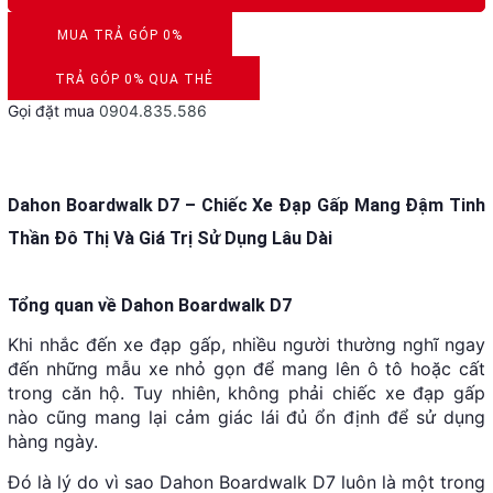
MUA TRẢ GÓP 0%
DUYỆT HỒ SƠ RONG 5 PHÚT
TRẢ GÓP 0% QUA THẺ
Gọi đặt mua
0904.835.586
VISA, MASTERCARD, JCB, AMEX
Dahon Boardwalk D7 – Chiếc Xe Đạp Gấp Mang Đậm Tinh
Thần Đô Thị Và Giá Trị Sử Dụng Lâu Dài
Tổng quan về Dahon Boardwalk D7
Khi nhắc đến xe đạp gấp, nhiều người thường nghĩ ngay
đến những mẫu xe nhỏ gọn để mang lên ô tô hoặc cất
trong căn hộ. Tuy nhiên, không phải chiếc xe đạp gấp
nào cũng mang lại cảm giác lái đủ ổn định để sử dụng
hàng ngày.
Đó là lý do vì sao Dahon Boardwalk D7 luôn là một trong