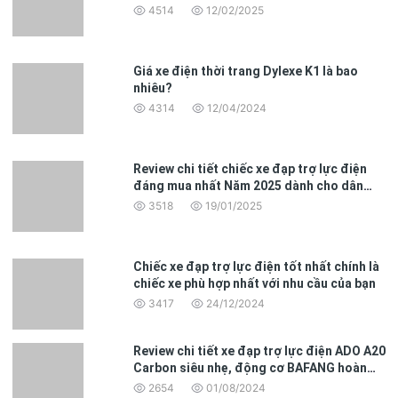
4514
12/02/2025
Khung xe và công nghệ chế tạo
Khung thép Chromoly 4130 – Giá trị nằm ở cảm giác lái
Giá xe điện thời trang Dylexe K1 là bao
Nhiều người thường cho rằng khung nhôm luôn tốt hơn
nhiêu?
khung thép.
4314
12/04/2024
Điều này không hoàn toàn đúng.
Review chi tiết chiếc xe đạp trợ lực điện
Dahon lựa chọn thép hợp kim 4130 Chromoly cho
đáng mua nhất Năm 2025 dành cho dân
Boardwalk D7 vì một lý do rất rõ ràng:
văn phòng
3518
19/01/2025
Mang lại cảm giác lái êm ái hơn.
Chiếc xe đạp trợ lực điện tốt nhất chính là
chiếc xe phù hợp nhất với nhu cầu của bạn
3417
24/12/2024
Review chi tiết xe đạp trợ lực điện ADO A20
Carbon siêu nhẹ, động cơ BAFANG hoàn
toàn mới
2654
01/08/2024