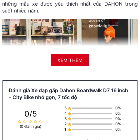
những mẫu xe được yêu thích nhất của DAHON trong
suốt nhiều năm.
XEM THÊM
Đánh giá Xe đạp gấp Dahon Boardwalk D7 16 inch
– City Bike nhỏ gọn, 7 tốc độ
5
0%
0/5
4
0%
Đây không phải là mẫu xe được tạo ra để chạy thật
3
0%
nhanh hay sở hữu những công nghệ hào nhoáng. Thay
2
0%
(0 Đánh giá)
1
0%
vào đó, Boardwalk D7 hướng tới sự cân bằng giữa: