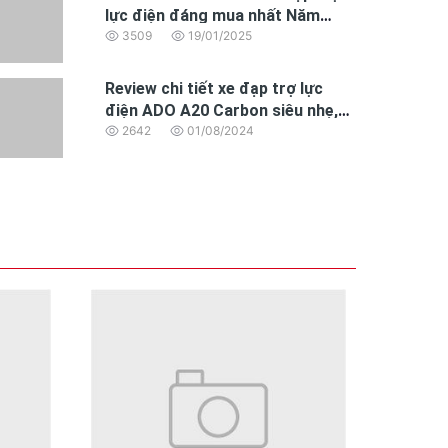
lực điện đáng mua nhất Năm
2025 dành cho dân văn phòng
3509
19/01/2025
Review chi tiết xe đạp trợ lực
điện ADO A20 Carbon siêu nhẹ,
động cơ BAFANG hoàn toàn mới
2642
01/08/2024
iệm thời gian sạc và kéo dài tuổi thọ ắc quy. Đây là