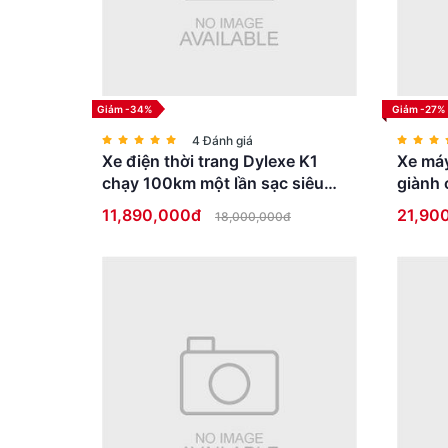
Giảm -34%
Giảm -27%
4 Đánh giá
Xe điện thời trang Dylexe K1
Xe máy
chạy 100km một lần sạc siêu
giành 
HOT
bằng l
11,890,000đ
21,90
18,000,000đ