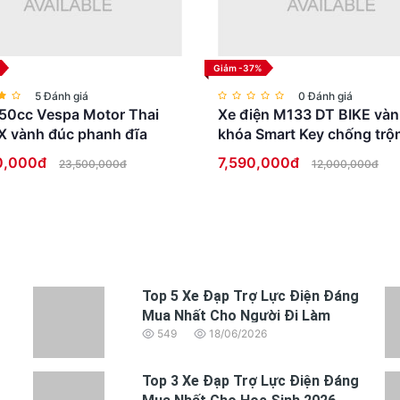
Giảm -37%
5 Đánh giá
0 Đánh giá
50cc Vespa Motor Thai
Xe điện M133 DT BIKE vàn
X vành đúc phanh đĩa
khóa Smart Key chống trộ
Full LED cao cấp
0,000đ
7,590,000đ
23,500,000đ
12,000,000đ
Top 5 Xe Đạp Trợ Lực Điện Đáng
Mua Nhất Cho Người Đi Làm
549
18/06/2026
Top 3 Xe Đạp Trợ Lực Điện Đáng