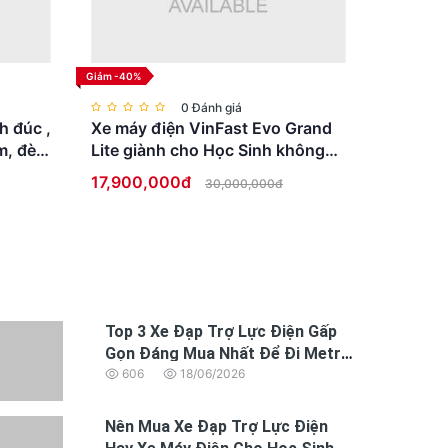
Giảm -40%
0 Đánh giá
h đúc ,
Xe máy điện VinFast Evo Grand
m, đèn
Lite giành cho Học Sinh không
cần bằng lái
17,900,000đ
30,000,000đ
Top 3 Xe Đạp Trợ Lực Điện Gấp
Gọn Đáng Mua Nhất Để Đi Metro
và xe buýt
606
18/06/2026
Nên Mua Xe Đạp Trợ Lực Điện