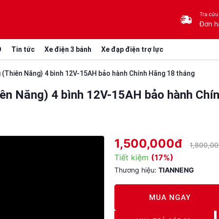
Tra cứu
Đơn h
O
Tin tức
Xe điện 3 bánh
Xe đạp điện trợ lực
 (Thiên Năng) 4 bình 12V-15AH bảo hành Chính Hãng 18 tháng
iên Năng) 4 bình 12V-15AH bảo hành Chí
1,500,000đ
1,800,0
Tiết kiệm
(17%)
Thương hiệu:
TIANNENG
MUA NGAY