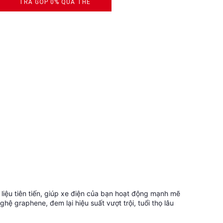
TRẢ GÓP 0% QUA THẺ
VISA, MASTERCARD, JCB, AMEX
iệu tiên tiến, giúp xe điện của bạn hoạt động mạnh mẽ
 graphene, đem lại hiệu suất vượt trội, tuổi thọ lâu