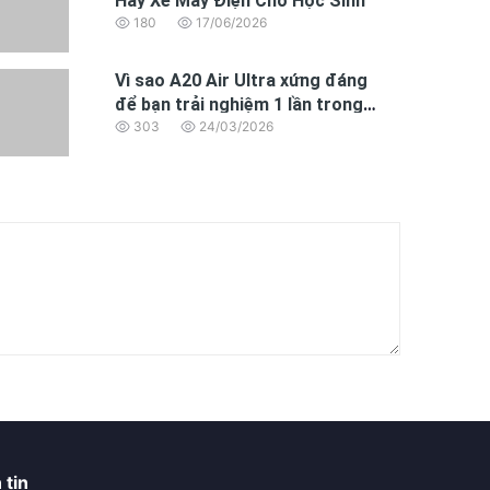
Hay Xe Máy Điện Cho Học Sinh
180
17/06/2026
Vì sao A20 Air Ultra xứng đáng
để bạn trải nghiệm 1 lần trong
đời.
303
24/03/2026
 tin