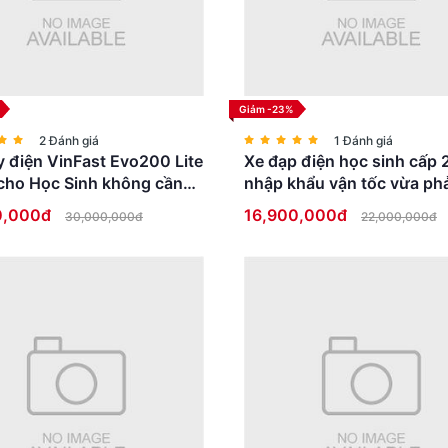
Giảm -23%
2 Đánh giá
1 Đánh giá
 điện VinFast Evo200 Lite
Xe đạp điện học sinh cấp 
cho Học Sinh không cần
nhập khẩu vận tốc vừa phả
ái
thấp an toàn
0,000đ
16,900,000đ
30,000,000đ
22,000,000đ