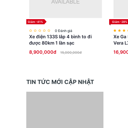
Giảm -41%
Giảm -28%
0 Đánh giá
Xe điện 133S lắp 4 bình to đi
Xe Ga 
được 80km 1 lần sạc
Vera L
8,900,000đ
16,90
15,000,000đ
TIN TỨC MỚI CẬP NHẬT