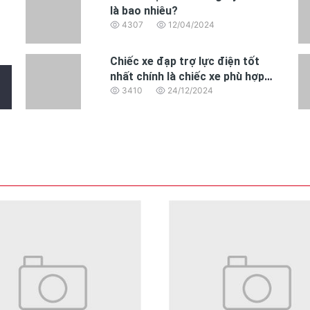
là bao nhiêu?
4307
12/04/2024
Chiếc xe đạp trợ lực điện tốt
nhất chính là chiếc xe phù hợp
nhất với nhu cầu của bạn
3410
24/12/2024
nneng không chỉ cung cấp hiệu suất vượt trội mà còn giúp bạn tiết k
p năng lượng bền vững và hiệu quả cho xe điện.