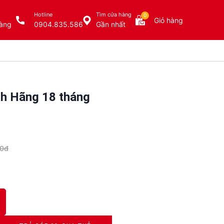
Hotline
Tìm cửa hàng
0
Giỏ hàng
àng
0904.835.586
Gần nhất
nh Hãng 18 tháng
00đ