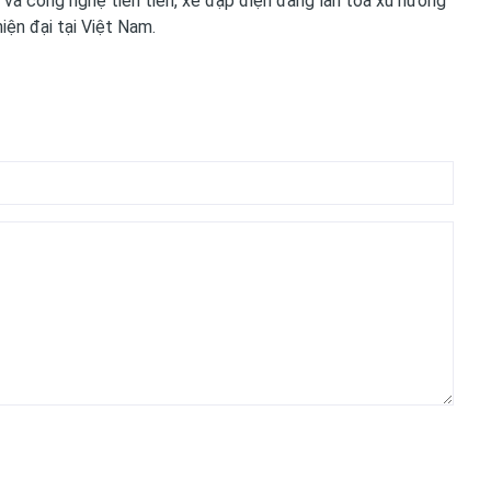
ng và công nghệ tiên tiến, xe đạp điện đang lan tỏa xu hướng
iện đại tại Việt Nam.