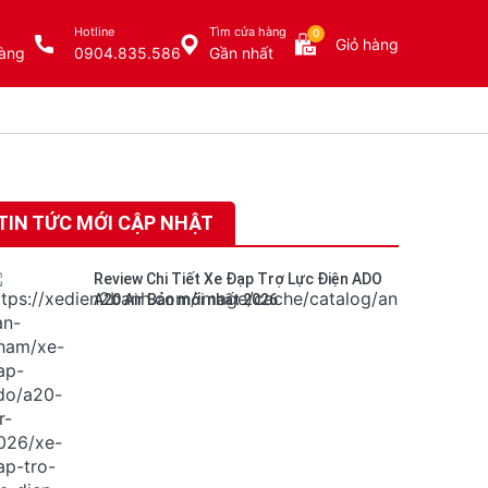
Hotline
Tìm cửa hàng
0
Giỏ hàng
àng
0904.835.586
Gần nhất
TIN TỨC MỚI CẬP NHẬT
Review Chi Tiết Xe Đạp Trợ Lực Điện ADO
A20 Air Bản mới nhất 2026