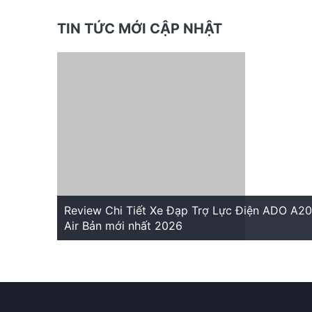
TIN TỨC MỚI CẬP NHẬT
Review Chi Tiết Xe Đạp Trợ Lực Điện ADO A20
Air Bản mới nhất 2026