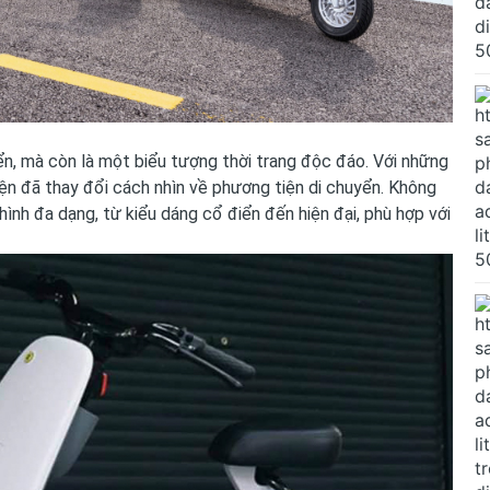
ển, mà còn là một biểu tượng thời trang độc đáo. Với những
iện đã thay đổi cách nhìn về phương tiện di chuyển. Không
ình đa dạng, từ kiểu dáng cổ điển đến hiện đại, phù hợp với