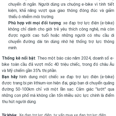
chuyến đi ngắn. Người dùng ưa chuộng e-bike vì tính tiết
kiệm, khả năng vượt qua giao thông đông đúc và giảm
thiểu ô nhiễm môi trường.
Phù hợp với mọi đối tượng
: xe đạp trợ lực điện (e-bike)
không chỉ dành cho giới trẻ yêu thích công nghệ, mà còn
được người cao tuổi hoặc những người có nhu cầu di
chuyển đường dài tin dùng nhờ hệ thống trợ lực thông
minh.
Thống kê nổi bật
: Theo một báo cáo năm 2024, doanh số e-
bike toàn cầu đã vượt mốc 40 triệu chiếc, trong đó châu Âu
và Mỹ chiếm gần 35% thị phần.
Bạn hãy
hình dung một chiếc xe đạp trợ lực điện (e-bike)
được trang bị pin lithium-ion hiện đại, giúp bạn di chuyển quãng
đường 50-100km chỉ với một lần sạc. Cảm giác "lướt" qua
những con phố mà không cần tốn nhiều sức lực chính là điểm
thu hút người dùng.
Từ khóa:
Xe đạp trợ lực điện
,
tư vấn mua xe đạp trợ lực điện
,