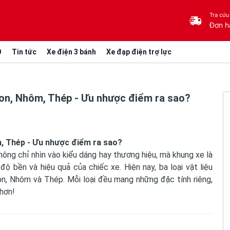
Tra cứu
Đơn h
O
Tin tức
Xe điện 3 bánh
Xe đạp điện trợ lực
bon, Nhôm, Thép - Ưu nhược điểm ra sao?
, Thép - Ưu nhược điểm ra sao?
hông chỉ nhìn vào kiểu dáng hay thương hiệu, mà khung xe là
ộ bền và hiệu quả của chiếc xe. Hiện nay, ba loại vật liệu
n, Nhôm và Thép. Mỗi loại đều mang những đặc tính riêng,
 hơn!