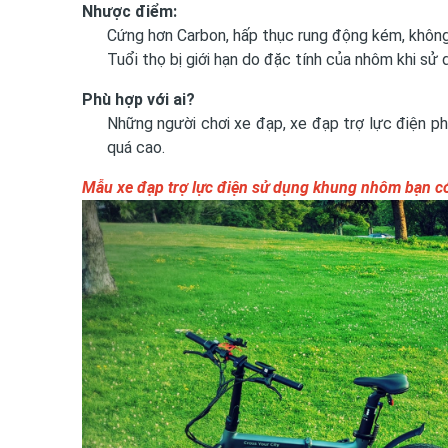
Nhược điểm:
Cứng hơn Carbon, hấp thục rung động kém, không
Tuổi thọ bị giới hạn do đặc tính của nhôm khi sử d
Phù hợp với ai?
Những người chơi xe đạp, xe đạp trợ lực điện p
quá cao.
Mẫu xe đạp trợ lực điện sử dụng khung nhôm bạn c