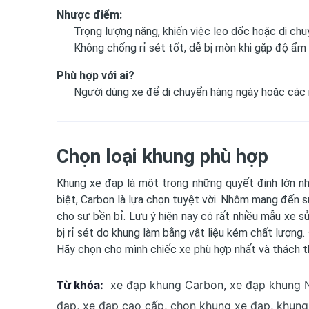
Nhược điểm:
Trọng lượng nặng, khiến việc leo dốc hoặc di chu
Không chống rỉ sét tốt, dễ bị mòn khi gặp độ ẩm
Phù hợp với ai?
Người dùng xe để di chuyển hàng ngày hoặc các
Chọn loại khung phù hợp
Khung xe đạp là một trong những quyết định lớn n
biệt, Carbon là lựa chọn tuyệt vời. Nhôm mang đến sự
cho sự bền bỉ. Lưu ý hiện nay có rất nhiều mẫu xe 
bị rỉ sét do khung làm bằng vật liệu kém chất lượng. 
Hãy chọn cho mình chiếc xe phù hợp nhất và thách 
Từ khóa:
xe đạp khung Carbon
,
xe đạp khung
đạp
,
xe đạp cao cấp
,
chọn khung xe đạp
,
khung