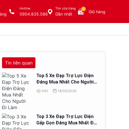
Hotline
Tìm cửa hàng
0
Giỏ hàng
àng
0904.835.586
Gần nhất
Tin liên quan
Top 5 Xe Đạp Trợ Lực Điện
Đáng Mua Nhất Cho Người
Đi Làm
545
18/06/2026
Top 3 Xe Đạp Trợ Lực Điện
Gấp Gọn Đáng Mua Nhất Để