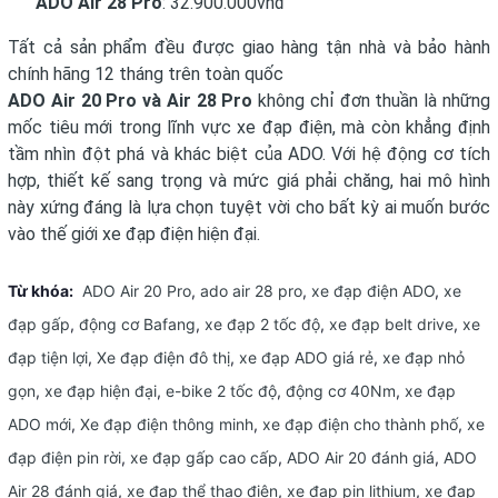
ADO Air 28 Pro
: 32.900.000vnđ
Tất cả sản phẩm đều được giao hàng tận nhà và bảo hành
chính hãng 12 tháng trên toàn quốc
ADO Air 20 Pro và Air 28 Pro
không chỉ đơn thuần là những
mốc tiêu mới trong lĩnh vực xe đạp điện, mà còn khẳng định
tầm nhìn đột phá và khác biệt của ADO. Với hệ động cơ tích
hợp, thiết kế sang trọng và mức giá phải chăng, hai mô hình
này xứng đáng là lựa chọn tuyệt vời cho bất kỳ ai muốn bước
vào thế giới xe đạp điện hiện đại.
Từ khóa:
ADO Air 20 Pro
,
ado air 28 pro
,
xe đạp điện ADO
,
xe
đạp gấp
,
động cơ Bafang
,
xe đạp 2 tốc độ
,
xe đạp belt drive
,
xe
đạp tiện lợi
,
Xe đạp điện đô thị
,
xe đạp ADO giá rẻ
,
xe đạp nhỏ
gọn
,
xe đạp hiện đại
,
e-bike 2 tốc độ
,
động cơ 40Nm
,
xe đạp
ADO mới
,
Xe đạp điện thông minh
,
xe đạp điện cho thành phố
,
xe
đạp điện pin rời
,
xe đạp gấp cao cấp
,
ADO Air 20 đánh giá
,
ADO
Air 28 đánh giá
,
xe đạp thể thao điện
,
xe đạp pin lithium
,
xe đạp