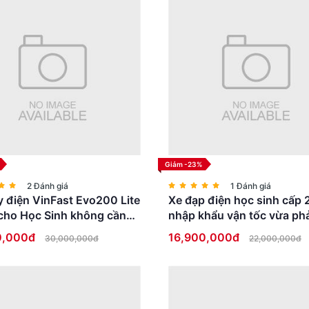
Giảm -23%
2 Đánh giá
1 Đánh giá
 điện VinFast Evo200 Lite
Xe đạp điện học sinh cấp 
cho Học Sinh không cần
nhập khẩu vận tốc vừa phả
ái
thấp an toàn
0,000đ
16,900,000đ
30,000,000đ
22,000,000đ
ính là bộ khung làm từ hợp kim nhôm 6061. Đây là vật liệu rất phổ