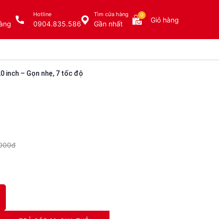
Hotline
Tìm cửa hàng
0
Giỏ hàng
àng
0904.835.586
Gần nhất
0 inch – Gọn nhẹ, 7 tốc độ
,000đ