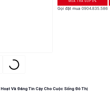
MUA TRẢ GÓP 0%
Gọi đặt mua
0904.835.586
DUYỆT HỒ SƠ RONG 5 PHÚT
 Hoạt Và Đáng Tin Cậy Cho Cuộc Sống Đô Thị