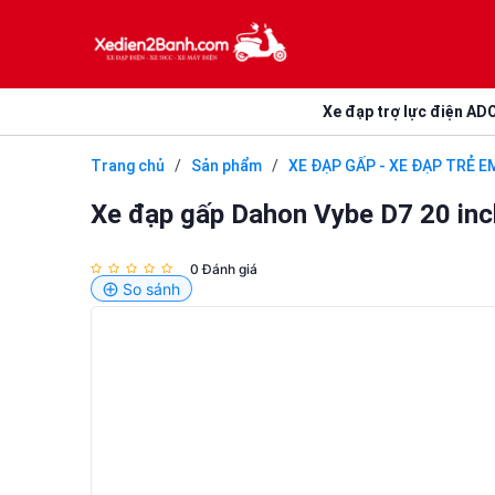
Xe đạp trợ lực điện AD
Trang chủ
/
Sản phẩm
/
XE ĐẠP GẤP - XE ĐẠP TRẺ E
Xe đạp gấp Dahon Vybe D7 20 inc
0 Đánh giá
So sánh