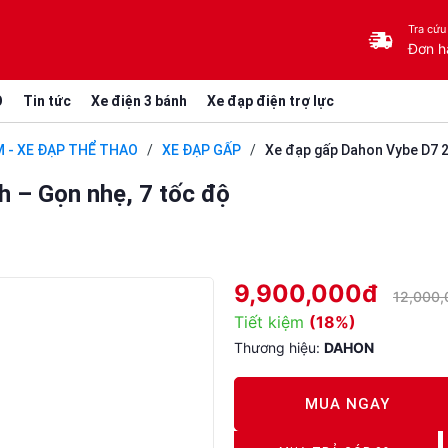
Tra cứu
Đơn h
O
Tin tức
Xe điện 3 bánh
Xe đạp điện trợ lực
M - XE ĐẠP THỂ THAO
/
XE ĐẠP GẤP
/
Xe đạp gấp Dahon Vybe D7 2
h – Gọn nhẹ, 7 tốc độ
9,900,000đ
12,000
Tiết kiệm
(18%)
Thương hiệu:
DAHON
MUA NGAY