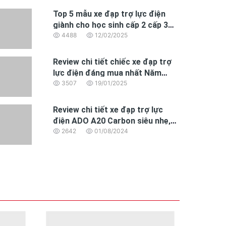
Top 5 mẫu xe đạp trợ lực điện
giành cho học sinh cấp 2 cấp 3
đáng mua nhất 2025
4488
12/02/2025
Review chi tiết chiếc xe đạp trợ
lực điện đáng mua nhất Năm
2025 dành cho dân văn phòng
3507
19/01/2025
Review chi tiết xe đạp trợ lực
điện ADO A20 Carbon siêu nhẹ,
động cơ BAFANG hoàn toàn mới
2642
01/08/2024