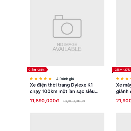
Giảm -34%
Giảm -27%
4 Đánh giá
Xe điện thời trang Dylexe K1
Xe máy
chạy 100km một lần sạc siêu
giành 
HOT
bằng l
11,890,000đ
21,90
18,000,000đ
Khung xe và công nghệ chế tạo
Một trong những điểm đáng giá nhất trên mẫu xe này ch
chống ăn mòn tốt, độ bền cao và trọng lượng nhẹ.