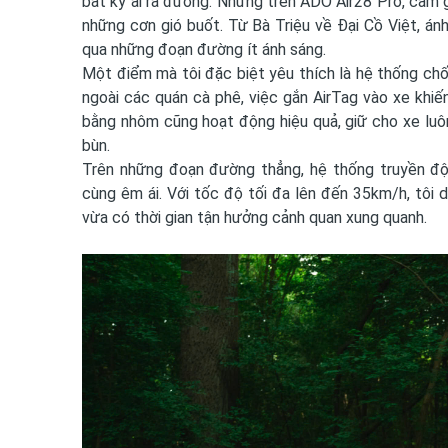
bất kỳ ai ra đường. Nhưng trên ADO Air28 Pro, cảm giá
những cơn gió buốt. Từ Bà Triệu về Đại Cồ Việt, án
qua những đoạn đường ít ánh sáng.
Một điểm mà tôi đặc biệt yêu thích là hệ thống ch
ngoài các quán cà phê, việc gắn AirTag vào xe khiến
bằng nhôm cũng hoạt động hiệu quả, giữ cho xe lu
bùn.
Trên những đoạn đường thẳng, hệ thống truyền độn
cùng êm ái. Với tốc độ tối đa lên đến 35km/h, tôi d
vừa có thời gian tận hưởng cảnh quan xung quanh.