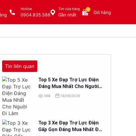
Hotline
Tìm cửa hàng
0
Giỏ hàng
àng
0904.835.586
Gần nhất
Tin liên quan
Top 5 Xe Đạp Trợ Lực Điện
Đáng Mua Nhất Cho Người
Đi Làm
568
18/06/2026
Top 3 Xe Đạp Trợ Lực Điện
Gấp Gọn Đáng Mua Nhất Để