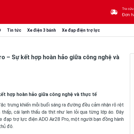
Tra cứu
Đơn h
O
Tin tức
Xe điện 3 bánh
Xe đạp điện trợ lực
ro – Sự kết hợp hoàn hảo giữa công nghệ và
ết hợp hoàn hảo giữa công nghệ và thực tế
đặc trưng khiến mỗi buổi sáng ra đường đều cảm nhận rõ rệt
thấp, cái lạnh thấu da thịt như len lỏi qua từng lớp áo. Đây
xe đạp trợ lực điện ADO Air28 Pro, một người bạn đồng hành
thủ đô.