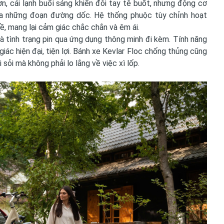
 cái lạnh buổi sáng khiến đôi tay tê buốt, nhưng động cơ
a những đoạn đường dốc. Hệ thống phuộc tùy chỉnh hoạt
, mang lại cảm giác chắc chắn và êm ái.
và tình trạng pin qua ứng dụng thông minh đi kèm. Tính năng
ác hiện đại, tiện lợi. Bánh xe Kevlar Floc chống thủng cũng
sỏi mà không phải lo lắng về việc xì lốp.