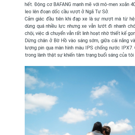
hết. Động cơ BAFANG mạnh mẽ với mô-men xoắn 40Nm
leo lên đoạn dốc cầu vượt ở Ngã Tư Sở.
Cảm giác đầu tiên khi đạp xe là sự mượt mà từ hệ
dùng quá nhiều lực nhưng xe vẫn lướt đi nhanh ch
chội, việc di chuyển vẫn rất linh hoạt nhờ thiết kế gọ
Dừng chân ở Bờ Hồ vào sáng sớm, giữa cái nắng và
lượng pin qua màn hình màu IPS chống nước IPX7.
trong lành thật sự khiến tâm trạng buổi sáng của tôi 