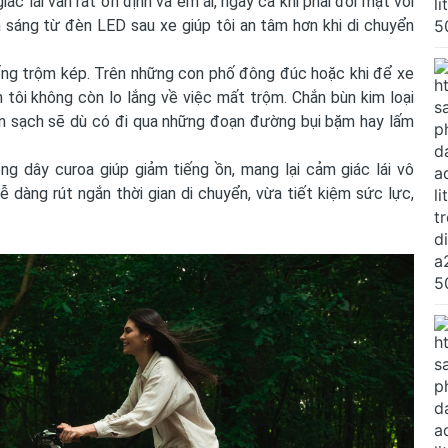
c lái vẫn rất ổn định và êm ái, ngay cả khi phải đối mặt với
h sáng từ đèn LED sau xe giúp tôi an tâm hơn khi di chuyển
ống trộm kép. Trên những con phố đông đúc hoặc khi để xe
 tôi không còn lo lắng về việc mất trộm. Chắn bùn kim loại
ôn sạch sẽ dù có đi qua những đoạn đường bụi bặm hay lấm
g dây curoa giúp giảm tiếng ồn, mang lại cảm giác lái vô
ễ dàng rút ngắn thời gian di chuyển, vừa tiết kiệm sức lực,